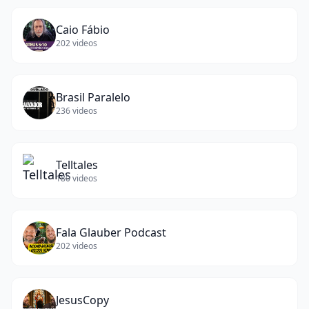
Caio Fábio
202
videos
Brasil Paralelo
236
videos
Telltales
180
videos
Fala Glauber Podcast
202
videos
JesusCopy