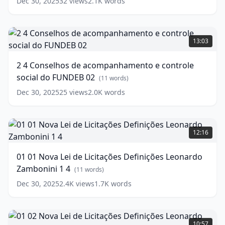
Dec 30, 2025
32
views
2.1K
words
social
do
FUNDEB
2
01
4
(
11
13:03
words)
Conselhos
de
2 4 Conselhos de acompanhamento e controle
acompanhamento
social do FUNDEB 02
e
(
11
words)
controle
Dec 30, 2025
25
views
2.0K
words
social
do
FUNDEB
01
02
01
(
11
12:16
words)
Nova
Lei
01 01 Nova Lei de Licitações Definições Leonardo
de
Zambonini 1 4
Licitações
(
11
words)
Definições
Dec 30, 2025
2.4K
views
1.7K
words
Leonardo
Zambonini
1
01
4
02
(
11
10:57