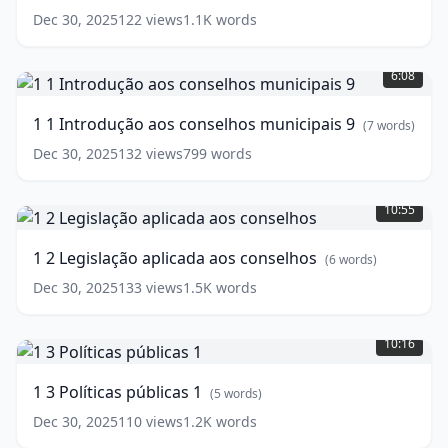
municipais
Dec 30, 2025
122
views
1.1K
words
8
(
7
1
words)
1
6:08
Introdução
aos
1 1 Introdução aos conselhos municipais 9
(
7
words)
conselhos
municipais
Dec 30, 2025
132
views
799
words
9
(
7
1
words)
2
10:55
Legislação
aplicada
1 2 Legislação aplicada aos conselhos
(
6
words)
aos
conselhos
(
6
Dec 30, 2025
133
views
1.5K
words
words)
1
3
10:16
Políticas
públicas
1 3 Políticas públicas 1
(
5
words)
1
(
5
words)
Dec 30, 2025
110
views
1.2K
words