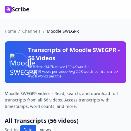
Scribe
Home
/
Channels
/
Moodle SWEGPR
Transcripts of
Moodle SWEGPR
-
56
Videos
56
videos
•
34.7K
views
•
139.4K
words
•
Avg
619
views per video
•
Avg
2.5K
words per transcript
•
Avg
8
words per title
Moodle SWEGPR videos - Read, search, and download full
transcripts from all 56 videos. Access transcripts with
timestamps, word counts, and more.
All Transcripts (
56
videos)
Sort by:
Date
Views