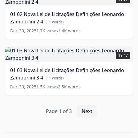
words)
Nova
Lei
01 02 Nova Lei de Licitações Definições Leonardo
de
Zambonini 2 4
Licitações
(
11
words)
Definições
Dec 30, 2025
1.7K
views
1.4K
words
Leonardo
Zambonini
2
01
4
03
(
11
19:47
words)
Nova
Lei
01 03 Nova Lei de Licitações Definições Leonardo
de
Zambonini 3 4
Licitações
(
11
words)
Definições
Dec 30, 2025
1.5K
views
2.5K
words
Leonardo
Zambonini
3
4
(
11
Page
1
of
3
Next
words)