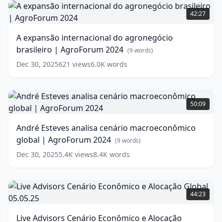
A
agronegócio
expansão
42:27
|
internacional
AgroForum
do
A expansão internacional do agronegócio
2024
agronegócio
(
14
brasileiro | AgroForum 2024
words)
brasileiro
(
9
words)
|
Dec 30, 2025
621
views
6.0K
words
AgroForum
2024
(
9
words)
André
Esteves
50:09
analisa
cenário
André Esteves analisa cenário macroeconômico
macroeconômico
global | AgroForum 2024
global
(
9
words)
|
Dec 30, 2025
5.4K
views
8.4K
words
AgroForum
2024
(
9
words)
Live
Advisors
44:23
Cenário
Econômico
Live Advisors Cenário Econômico e Alocação
e