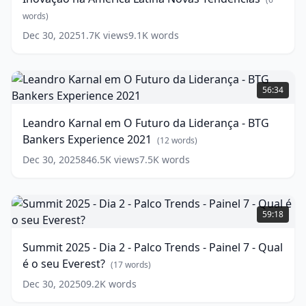
Novas
Tendências
words)
(
6
words)
Dec 30, 2025
1.7K
views
9.1K
words
Leandro
Karnal
56:34
em
O
Leandro Karnal em O Futuro da Liderança - BTG
Futuro
Bankers Experience 2021
da
(
12
words)
Liderança
Dec 30, 2025
846.5K
views
7.5K
words
-
BTG
Bankers
Summit
Experience
2025
59:18
2021
-
(
12
words)
Dia
Summit 2025 - Dia 2 - Palco Trends - Painel 7 - Qual
2
é o seu Everest?
-
(
17
words)
Palco
Dec 30, 2025
0
9.2K
words
Trends
-