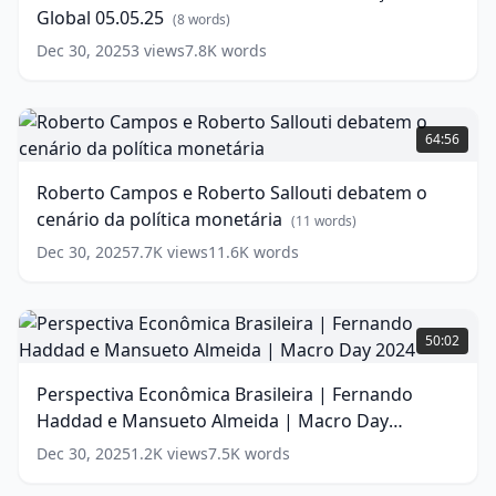
Global 05.05.25
Alocação
(
8
words)
Global
Dec 30, 2025
3
views
7.8K
words
05.05.25
(
8
words)
Roberto
Campos
64:56
e
Roberto
Roberto Campos e Roberto Sallouti debatem o
Sallouti
cenário da política monetária
debatem
(
11
words)
o
Dec 30, 2025
7.7K
views
11.6K
words
cenário
da
política
Perspectiva
monetária
Econômica
(
11
50:02
words)
Brasileira
|
Perspectiva Econômica Brasileira | Fernando
Fernando
Haddad e Mansueto Almeida | Macro Day
Haddad
e
2024
(
13
words)
Dec 30, 2025
1.2K
views
7.5K
words
Mansueto
Almeida