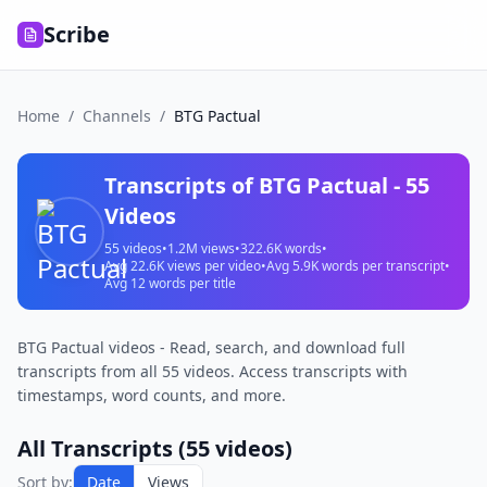
Scribe
Home
/
Channels
/
BTG Pactual
Transcripts of
BTG Pactual
-
55
Videos
55
videos
•
1.2M
views
•
322.6K
words
•
Avg
22.6K
views per video
•
Avg
5.9K
words per transcript
•
Avg
12
words per title
BTG Pactual videos - Read, search, and download full
transcripts from all 55 videos. Access transcripts with
timestamps, word counts, and more.
All Transcripts (
55
videos)
Sort by:
Date
Views