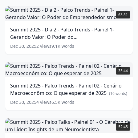
Painel
Summit
7
2025
63:51
-
-
Qual
Dia
Summit 2025 - Dia 2 - Palco Trends - Painel 1-
é
2
Gerando Valor: O Poder do
o
-
seu
Palco
Empreendedorismo
(
17
words)
Dec 30, 2025
2
views
9.1K
words
Everest?
Trends
-
(
17
words)
Painel
Summit
1-
2025
35:44
Gerando
-
Valor:
Palco
Summit 2025 - Palco Trends - Painel 02 - Cenário
O
Trends
Macroeconômico: O que esperar de 2025
Poder
-
(
16
words)
do
Painel
Dec 30, 2025
4
views
6.5K
words
Empreendedorismo
02
(
17
words)
-
Cenário
Summit
Macroeconômico:
2025
52:45
O
-
que
Palco