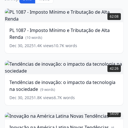
PL
1087
62:08
-
Imposto
PL 1087 - Imposto Mínimo e Tributação de Alta
Mínimo
Renda
e
(
10
words)
Tributação
Dec 30, 2025
1.4K
views
10.7K
words
de
Alta
Renda
Tendências
(
10
words)
de
42:26
inovação:
o
Tendências de inovação: o impacto da tecnologia
impacto
na sociedade
da
(
9
words)
tecnologia
Dec 30, 2025
1.8K
views
6.7K
words
na
Inovação
sociedade
(
9
na
words)
54:09
América
Latina
Inovação na América Latina Novas Tendências
(
6