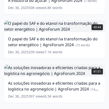
A indústria do açúcar | AgroForum 2024
(
7
words)
|
o
AgroForum
Sucesso
Dec 30, 2025
(
14
506
views
6.8K
words
2024
(
7
words)
words)
O
papel
40:44
do
SAF
O papel do SAF e do etanol na transformação do
e
setor energético | AgroForum 2024
do
(
15
words)
etanol
Dec 30, 2025
239
views
7.1K
words
na
transformação
do
As
setor
soluções
41:51
energético
inovadoras
|
e
As soluções inovadoras e eficientes criadas para a
AgroForum
eficientes
logística no agronegócio | AgroForum 2024
2024
criadas
(
15
(
14
words)
para
words)
Dec 30, 2025
397
views
6.5K
words
a
logística
no