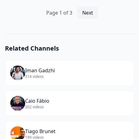
|
Macro
Page
1
of
3
Next
Day
2024
(
13
words)
Related Channels
Iman Gadzhi
514
videos
Caio Fábio
202
videos
Tiago Brunet
199
videos