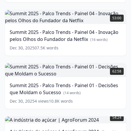
-
Visão
Summit
de
2025
53:00
Liderança
-
(
12
words)
Palco
Summit 2025 - Palco Trends - Painel 04 - Inovação
Trends
pelos Olhos do Fundador da Netflix
-
(
16
words)
Painel
Dec 30, 2025
0
7.5K
words
04
-
Inovação
Summit
pelos
2025
62:58
Olhos
-
do
Palco
Summit 2025 - Palco Trends - Painel 01 - Decisões
Fundador
Trends
que Moldam o Sucesso
da
-
(
14
words)
Netflix
Painel
(
16
Dec 30, 2025
4
views
10.8K
words
words)
01
A
-
indústria
Decisões
54:24
do
que
açúcar
Moldam