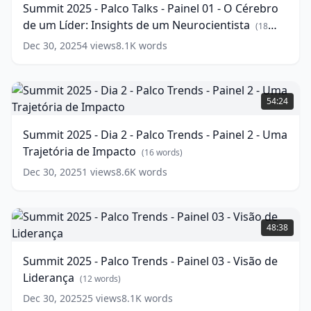
Summit 2025 - Palco Talks - Painel 01 - O Cérebro
esperar
Talks
de um Líder: Insights de um Neurocientista
de
-
(
18
2025
Painel
(
16
words)
Dec 30, 2025
4
views
8.1K
words
words)
01
-
O
Summit
Cérebro
2025
54:24
de
-
um
Dia
Summit 2025 - Dia 2 - Palco Trends - Painel 2 - Uma
Líder:
2
Trajetória de Impacto
Insights
-
(
16
words)
de
Palco
Dec 30, 2025
1
views
8.6K
words
um
Trends
Neurocientista
-
(
18
words)
Painel
Summit
2
2025
48:38
-
-
Uma
Palco
Summit 2025 - Palco Trends - Painel 03 - Visão de
Trajetória
Trends
Liderança
de
-
(
12
words)
Impacto
Painel
(
16
Dec 30, 2025
25
views
8.1K
words
words)
03