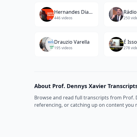
Hernandes Dias Lopes
446
videos
250
vid
Drauzio Varella
195
videos
278
vid
About
Prof. Dennys Xavier
Transcript
Browse and read full transcripts from
Prof.
referencing, or catching up on content you