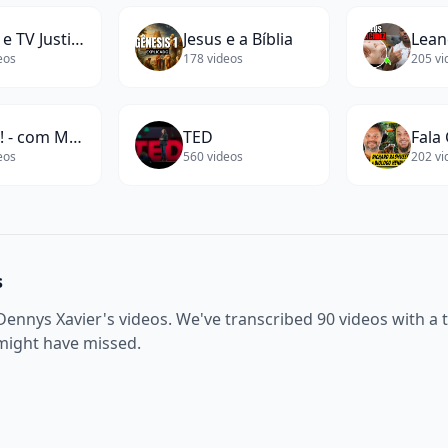
Rádio e TV Justiça
Jesus e a Bíblia
Lean
eos
178
videos
205
vi
É Isso! - com Marco Evangelista
TED
eos
560
videos
202
vi
s
 Dennys Xavier
's videos. We've transcribed
90
videos with a 
 might have missed.