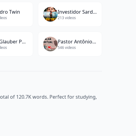
dro Twin
Investidor Sardinha l Raul Sena
deos
213
videos
Fala Glauber Podcast
Pastor Antônio Júnior
deos
546
videos
total of
120.7K
words. Perfect for studying,