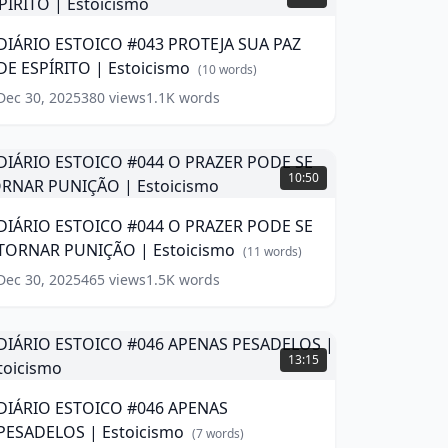
043
ROTEJA
DIÁRIO ESTOICO #043 PROTEJA SUA PAZ
SUA
DE ESPÍRITO | Estoicismo
AZ
(
10
words)
DE
Dec 30, 2025
380
views
1.1K
words
SPÍRITO
stoicismo
IÁRIO
(
10
ords)
ESTOICO
10:50
044
O
DIÁRIO ESTOICO #044 O PRAZER PODE SE
PRAZER
TORNAR PUNIÇÃO | Estoicismo
PODE
(
11
words)
E
Dec 30, 2025
465
views
1.5K
words
TORNAR
PUNIÇÃO
IÁRIO
stoicismo
ESTOICO
(
11
13:15
ords)
046
APENAS
DIÁRIO ESTOICO #046 APENAS
PESADELOS
PESADELOS | Estoicismo
(
7
words)