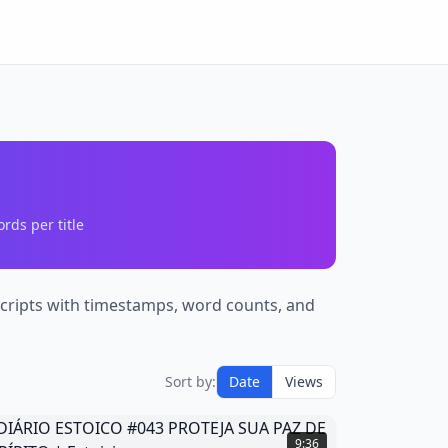
rds per title
nscripts with timestamps, word counts, and
Sort by:
Date
Views
IÁRIO
ESTOICO
9:36