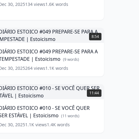
stoicismo
(
7
Dec 30, 2025
134
views
1.6K
words
ords)
IÁRIO
ESTOICO
8:54
049
REPARE-
DIÁRIO ESTOICO #049 PREPARE-SE PARA A
E
TEMPESTADE | Estoicismo
PARA
(
9
words)
A
Dec 30, 2025
264
views
1.1K
words
TEMPESTADE
stoicismo
IÁRIO
(
9
ords)
ESTOICO
11:44
010
DIÁRIO ESTOICO #010 - SE VOCÊ QUER
E
SER ESTÁVEL | Estoicismo
VOCÊ
(
11
words)
QUER
Dec 30, 2025
1.1K
views
1.4K
words
IÁRIO
ER
ESTOICO
STÁVEL
6:36
013