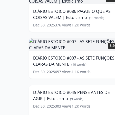
#086
PAGUE
DIÁRIO ESTOICO #086 PAGUE O QUE AS
O
COISAS VALEM | Estoicismo
QUE
(
11
words)
AS
Dec 30, 2025
376
views
1.2K
words
COISAS
VALEM
|
DIÁRIO
Estoicismo
ESTOICO
(
11
8:5
words)
#007
-
DIÁRIO ESTOICO #007 - AS SETE FUNÇÕES
AS
CLARAS DA MENTE
SETE
(
10
words)
FUNÇÕES
Dec 30, 2025
657
views
1.1K
words
DIÁRIO
CLARAS
ESTOICO
DA
9:2
#045
MENTE
(
10
PENSE
words)
DIÁRIO ESTOICO #045 PENSE ANTES DE
ANTES
AGIR | Estoicismo
DE
(
9
words)
AGIR
Dec 30, 2025
303
views
1.2K
words
|
Estoicismo
(
9