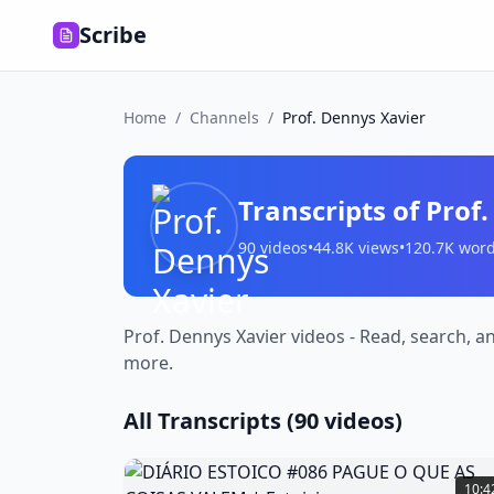
Scribe
Home
/
Channels
/
Prof. Dennys Xavier
Transcripts of
Prof
90
videos
•
44.8K
views
•
120.7K
word
Prof. Dennys Xavier videos - Read, search, a
more.
All Transcripts (
90
videos)
DIÁRIO
ESTOICO
10:4