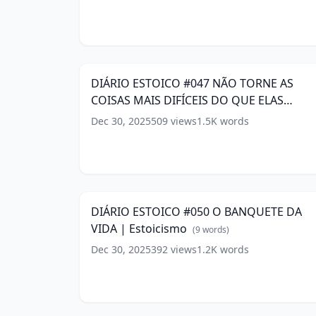
words)
DIÁRIO
ESTOICO
11:2
#047
NÃO
DIÁRIO ESTOICO #047 NÃO TORNE AS
TORNE
COISAS MAIS DIFÍCEIS DO QUE ELAS
AS
COISAS
PRECISAM SER | Estoicismo
(
16
words)
Dec 30, 2025
509
views
1.5K
words
MAIS
DIFÍCEIS
DO
DIÁRIO
QUE
ESTOICO
9:2
ELAS
#050
PRECISAM
O
DIÁRIO ESTOICO #050 O BANQUETE DA
SER
BANQUETE
VIDA | Estoicismo
|
DA
(
9
words)
Estoicismo
VIDA
(
16
Dec 30, 2025
392
views
1.2K
words
words)
|
Estoicismo
(
9
words)
DIÁRIO
ESTOICO
10:1
#011