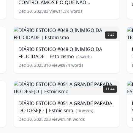
E
CONTROLAMOS E O QUE NÃO
QUE
w
CONTROLAMOS
CONTROLAMOS | Estoicismo
(
14
words)
Dec 30, 2025
83
views
1.3K
words
E
O
3
QUE
DIÁRIO
D
NÃO
ESTOICO
7:47
CONTROLAMOS
#048
#
|
O
P
DIÁRIO ESTOICO #048 O INIMIGO DA
Estoicismo
INIMIGO
(
14
S
FELICIDADE | Estoicismo
words)
DA
(
9
words)
FELICIDADE
Dec 30, 2025
310
views
974
words
|
Estoicismo
|
7
(
9
E
words)
DIÁRIO
D
ESTOICO
w
11:44
#051
#
A
-
DIÁRIO ESTOICO #051 A GRANDE PARADA
GRANDE
S
DO DESEJO | Estoicismo
PARADA
(
10
words)
DO
Dec 30, 2025
223
views
1.4K
words
DIÁRIO
D
DESEJO
S
ESTOICO
|
E
6
12:38
#012
#