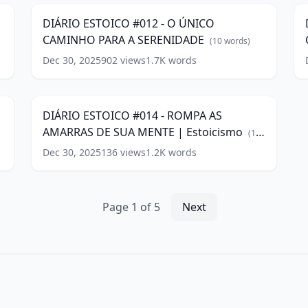
Estoicismo
|
(
10
-
-
E
words)
DIÁRIO ESTOICO #012 - O ÚNICO
O
w
CAMINHO PARA A SERENIDADE
ÚNICO
(
10
words)
CAMINHO
Dec 30, 2025
902
views
1.7K
words
DIÁRIO
PARA
|
ESTOICO
A
E
3
10:05
#014
SERENIDADE
(
10
w
-
words)
DIÁRIO ESTOICO #014 - ROMPA AS
ROMPA
AMARRAS DE SUA MENTE | Estoicismo
AS
(
12
AMARRAS
words)
Dec 30, 2025
136
views
1.2K
words
DE
SUA
MENTE
|
Page
1
of
5
Next
Estoicismo
(
12
words)