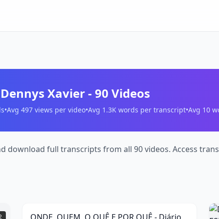
. Dennys Xavier
-
90
Videos
s
•
Avg
497
views per video
•
Avg
1.3K
words per transcript
•
Avg
10
wo
nd download full transcripts from all 90 videos. Access tra
ONDE,
QUEM,
8:26
O
D
QUÊ
ONDE, QUEM, O QUÊ E POR QUÊ - Diário
2