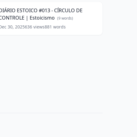
stoicismo
(
11
DIÁRIO ESTOICO #013 - CÍRCULO DE
CÍRCULO
ords)
CONTROLE | Estoicismo
DE
(
9
words)
CONTROLE
Dec 30, 2025
636
views
881
words
stoicismo
(
9
ords)