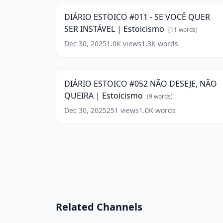
-
DIÁRIO ESTOICO #011 - SE VOCÊ QUER
SE
SER INSTÁVEL | Estoicismo
VOCÊ
(
11
words)
QUER
Dec 30, 2025
1.0K
views
1.3K
words
DIÁRIO
SER
ESTOICO
INSTÁVEL
9:2
#052
|
NÃO
Estoicismo
(
11
DIÁRIO ESTOICO #052 NÃO DESEJE, NÃO
DESEJE,
words)
QUEIRA | Estoicismo
NÃO
(
9
words)
QUEIRA
Dec 30, 2025
251
views
1.0K
words
|
Estoicismo
(
9
words)
Related Channels