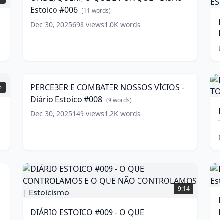
E
#
Estoico #006
POR
(
11
words)
P
QUÊ
Dec 30, 2025
698
views
1.0K
words
-
P
Diário
Estoico
PERCEBER
E
#006
E
(
11
|
9:13
words)
COMBATER
E
D
NOSSOS
w
PERCEBER E COMBATER NOSSOS VÍCIOS -
6
VÍCIOS
#
Diário Estoico #008
-
(
9
words)
Diário
Dec 30, 2025
149
views
1.2K
words
Estoico
#008
(
9
S
words)
2
|
D
E
DIÁRIO
w
#
ESTOICO
9:14
#009
-
DIÁRIO ESTOICO #009 - O QUE
|
O