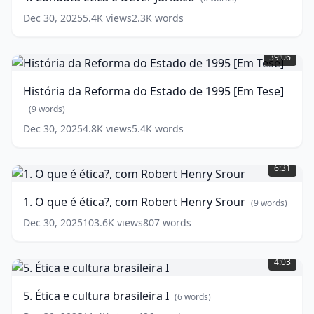
Dever
Jurídico
(
6
Dec 30, 2025
5.4K
views
2.3K
words
words)
História
da
39:06
Reforma
do
História da Reforma do Estado de 1995 [Em Tese]
Estado
de
(
9
words)
1995
Dec 30, 2025
4.8K
views
5.4K
words
[Em
1.
Tese]
O
(
9
6:31
que
words)
é
1. O que é ética?, com Robert Henry Srour
(
9
words)
ética?,
com
Dec 30, 2025
103.6K
views
807
words
Robert
5.
Henry
Ética
Srour
4:03
(
9
e
words)
cultura
5. Ética e cultura brasileira I
(
6
words)
brasileira
I