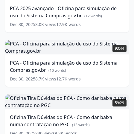
-
PCA 2025 avançado - Oficina para simulação de
Oficina
uso do Sistema Compras.gov.br
para
(
12
words)
simulação
Dec 30, 2025
3.0K
views
12.9K
words
de
uso
do
PCA
Sistema
-
93:44
Compras.gov.br
Oficina
(
12
words)
para
PCA - Oficina para simulação de uso do Sistema
simulação
Compras.gov.br
de
(
10
words)
uso
Dec 30, 2025
8.7K
views
12.7K
words
do
Sistema
Compras.gov.br
Oficina
(
10
words)
Tira
59:29
Dúvidas
do
Oficina Tira Dúvidas do PCA - Como dar baixa
PCA
numa contratação no PGC
-
(
13
words)
Como
Dec 30, 2025
830
views
9.3K
words