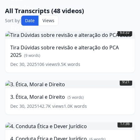
All Transcripts (
48
videos)
Sort by:
Date
Views
Tira
Dúvidas
63:32
sobre
revisão
Tira Dúvidas sobre revisão e alteração do PCA
e
2025
alteração
(
9
words)
do
Dec 30, 2025
106
views
9.5K
words
PCA
3.
2025
(
9
Ética,
words)
9:21
Moral
e
3. Ética, Moral e Direito
(
5
words)
Direito
(
5
words)
Dec 30, 2025
142.7K
views
1.0K
words
4.
Conduta
17:36
Ética
e
4. Conduta Ética e Dever Jurídico
(
6
words)