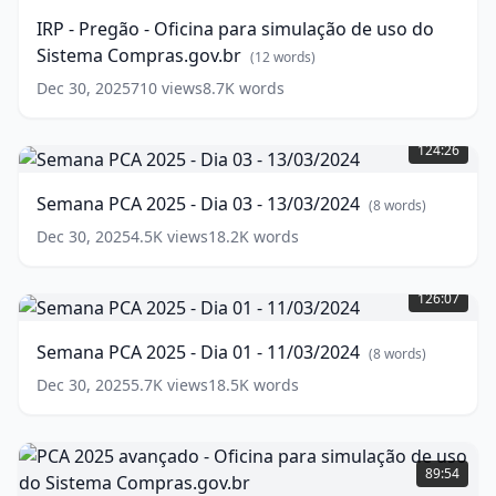
-
IRP - Pregão - Oficina para simulação de uso do
Oficina
Sistema Compras.gov.br
para
(
12
words)
simulação
Dec 30, 2025
710
views
8.7K
words
de
Semana
uso
PCA
do
124:26
2025
Sistema
-
Compras.gov.br
(
12
Semana PCA 2025 - Dia 03 - 13/03/2024
(
8
words)
Dia
words)
03
Dec 30, 2025
4.5K
views
18.2K
words
-
Semana
13/03/2024
(
8
PCA
126:07
words)
2025
-
Semana PCA 2025 - Dia 01 - 11/03/2024
(
8
words)
Dia
01
Dec 30, 2025
5.7K
views
18.5K
words
-
11/03/2024
(
8
PCA
words)
2025
89:54
avançado