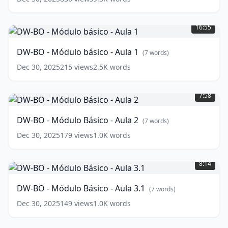
dar
DW-
baixa
BO
numa
16:55
-
contratação
Módulo
no
DW-BO - Módulo básico - Aula 1
(
7
words)
básico
PGC
(
13
-
words)
Dec 30, 2025
215
views
2.5K
words
Aula
DW-
1
(
7
BO
7:58
words)
-
Módulo
DW-BO - Módulo Básico - Aula 2
(
7
words)
Básico
-
Dec 30, 2025
179
views
1.0K
words
Aula
DW-
2
(
7
BO
8:14
words)
-
Módulo
DW-BO - Módulo Básico - Aula 3.1
(
7
words)
Básico
-
Dec 30, 2025
149
views
1.0K
words
Aula
3.1
(
7