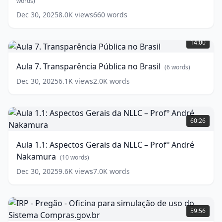
sociedade
words)
brasileira
(
7
Dec 30, 2025
8.0K
views
660
words
words)
Aula
7.
14:00
Transparência
Pública
Aula 7. Transparência Pública no Brasil
(
6
words)
no
Brasil
(
6
Dec 30, 2025
6.1K
views
2.0K
words
words)
Aula
1.1:
60:26
Aspectos
Gerais
Aula 1.1: Aspectos Gerais da NLLC – Profº André
da
Nakamura
NLLC
(
10
words)
–
Dec 30, 2025
9.6K
views
7.0K
words
Profº
André
Nakamura
IRP
(
10
words)
-
59:56
Pregão