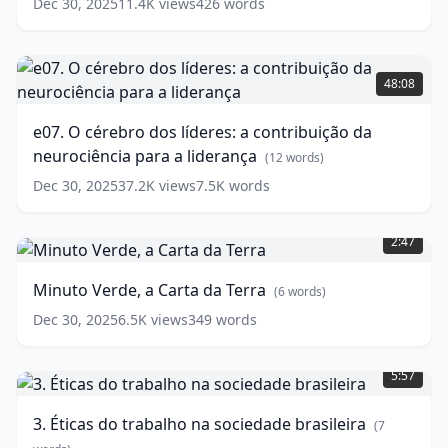
(
6
Dec 30, 2025
11.4K
views
426
words
words)
e07.
O
48:08
cérebro
dos
e07. O cérebro dos líderes: a contribuição da
líderes:
neurociência para a liderança
a
(
12
words)
contribuição
Dec 30, 2025
37.2K
views
7.5K
words
da
Minuto
neurociência
Verde,
para
2:47
a
a
Carta
liderança
(
12
Minuto Verde, a Carta da Terra
(
6
words)
da
words)
Terra
(
6
Dec 30, 2025
6.5K
views
349
words
words)
3.
Éticas
5:57
do
trabalho
3. Éticas do trabalho na sociedade brasileira
(
7
na