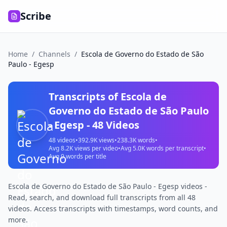
Scribe
Home
/
Channels
/
Escola de Governo do Estado de São
Paulo - Egesp
Transcripts of
Escola de
Governo do Estado de São Paulo
- Egesp
-
48
Videos
48
videos
•
392.9K
views
•
238.3K
words
•
Avg
8.2K
views per video
•
Avg
5.0K
words per transcript
•
Avg
9
words per title
Escola de Governo do Estado de São Paulo - Egesp videos -
Read, search, and download full transcripts from all 48
videos. Access transcripts with timestamps, word counts, and
more.