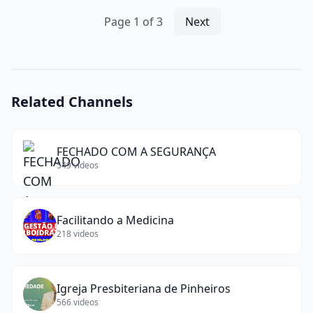
words)
Page
1
of
3
Next
Related Channels
FECHADO COM A SEGURANÇA
549
videos
Facilitando a Medicina
218
videos
Igreja Presbiteriana de Pinheiros
566
videos