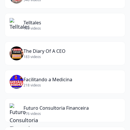
Telltales
180
videos
The Diary Of A CEO
183
videos
Facilitando a Medicina
218
videos
Futuro Consultoria Financeira
176
videos