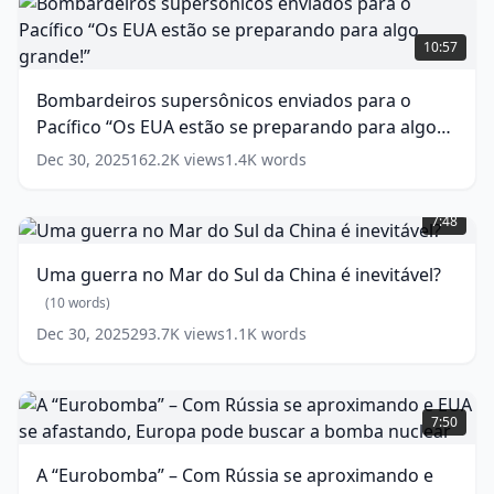
isso
Bombardeiros
interessa
supersônicos
10:57
tanto
enviados
a
para
Bombardeiros supersônicos enviados para o
Putin?
o
(
15
Pacífico “Os EUA estão se preparando para algo
Pacífico
words)
“Os
grande!”
(
14
words)
Dec 30, 2025
162.2K
views
1.4K
words
EUA
Uma
estão
guerra
se
7:48
no
preparando
Mar
para
Uma guerra no Mar do Sul da China é inevitável?
do
algo
Sul
(
10
words)
grande!”
(
14
da
words)
Dec 30, 2025
293.7K
views
1.1K
words
China
é
inevitável?
A
“Eurobomba”
(
10
7:50
words)
–
Com
A “Eurobomba” – Com Rússia se aproximando e
Rússia