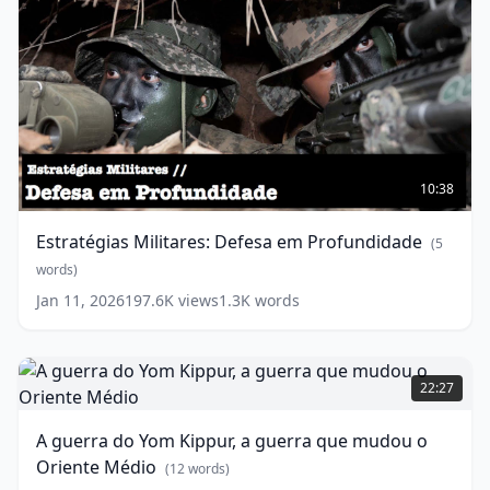
dá
mal!”
(
14
words)
Estratégias
Militares:
10:38
Defesa
em
Estratégias Militares: Defesa em Profundidade
(
5
Profundidade
(
5
words)
words)
Jan 11, 2026
197.6K
views
1.3K
words
A
guerra
22:27
do
Yom
A guerra do Yom Kippur, a guerra que mudou o
Kippur,
Oriente Médio
a
(
12
words)