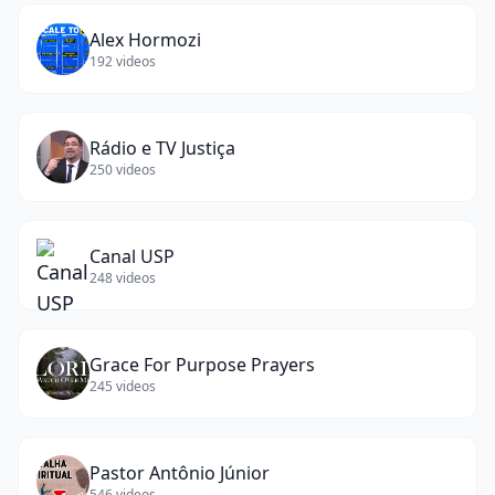
Alex Hormozi
192
videos
Rádio e TV Justiça
250
videos
Canal USP
248
videos
Grace For Purpose Prayers
245
videos
Pastor Antônio Júnior
546
videos