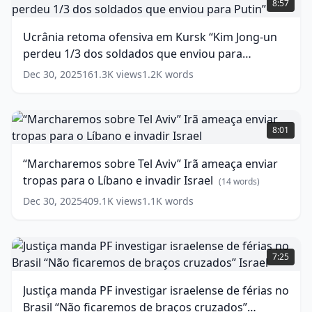
8:57
China?
ofensiva
em
(
12
Ucrânia retoma ofensiva em Kursk “Kim Jong-un
words)
Kursk
perdeu 1/3 dos soldados que enviou para
“Kim
Jong-
Putin”
(
15
words)
Dec 30, 2025
161.3K
views
1.2K
words
un
perdeu
1/3
“Marcharemos
dos
sobre
8:01
soldados
Tel
que
Aviv”
“Marcharemos sobre Tel Aviv” Irã ameaça enviar
enviou
Irã
tropas para o Líbano e invadir Israel
para
ameaça
(
14
words)
Putin”
enviar
(
15
Dec 30, 2025
409.1K
views
1.1K
words
words)
tropas
para
o
Justiça
Líbano
manda
7:25
e
PF
invadir
investigar
Justiça manda PF investigar israelense de férias no
Israel
israelense
(
14
Brasil “Não ficaremos de braços cruzados”
words)
de