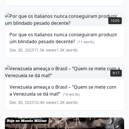
e
deixa
o
Por
mundo
que
10:05
em
os
alerta
italianos
(
13
Por que os italianos nunca conseguiram produzir
words)
nunca
um blindado pesado decente?
conseguiram
(
11
words)
produzir
Dec 30, 2025
71.5K
views
1.3K
words
um
blindado
pesado
Venezuela
decente?
ameaça
9:17
o
(
11
words)
Brasil
Venezuela ameaça o Brasil – “Quem se mete com
–
a Venezuela se dá mal!”
“Quem
(
14
words)
se
Dec 30, 2025
10.4K
views
1.2K
words
mete
com
a
Venezuela
se