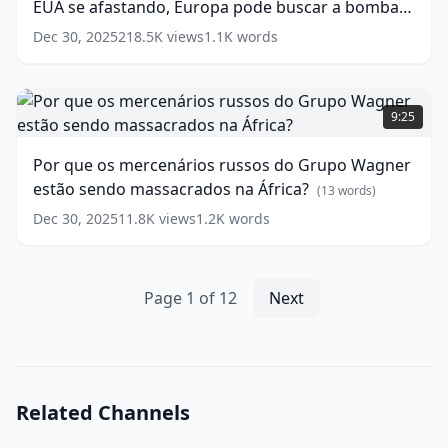
EUA se afastando, Europa pode buscar a bomba
se
aproximando
nuclear
(
17
words)
Dec 30, 2025
218.5K
views
1.1K
words
e
EUA
se
Por
afastando,
que
9:25
Europa
os
pode
mercenários
Por que os mercenários russos do Grupo Wagner
buscar
russos
estão sendo massacrados na África?
a
do
(
13
words)
bomba
Grupo
Dec 30, 2025
11.8K
views
1.2K
words
nuclear
Wagner
(
17
words)
estão
sendo
massacrados
Page
1
of
12
Next
na
África?
(
13
words)
Related Channels