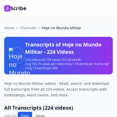
Scribe
Home
/
Channels
/
Hoje no Mundo Militar
Transcripts of
Hoje no Mundo
Militar
-
224
Videos
224
videos
•
42.7M
views
•
257.5K
words
•
Avg
190.7K
views per video
•
Avg
1.1K
words per transcript
•
Avg
13
words per title
Hoje no Mundo Militar videos - Read, search, and download
full transcripts from all 224 videos. Access transcripts with
timestamps, word counts, and more.
All Transcripts (
224
videos)
Sort by:
Date
Views