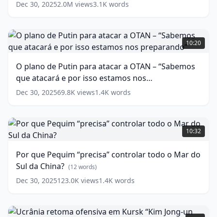
guerra
Dec 30, 2025
2.0M
views
3.1K
words
que
mudou
o
O
Oriente
plano
10:20
Médio
de
(
12
words)
Putin
O plano de Putin para atacar a OTAN – “Sabemos
para
que atacará e por isso estamos nos
atacar
a
preparando”
(
18
words)
Dec 30, 2025
69.8K
views
1.4K
words
OTAN
–
“Sabemos
Por
que
que
10:32
atacará
Pequim
e
“precisa”
Por que Pequim “precisa” controlar todo o Mar do
por
controlar
Sul da China?
isso
todo
(
12
words)
estamos
o
Dec 30, 2025
123.0K
views
1.4K
words
nos
Mar
preparando”
do
(
18
words)
Sul
Ucrânia
da
retoma