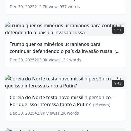
férias
Israel
(
15
words)
Dec 30, 2025
212.7K
views
957
words
no
Brasil
“Não
Trump
ficaremos
quer
9:57
de
os
braços
minérios
Trump quer os minérios ucranianos para
cruzados”
ucranianos
continuar defendendo o país da invasão russa
Israel
para
(
15
(
13
words)
continuar
words)
Dec 30, 2025
203.9K
views
1.3K
words
defendendo
o
país
Coreia
da
do
9:43
invasão
Norte
russa
testa
(
13
Coreia do Norte testa novo míssil hipersônico –
words)
novo
Por que isso interessa tanto a Putin?
míssil
(
15
words)
hipersônico
Dec 30, 2025
42.9K
views
1.2K
words
–
Por
que