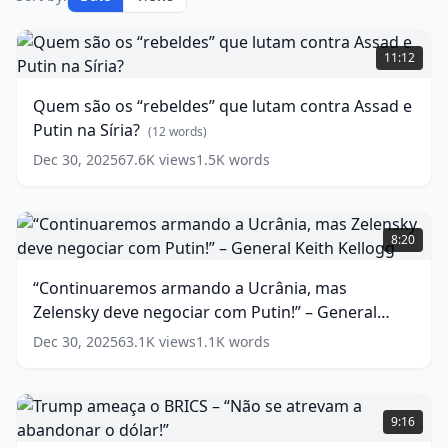
Quem
são
11:12
os
“rebeldes”
Quem são os “rebeldes” que lutam contra Assad e
que
Putin na Síria?
lutam
(
12
words)
contra
Dec 30, 2025
67.6K
views
1.5K
words
Assad
e
Putin
“Continuaremos
na
armando
8:20
Síria?
a
Ucrânia,
(
12
“Continuaremos armando a Ucrânia, mas
words)
mas
Zelensky deve negociar com Putin!” – General
Zelensky
deve
Keith Kellogg
(
14
words)
Dec 30, 2025
63.1K
views
1.1K
words
negociar
com
Putin!”
Trump
–
ameaça
9:16
General
o