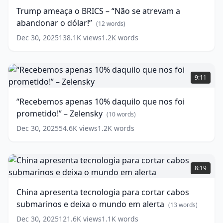
Keith
BRICS
Trump ameaça o BRICS – “Não se atrevam a
Kellogg
–
(
14
abandonar o dólar!”
words)
“Não
(
12
words)
se
Dec 30, 2025
138.1K
views
1.2K
words
atrevam
a
abandonar
“Recebemos
o
apenas
9:11
dólar!”
10%
(
12
words)
daquilo
“Recebemos apenas 10% daquilo que nos foi
que
prometido!” – Zelensky
nos
(
10
words)
foi
Dec 30, 2025
54.6K
views
1.2K
words
prometido!”
–
Zelensky
China
(
10
words)
apresenta
8:19
tecnologia
para
China apresenta tecnologia para cortar cabos
cortar
submarinos e deixa o mundo em alerta
cabos
(
13
words)
submarinos
Dec 30, 2025
121.6K
views
1.1K
words