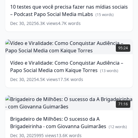
Media
você
(
13
10 testes que você precisa fazer nas mídias sociais
words)
precisa
– Podcast Papo Social Media mLabs
fazer
(
15
words)
nas
Dec 30, 2025
6.3K
views
4.7K
words
mídias
sociais
–
Vídeo
Podcast
e
95:24
Papo
Viralidade:
Social
Como
Vídeo e Viralidade: Como Conquistar Audiência –
Media
Conquistar
Papo Social Media com Kaique Torres
mLabs
Audiência
(
15
(
13
words)
words)
–
Dec 30, 2025
4.5K
views
17.5K
words
Papo
Social
Media
Brigadeiro
com
de
71:16
Kaique
Milhões:
Torres
O
(
13
Brigadeiro de Milhões: O sucesso da A
words)
sucesso
Brigadeirinha - com Giovanna Guimarães
da
(
12
words)
A
Dec 30, 2025
995
views
13.6K
words