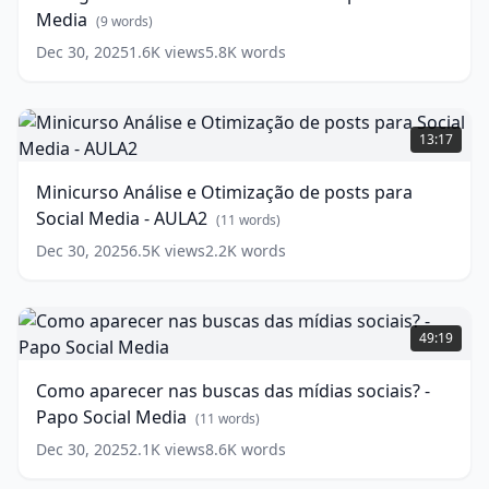
Media
–
(
9
words)
Papo
Dec 30, 2025
1.6K
views
5.8K
words
Social
Media
(
9
words)
Minicurso
Análise
13:17
e
Otimização
Minicurso Análise e Otimização de posts para
de
Social Media - AULA2
posts
(
11
words)
para
Dec 30, 2025
6.5K
views
2.2K
words
Social
Media
-
Como
AULA2
aparecer
(
11
49:19
words)
nas
buscas
Como aparecer nas buscas das mídias sociais? -
das
Papo Social Media
mídias
(
11
words)
sociais?
Dec 30, 2025
2.1K
views
8.6K
words
-
Papo