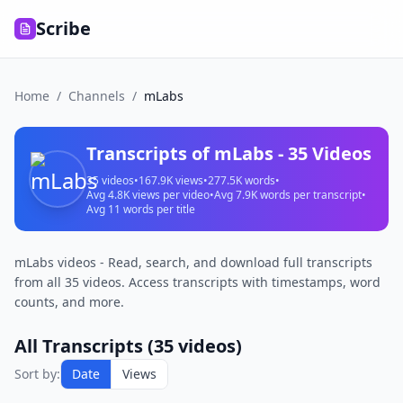
Scribe
Home
/
Channels
/
mLabs
Transcripts of
mLabs
-
35
Videos
35
videos
•
167.9K
views
•
277.5K
words
•
Avg
4.8K
views per video
•
Avg
7.9K
words per transcript
•
Avg
11
words per title
mLabs videos - Read, search, and download full transcripts
from all 35 videos. Access transcripts with timestamps, word
counts, and more.
All Transcripts (
35
videos)
Sort by:
Date
Views