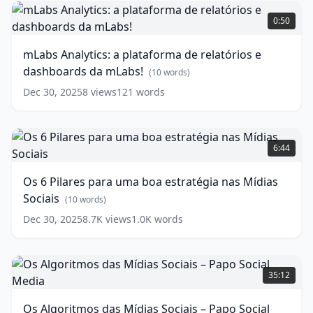
mLabs
Analytics:
0:50
a
plataforma
mLabs Analytics: a plataforma de relatórios e
de
dashboards da mLabs!
relatórios
(
10
words)
e
Dec 30, 2025
8
views
121
words
dashboards
da
mLabs!
Os
6
(
10
6:44
words)
Pilares
para
Os 6 Pilares para uma boa estratégia nas Mídias
uma
Sociais
boa
(
10
words)
estratégia
Dec 30, 2025
8.7K
views
1.0K
words
nas
Mídias
Sociais
Os
(
10
words)
Algoritmos
35:12
das
Mídias
Os Algoritmos das Mídias Sociais – Papo Social
Sociais