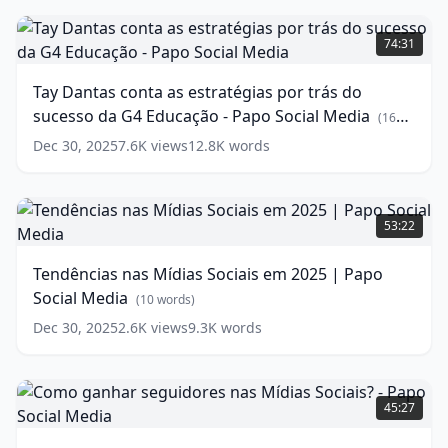
Social
Tay
Media
Dantas
(
11
74:31
words)
conta
as
Tay Dantas conta as estratégias por trás do
estratégias
sucesso da G4 Educação - Papo Social Media
por
(
16
trás
words)
Dec 30, 2025
7.6K
views
12.8K
words
do
sucesso
da
Tendências
G4
nas
53:22
Educação
Mídias
-
Sociais
Tendências nas Mídias Sociais em 2025 | Papo
Papo
em
Social Media
Social
2025
(
10
words)
Media
|
(
16
Dec 30, 2025
2.6K
views
9.3K
words
words)
Papo
Social
Media
Como
(
10
words)
ganhar
45:27
seguidores
nas