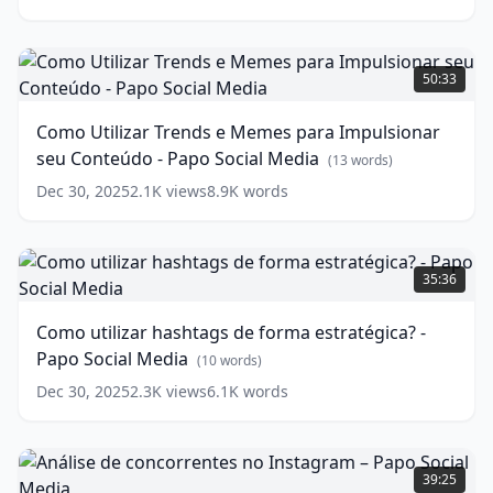
Brigadeirinha
-
com
Como
Giovanna
Utilizar
50:33
Guimarães
Trends
(
12
words)
e
Como Utilizar Trends e Memes para Impulsionar
Memes
seu Conteúdo - Papo Social Media
para
(
13
words)
Impulsionar
Dec 30, 2025
2.1K
views
8.9K
words
seu
Conteúdo
-
Como
Papo
utilizar
35:36
Social
hashtags
Media
de
(
13
Como utilizar hashtags de forma estratégica? -
words)
forma
Papo Social Media
estratégica?
(
10
words)
-
Dec 30, 2025
2.3K
views
6.1K
words
Papo
Social
Media
Análise
(
10
words)
de
39:25