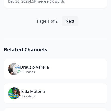
Dec 30, 2025
4.5K
views
9.6K
words
Instagram
|
Papo
Social
Page
1
of
2
Next
Media
(
12
words)
Related Channels
Drauzio Varella
195
videos
Toda Matéria
189
videos