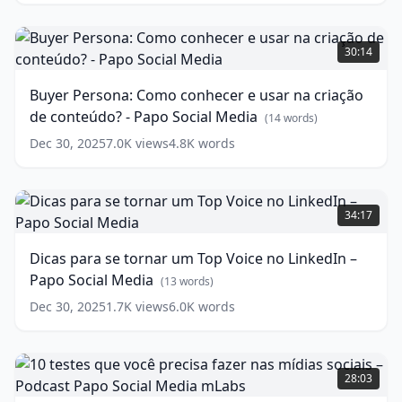
Media
(
9
words)
Buyer
Persona:
30:14
Como
conhecer
Buyer Persona: Como conhecer e usar na criação
e
de conteúdo? - Papo Social Media
usar
(
14
words)
na
Dec 30, 2025
7.0K
views
4.8K
words
criação
de
conteúdo?
Dicas
-
para
34:17
Papo
se
Social
tornar
Dicas para se tornar um Top Voice no LinkedIn –
Media
um
(
14
Papo Social Media
words)
Top
(
13
words)
Voice
Dec 30, 2025
1.7K
views
6.0K
words
no
LinkedIn
–
10
Papo
testes
28:03
Social
que