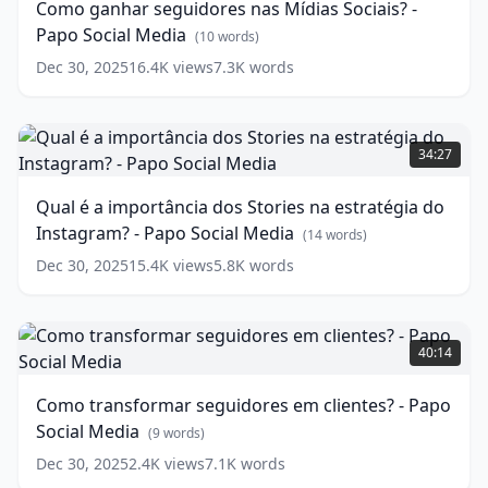
Como ganhar seguidores nas Mídias Sociais? -
Mídias
Papo Social Media
Sociais?
(
10
words)
-
Dec 30, 2025
16.4K
views
7.3K
words
Papo
Social
Media
Qual
(
10
words)
é
34:27
a
importância
Qual é a importância dos Stories na estratégia do
dos
Instagram? - Papo Social Media
Stories
(
14
words)
na
Dec 30, 2025
15.4K
views
5.8K
words
estratégia
do
Instagram?
Como
-
transformar
40:14
Papo
seguidores
Social
em
Como transformar seguidores em clientes? - Papo
Media
clientes?
(
14
Social Media
words)
-
(
9
words)
Papo
Dec 30, 2025
2.4K
views
7.1K
words
Social