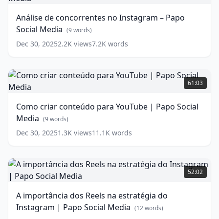
concorrentes
no
Análise de concorrentes no Instagram – Papo
Instagram
Social Media
–
(
9
words)
Papo
Dec 30, 2025
2.2K
views
7.2K
words
Social
Media
(
9
words)
Como
criar
61:03
conteúdo
para
Como criar conteúdo para YouTube | Papo Social
YouTube
Media
|
(
9
words)
Papo
Dec 30, 2025
1.3K
views
11.1K
words
Social
Media
(
9
words)
A
importância
52:02
dos
Reels
A importância dos Reels na estratégia do
na
Instagram | Papo Social Media
estratégia
(
12
words)
do