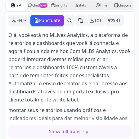
Text
Chat
Insights
Stats
Time
Chapters
New
EN
Punctuate
TXT
SRT
Olá, você está no MLives Analytics, a plataforma de
relatórios e dashboards que você já conhecia e
agora ficou ainda melhor. Com MLBS Analytics, você
poderá integrar diversas mídias para criar
relatórios e dashboards 100% customizáveis a
partir de templates feitos por especialistas.
Automatizar o envio de relatórios e dar acesso aos
dashboards através de um portal exclusivo pro
cliente totalmente white label.
montar seus relatórios usando gráficos e
indicadores ideais para dar melhor visibilidade aos
seus clientes. Incluir análises geradas com
Show full transcript
inteligência artificial, gerar relatórios para grupos