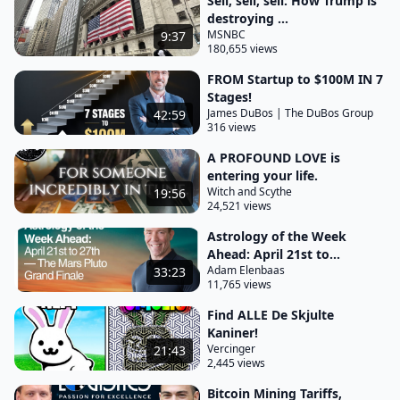
Sell, sell, sell: How Trump is
destroying ...
MSNBC
9:37
180,655 views
FROM Startup to $100M IN 7
Stages!
James DuBos | The DuBos Group
42:59
316 views
A PROFOUND LOVE is
entering your life.
Witch and Scythe
19:56
24,521 views
Astrology of the Week
Ahead: April 21st to...
Adam Elenbaas
33:23
11,765 views
Find ALLE De Skjulte
Kaniner!
Vercinger
21:43
2,445 views
Bitcoin Mining Tariffs,