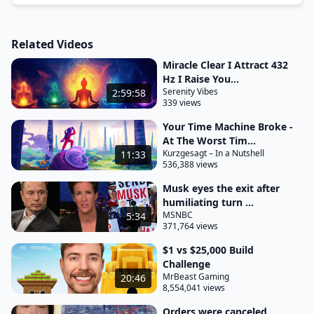
de perfis. Um recurso exclusivo pensado para dar
visibilidade de performance para franquias e
Related Videos
marcas com múltiplas contas, analisar
concorrentes e muito mais.
Miracle Clear I Attract 432
Hz I Raise You...
Explore todas as novidades do Lives Analytics agora
Serenity Vibes
2:59:58
mesmo.
339 views
Your Time Machine Broke -
At The Worst Tim...
Kurzgesagt – In a Nutshell
11:33
536,388 views
Musk eyes the exit after
humiliating turn ...
MSNBC
5:34
371,764 views
$1 vs $25,000 Build
Challenge
MrBeast Gaming
20:46
8,554,041 views
Orders were canceled