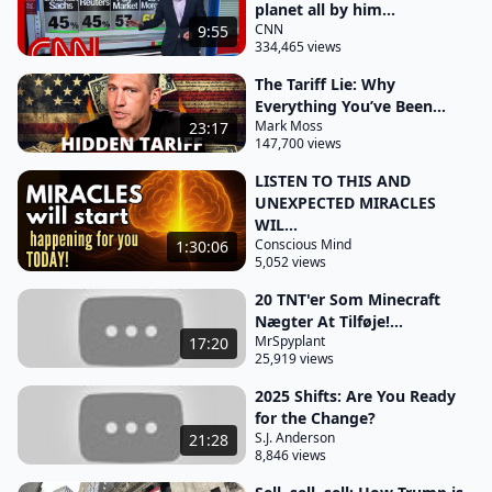
planet all by him...
CNN
9:55
334,465 views
The Tariff Lie: Why
Everything You’ve Been...
Mark Moss
23:17
147,700 views
LISTEN TO THIS AND
UNEXPECTED MIRACLES
WIL...
Conscious Mind
1:30:06
5,052 views
20 TNT'er Som Minecraft
Nægter At Tilføje!...
MrSpyplant
17:20
25,919 views
2025 Shifts: Are You Ready
for the Change?
S.J. Anderson
21:28
8,846 views