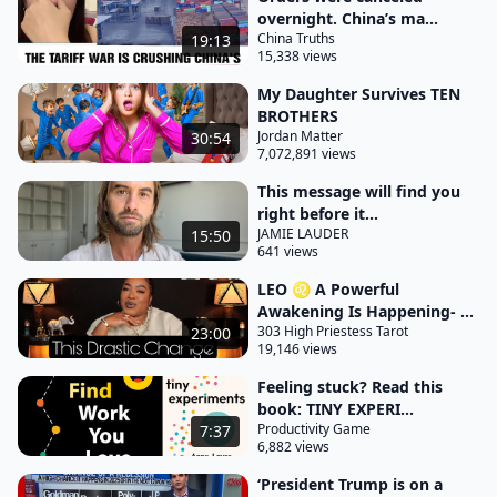
overnight. China’s ma...
China Truths
19:13
15,338 views
My Daughter Survives TEN
BROTHERS
Jordan Matter
30:54
7,072,891 views
This message will find you
right before it...
JAMIE LAUDER
15:50
641 views
LEO ♌︎ A Powerful
Awakening Is Happening- ...
303 High Priestess Tarot
23:00
19,146 views
Feeling stuck? Read this
book: TINY EXPERI...
Productivity Game
7:37
6,882 views
‘President Trump is on a