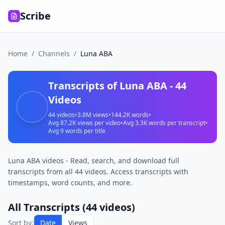
Scribe
Home
/
Channels
/
Luna ABA
Transcripts of
Luna ABA
-
44
Videos
44
videos
•
3.8M
views
•
144.2K
words
•
Avg
87.2K
views per video
•
Avg
3.3K
words per transcript
•
Avg
9
words per title
Luna ABA videos - Read, search, and download full
transcripts from all 44 videos. Access transcripts with
timestamps, word counts, and more.
All Transcripts (
44
videos)
Autismo
Sort by:
Date
Views