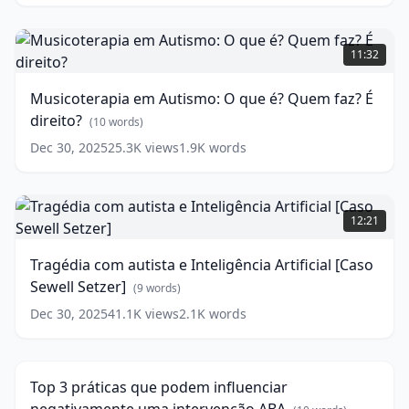
words)
Musicoterapia
em
11:32
Autismo:
O
Musicoterapia em Autismo: O que é? Quem faz? É
que
direito?
é?
(
10
words)
Quem
Dec 30, 2025
25.3K
views
1.9K
words
faz?
É
direito?
Tragédia
com
(
10
12:21
words)
autista
e
Tragédia com autista e Inteligência Artificial [Caso
Inteligência
Sewell Setzer]
Artificial
(
9
words)
[Caso
Dec 30, 2025
41.1K
views
2.1K
words
Top
Sewell
3
Setzer]
5:33
práticas
(
9
que
words)
Top 3 práticas que podem influenciar
podem