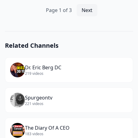
LEVE,
MODERADO
Page
1
of
3
Next
E
SEVERO]
(
13
words)
Related Channels
Dr. Eric Berg DC
219
videos
Spurgeontv
221
videos
The Diary Of A CEO
183
videos