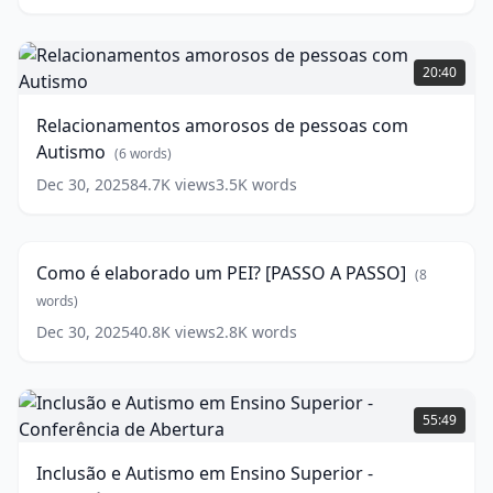
words)
Inclusão
(
9
words)
Relacionamentos
amorosos
20:40
de
pessoas
Relacionamentos amorosos de pessoas com
com
Autismo
Autismo
(
6
words)
(
6
words)
Dec 30, 2025
84.7K
views
3.5K
words
Como
é
16:45
elaborado
um
Como é elaborado um PEI? [PASSO A PASSO]
(
8
PEI?
[PASSO
words)
A
Dec 30, 2025
40.8K
views
2.8K
words
PASSO]
(
8
words)
Inclusão
e
55:49
Autismo
em
Inclusão e Autismo em Ensino Superior -
Ensino