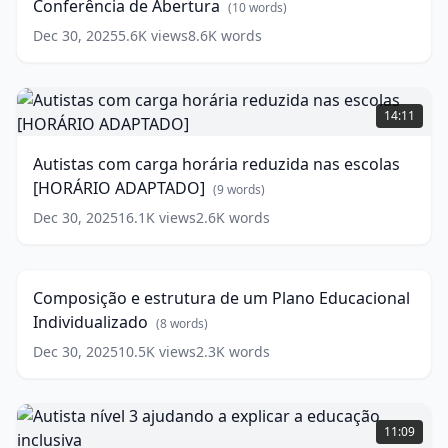
Conferência de Abertura
Superior
(
10
words)
-
Dec 30, 2025
5.6K
views
8.6K
words
Conferência
de
Abertura
Autistas
(
10
words)
com
14:11
carga
horária
Autistas com carga horária reduzida nas escolas
reduzida
[HORÁRIO ADAPTADO]
nas
(
9
words)
escolas
Dec 30, 2025
16.1K
views
2.6K
words
Composição
[HORÁRIO
e
ADAPTADO]
12:54
estrutura
(
9
de
words)
Composição e estrutura de um Plano Educacional
um
Individualizado
Plano
(
8
words)
Educacional
Dec 30, 2025
10.5K
views
2.3K
words
Individualizado
(
8
words)
Autista
nível
11:09
3