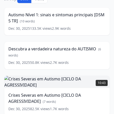
Nível
16:15
1:
sinais
Autismo Nível 1: sinais e sintomas principais [DSM
e
5 TR]
sintomas
(
10
words)
principais
Dec 30, 2025
133.5K
views
2.9K
words
Descubra
[DSM
a
5
18:49
verdadeira
TR]
natureza
(
10
Descubra a verdadeira natureza do AUTISMO
(
6
do
words)
AUTISMO
words)
(
6
words)
Dec 30, 2025
50.8K
views
2.7K
words
Crises
Severas
10:43
em
Autismo
Crises Severas em Autismo [CICLO DA
[CICLO
AGRESSIVIDADE]
DA
(
7
words)
AGRESSIVIDADE]
Dec 30, 2025
82.5K
views
1.7K
words
(
7