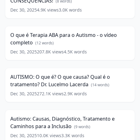
CONSEQUÊNCIAS!
words)
e
(
8
words)
suas
Dec 30, 2025
4.9K
views
3.0K
words
O
CONSEQUÊNCIAS!
que
27:50
(
8
é
words)
Terapia
O que é Terapia ABA para o Autismo - o vídeo
ABA
completo
para
(
12
words)
o
Dec 30, 2025
207.8K
views
4.5K
words
AUTISMO:
Autismo
O
-
17:15
que
o
é?
vídeo
AUTISMO: O que é? O que causa? Qual é o
O
completo
(
12
tratamento? Dr. Lucelmo Lacerda
que
(
14
words)
words)
causa?
Dec 30, 2025
272.1K
views
2.9K
words
Autismo:
Qual
Causas,
é
20:25
Diagnóstico,
o
Tratamento
tratamento?
Autismo: Causas, Diagnóstico, Tratamento e
e
Dr.
Caminhos para a Inclusão
Caminhos
(
9
words)
Lucelmo
para
Lacerda
Dec 30, 2025
(
14
10.0K
views
3.3K
words
a