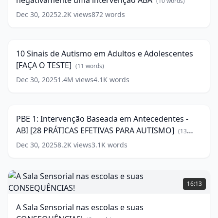
negativamente uma intervenção ABA
influenciar
(
10
words)
negativamente
Dec 30, 2025
2.2K
views
872
words
10
uma
Sinais
intervenção
22:11
de
ABA
(
10
Autismo
words)
10 Sinais de Autismo em Adultos e Adolescentes
em
[FAÇA O TESTE]
Adultos
(
11
words)
e
Dec 30, 2025
1.4M
views
4.1K
words
PBE
Adolescentes
1:
[FAÇA
19:08
Intervenção
O
Baseada
TESTE]
PBE 1: Intervenção Baseada em Antecedentes -
em
(
11
ABI [28 PRÁTICAS EFETIVAS PARA AUTISMO]
Antecedentes
(
13
words)
-
words)
Dec 30, 2025
8.2K
views
3.1K
words
ABI
[28
PRÁTICAS
A
EFETIVAS
Sala
16:13
PARA
Sensorial
AUTISMO]
nas
A Sala Sensorial nas escolas e suas
escolas
(
13