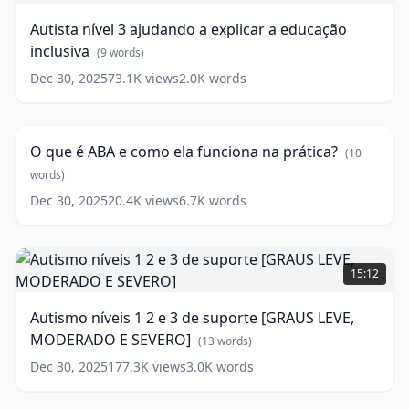
ajudando
Autista nível 3 ajudando a explicar a educação
a
inclusiva
explicar
(
9
words)
a
Dec 30, 2025
73.1K
views
2.0K
words
O
educação
que
inclusiva
34:51
(
9
é
words)
ABA
O que é ABA e como ela funciona na prática?
(
10
e
como
words)
ela
Dec 30, 2025
20.4K
views
6.7K
words
funciona
na
prática?
Autismo
níveis
(
10
15:12
words)
1
2
Autismo níveis 1 2 e 3 de suporte [GRAUS LEVE,
e
MODERADO E SEVERO]
3
(
13
words)
de
Dec 30, 2025
177.3K
views
3.0K
words
suporte
[GRAUS