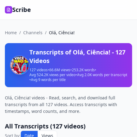
Scribe
Home
/
Channels
/
Olá, Ciência!
Transcripts of
Olá, Ciência!
-
127
Videos
127
videos
•
66.6M
views
•
253.2K
words
•
Avg
524.2K
views per video
•
Avg
2.0K
words per transcript
•
Avg
9
words per title
Olá, Ciência! videos - Read, search, and download full
transcripts from all 127 videos. Access transcripts with
timestamps, word counts, and more.
All Transcripts (
127
videos)
Sort by:
Date
Views