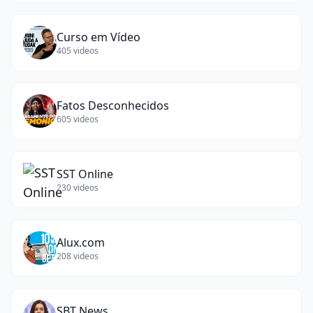
Curso em Vídeo
405
videos
Fatos Desconhecidos
605
videos
SST Online
230
videos
Alux.com
208
videos
SBT News