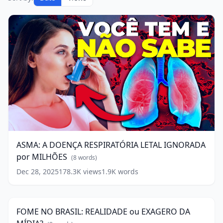
ASMA:
A
DOENÇA
RESPIRATÓRIA
ASMA: A DOENÇA RESPIRATÓRIA LETAL IGNORADA
LETAL
por MILHÕES
IGNORADA
(
8
words)
por
Dec 28, 2025
178.3K
views
1.9K
words
FOME
MILHÕES
(
8
NO
17:15
words)
BRASIL:
REALIDADE
FOME NO BRASIL: REALIDADE ou EXAGERO DA
ou