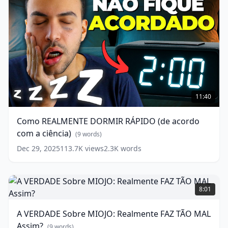
Como
REALMENTE
11:40
DORMIR
RÁPIDO
Como REALMENTE DORMIR RÁPIDO (de acordo
(de
com a ciência)
acordo
(
9
words)
com
Dec 29, 2025
113.7K
views
2.3K
words
a
ciência)
A
(
9
words)
VERDADE
8:01
Sobre
MIOJO:
A VERDADE Sobre MIOJO: Realmente FAZ TÃO MAL
Realmente
Assim?
FAZ
(
9
words)