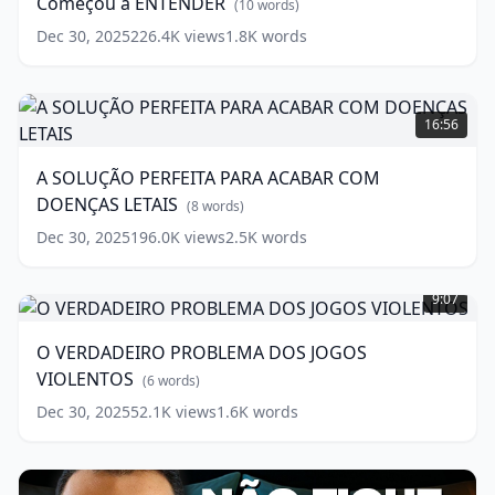
Começou a ENTENDER
a
(
10
words)
Ciência
Dec 30, 2025
226.4K
views
1.8K
words
Começou
a
ENTENDER
A
(
10
words)
SOLUÇÃO
16:56
PERFEITA
PARA
A SOLUÇÃO PERFEITA PARA ACABAR COM
ACABAR
DOENÇAS LETAIS
COM
(
8
words)
DOENÇAS
Dec 30, 2025
196.0K
views
2.5K
words
LETAIS
(
8
O
words)
VERDADEIRO
9:07
PROBLEMA
DOS
O VERDADEIRO PROBLEMA DOS JOGOS
JOGOS
VIOLENTOS
VIOLENTOS
(
6
words)
(
6
words)
Dec 30, 2025
52.1K
views
1.6K
words