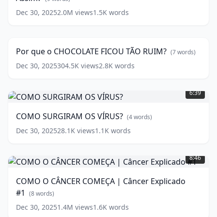
TÃO
Dec 30, 2025
2.0M
views
1.5K
words
Por
MAL
que
Assim?
14:54
o
(
9
CHOCOLATE
words)
Por que o CHOCOLATE FICOU TÃO RUIM?
(
7
words)
FICOU
TÃO
Dec 30, 2025
304.5K
views
2.8K
words
RUIM?
COMO
(
7
SURGIRAM
6:39
words)
OS
VÍRUS?
COMO SURGIRAM OS VÍRUS?
(
4
words)
(
4
words)
Dec 30, 2025
28.1K
views
1.1K
words
COMO
O
8:46
CÂNCER
COMEÇA
COMO O CÂNCER COMEÇA | Câncer Explicado
|
#1
Câncer
(
8
words)
Explicado
Dec 30, 2025
1.4M
views
1.6K
words
COMO
#1
(
8