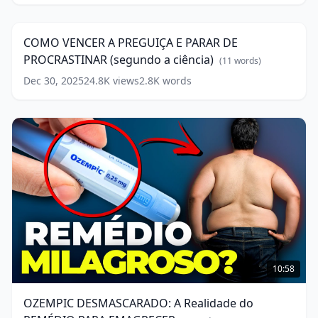
VENCER
13:57
words)
A
PREGUIÇA
COMO VENCER A PREGUIÇA E PARAR DE
E
PROCRASTINAR (segundo a ciência)
PARAR
(
11
words)
DE
Dec 30, 2025
24.8K
views
2.8K
words
PROCRASTINAR
(segundo
a
ciência)
(
11
words)
OZEMPIC
DESMASCARADO:
10:58
A
Realidade
OZEMPIC DESMASCARADO: A Realidade do
do