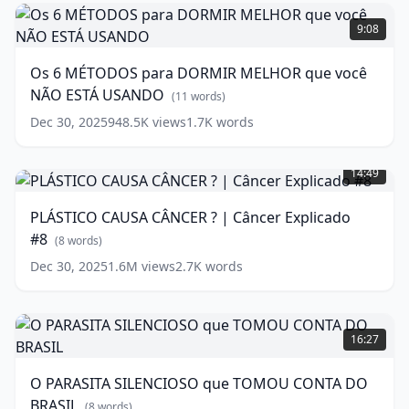
PESSOAS
Os
(
10
words)
6
9:08
MÉTODOS
para
Os 6 MÉTODOS para DORMIR MELHOR que você
DORMIR
NÃO ESTÁ USANDO
MELHOR
(
11
words)
que
Dec 30, 2025
948.5K
views
1.7K
words
você
PLÁSTICO
NÃO
CAUSA
ESTÁ
14:49
CÂNCER
USANDO
(
11
?
words)
PLÁSTICO CAUSA CÂNCER ? | Câncer Explicado
|
#8
Câncer
(
8
words)
Explicado
Dec 30, 2025
1.6M
views
2.7K
words
#8
(
8
words)
O
PARASITA
16:27
SILENCIOSO
que
O PARASITA SILENCIOSO que TOMOU CONTA DO
TOMOU
BRASIL
CONTA
(
8
words)