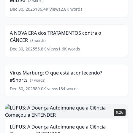
MÍDIA?
EXAGERO
(
8
words)
DA
Dec 30, 2025
186.4K
views
2.8K
words
A
MÍDIA?
NOVA
8:43
(
8
ERA
words)
dos
A NOVA ERA dos TRATAMENTOS contra o
TRATAMENTOS
CÂNCER
contra
(
8
words)
o
Dec 30, 2025
55.8K
views
1.6K
words
Vírus
CÂNCER
(
8
Marburg:
1:00
words)
O
que
Vírus Marburg: O que está acontecendo?
está
#Shorts
acontecendo?
(
7
words)
#Shorts
(
7
Dec 30, 2025
89.0K
views
184
words
words)
LÚPUS:
A
9:26
Doença
Autoimune
LÚPUS: A Doença Autoimune que a Ciência
que