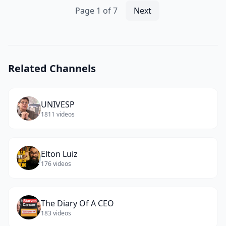
Page
1
of
7
Next
Related Channels
UNIVESP
1811
videos
Elton Luiz
176
videos
The Diary Of A CEO
183
videos