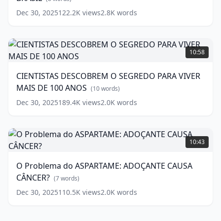
DO
Dec 30, 2025
122.2K
views
2.8K
words
BRASIL
(
8
words)
CIENTISTAS
DESCOBREM
10:58
O
SEGREDO
CIENTISTAS DESCOBREM O SEGREDO PARA VIVER
PARA
MAIS DE 100 ANOS
VIVER
(
10
words)
MAIS
Dec 30, 2025
189.4K
views
2.0K
words
DE
100
ANOS
O
(
10
words)
Problema
10:43
do
ASPARTAME:
O Problema do ASPARTAME: ADOÇANTE CAUSA
ADOÇANTE
CÂNCER?
CAUSA
(
7
words)
CÂNCER?
Dec 30, 2025
110.5K
views
2.0K
words
(
7
words)