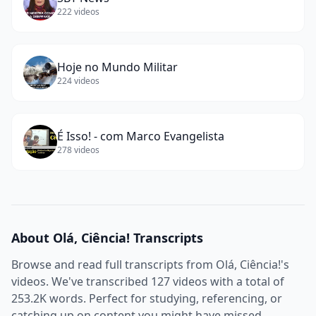
222
videos
Hoje no Mundo Militar
224
videos
É Isso! - com Marco Evangelista
278
videos
About
Olá, Ciência!
Transcripts
Browse and read full transcripts from
Olá, Ciência!
's
videos. We've transcribed
127
videos with a total of
253.2K
words. Perfect for studying, referencing, or
catching up on content you might have missed.