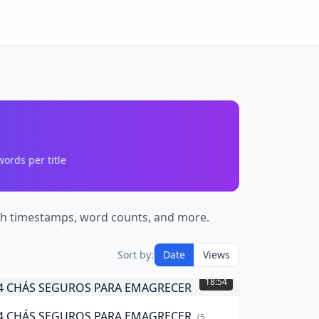
ords per title
with timestamps, word counts, and more.
Sort by:
Date
Views
CHÁS
18:54
SEGUROS
PARA
4 CHÁS SEGUROS PARA EMAGRECER
(
5