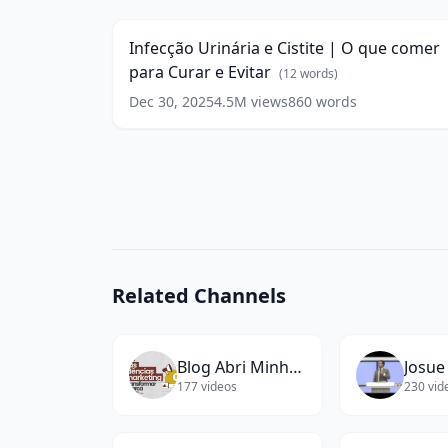
e
Cistite
Infecção Urinária e Cistite | O que comer
|
para Curar e Evitar
O
(
12
words)
que
Dec 30, 2025
4.5M
views
860
words
comer
para
Curar
e
Evitar
(
12
words)
Related Channels
Blog Abri Minha Empresa
Josue
177
videos
230
vid