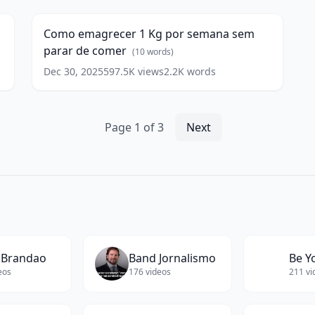
1
Kg
d
Como emagrecer 1 Kg por semana sem
por
e
parar de comer
semana
(
10
words)
sem
d
Dec 30, 2025
597.5K
views
2.2K
words
parar
w
de
comer
(
10
words)
Page
1
of
3
Next
 Brandao
Band Jornalismo
Be Y
eos
176
videos
211
vi