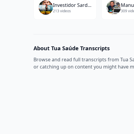
Investidor Sardinha l Raul Sena
213
videos
309
vid
About
Tua Saúde
Transcripts
Browse and read full transcripts from
Tua S
or catching up on content you might have m