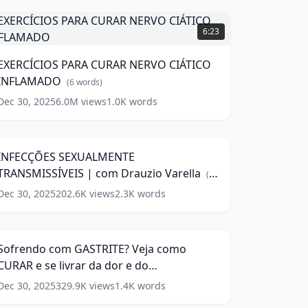
XERCÍCIOS
PARA
6:23
CURAR
NERVO
EXERCÍCIOS PARA CURAR NERVO CIÁTICO
IÁTICO
INFLAMADO
INFLAMADO
(
6
words)
(
6
ords)
Dec 30, 2025
6.0M
views
1.0K
words
INFECÇÕES
SEXUALMENTE
14:11
RANSMISSÍVEIS
INFECÇÕES SEXUALMENTE
com
TRANSMISSÍVEIS | com Drauzio Varella
rauzio
(
7
arella
(
7
words)
Dec 30, 2025
202.6K
views
2.3K
words
ofrendo
ords)
com
10:52
ASTRITE?
eja
Sofrendo com GASTRITE? Veja como
como
CURAR e se livrar da dor e do
CURAR
desconforto
(
14
words)
Dec 30, 2025
329.9K
views
1.4K
words
e
ivrar