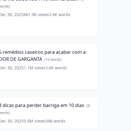
EMAGRECER
(
5
words)
ords)
Dec 30, 2025
661.9K
views
3.4K
words
emédios
23:04
aseiros
ara
5 remédios caseiros para acabar com a
cabar
DOR DE GARGANTA
com
(
10
words)
Dec 30, 2025
1.1M
views
3.6K
words
DOR
DE
GARGANTA
(
10
ords)
icas
1:58
ara
erder
3 dicas para perder barriga em 10 dias
(
8
arriga
em
words)
0
Dec 30, 2025
3.9M
views
348
words
ias
(
8
ords)