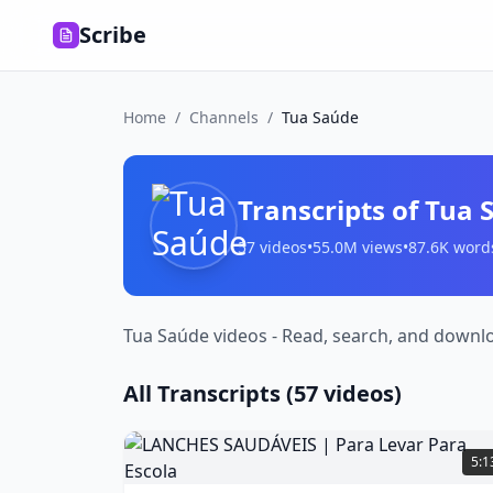
Scribe
Home
/
Channels
/
Tua Saúde
Transcripts of
Tua 
57
videos
•
55.0M
views
•
87.6K
word
Tua Saúde videos - Read, search, and downlo
All Transcripts (
57
videos)
LANCHES
SAUDÁVEIS
5:1
|