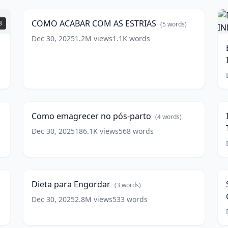
COM
words)
E
AS
COMO ACABAR COM AS ESTRIAS
3
(
5
words)
ESTRIAS
(
5
words)
Dec 30, 2025
1.2M
views
1.1K
words
C
w
Como
emagrecer
0
3:32
no
T
pós-
|
Como emagrecer no pós-parto
(
4
words)
parto
(
4
D
words)
Dec 30, 2025
186.1K
views
568
words
V
Dieta
S
w
para
5
2:43
Engordar
G
(
3
V
words)
Dieta para Engordar
(
3
words)
Dec 30, 2025
2.8M
views
533
words
e
Como
s
emagrecer
l
8
12:55