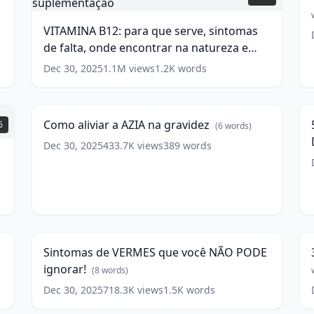
para
w
que
VITAMINA B12: para que serve, sintomas
serve,
de falta, onde encontrar na natureza e
sintomas
de
suplementação
(
14
words)
Dec 30, 2025
1.1M
views
1.2K
words
Como
5
falta,
aliviar
r
onde
2:20
a
c
encontrar
AZIA
p
na
Como aliviar a AZIA na gravidez
6
(
6
words)
na
a
natureza
gravidez
(
6
Dec 30, 2025
433.7K
views
389
words
e
a
words)
suplementação
(
14
words)
Sintomas
3
de
w
d
5
7:35
VERMES
p
que
p
Sintomas de VERMES que você NÃO PODE
você
b
ignorar!
NÃO
(
8
words)
PODE
1
Dec 30, 2025
718.3K
views
1.5K
words
COMO
ignorar!
d
ACABAR
6:13
(
8
w