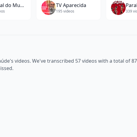
Manual do Mundo
TV Aparecida
Para
eos
195
videos
339
vi
aúde
's videos. We've transcribed
57
videos with a total of
87
issed.