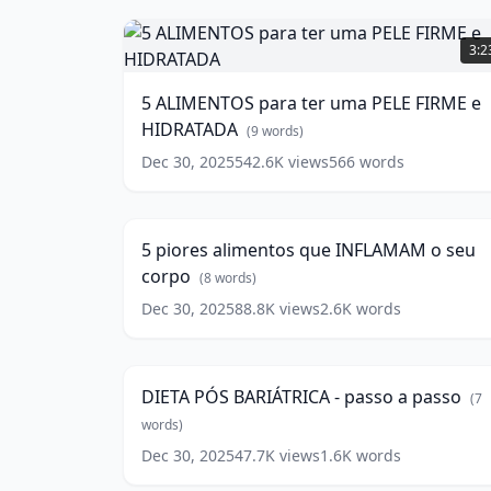
5
ALIMENTOS
3:2
para
ter
5 ALIMENTOS para ter uma PELE FIRME e
uma
HIDRATADA
PELE
(
9
words)
FIRME
Dec 30, 2025
542.6K
views
566
words
5
e
piores
HIDRATADA
15:1
(
9
alimentos
words)
que
5 piores alimentos que INFLAMAM o seu
INFLAMAM
corpo
o
(
8
words)
seu
Dec 30, 2025
88.8K
views
2.6K
words
DIETA
corpo
(
8
PÓS
9:0
words)
BARIÁTRICA
-
DIETA PÓS BARIÁTRICA - passo a passo
(
7
passo
a
words)
passo
(
7
Dec 30, 2025
47.7K
views
1.6K
words
Infecção
words)
Urinária
4:4