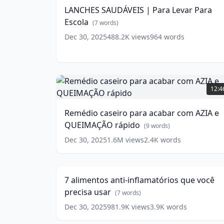
Para
LANCHES SAUDÁVEIS | Para Levar Para
Levar
Escola
Para
(
7
words)
Escola
(
7
Dec 30, 2025
488.2K
views
964
words
words)
Remédio
caseiro
12:4
para
acabar
Remédio caseiro para acabar com AZIA e
com
QUEIMAÇÃO rápido
AZIA
(
9
words)
e
Dec 30, 2025
1.6M
views
2.4K
words
7
QUEIMAÇÃO
alimentos
rápido
24:5
(
9
anti-
words)
inflamatórios
7 alimentos anti-inflamatórios que você
que
precisa usar
você
(
7
words)
precisa
Dec 30, 2025
981.9K
views
3.9K
words
usar
(
7
words)