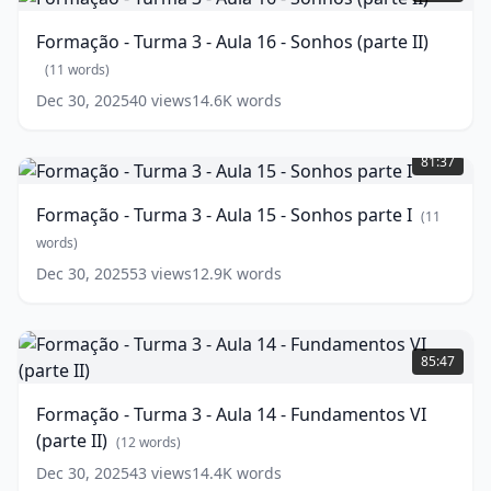
Turma
Vida
3
Cotidiana
(
12
Formação - Turma 3 - Aula 16 - Sonhos (parte II)
-
words)
Aula
(
11
words)
16
Dec 30, 2025
40
views
14.6K
words
-
Formação
Sonhos
-
(parte
81:37
Turma
II)
3
(
11
Formação - Turma 3 - Aula 15 - Sonhos parte I
(
11
-
words)
Aula
words)
15
Dec 30, 2025
53
views
12.9K
words
-
Sonhos
parte
Formação
I
-
(
11
85:47
words)
Turma
3
Formação - Turma 3 - Aula 14 - Fundamentos VI
-
(parte II)
Aula
(
12
words)
14
Dec 30, 2025
43
views
14.4K
words
-