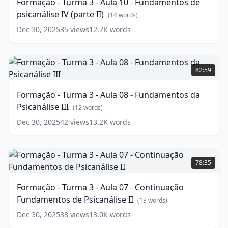
Formação - Turma 3 - Aula 10 - Fundamentos de
-
psicanálise IV (parte II)
Aula
(
14
words)
10
Dec 30, 2025
35
views
12.7K
words
-
Fundamentos
de
Formação
psicanálise
-
82:59
IV
Turma
(parte
3
Formação - Turma 3 - Aula 08 - Fundamentos da
II)
-
Psicanálise III
Aula
(
14
(
12
words)
words)
08
Dec 30, 2025
42
views
13.2K
words
-
Fundamentos
da
Formação
Psicanálise
-
78:35
III
Turma
(
12
words)
3
Formação - Turma 3 - Aula 07 - Continuação
-
Fundamentos de Psicanálise II
Aula
(
13
words)
07
Dec 30, 2025
38
views
13.0K
words
-