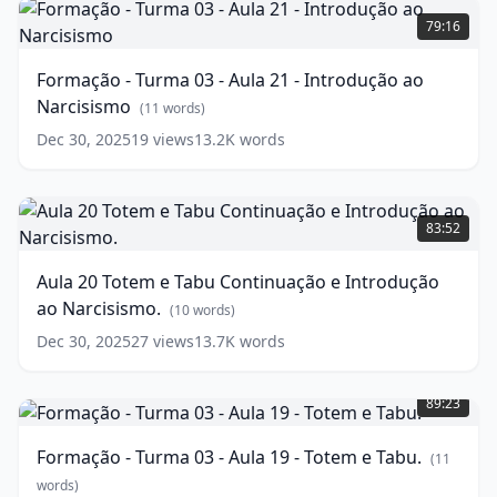
para
-
79:16
Freud.
Turma
03
(
12
Formação - Turma 03 - Aula 21 - Introdução ao
words)
-
Narcisismo
Aula
(
11
words)
21
Dec 30, 2025
19
views
13.2K
words
-
Introdução
ao
Aula
Narcisismo
20
(
11
83:52
words)
Totem
e
Aula 20 Totem e Tabu Continuação e Introdução
Tabu
ao Narcisismo.
Continuação
(
10
words)
e
Dec 30, 2025
27
views
13.7K
words
Introdução
Formação
ao
-
Narcisismo.
89:23
Turma
(
10
03
words)
Formação - Turma 03 - Aula 19 - Totem e Tabu.
(
11
-
Aula
words)