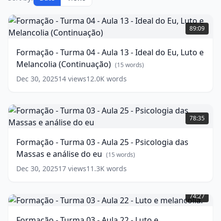
Formação
-
89:09
Turma
04
Formação - Turma 04 - Aula 13 - Ideal do Eu, Luto e
-
Melancolia (Continuação)
Aula
(
15
words)
13
Dec 30, 2025
14
views
12.0K
words
-
Ideal
do
Formação
Eu,
-
78:35
Luto
Turma
e
03
Formação - Turma 03 - Aula 25 - Psicologia das
Melancolia
-
Massas e análise do eu
(Continuação)
Aula
(
15
words)
25
(
15
Dec 30, 2025
17
views
11.3K
words
words)
-
Formação
Psicologia
-
das
74:27
Turma
Massas
03
e
Formação - Turma 03 - Aula 22 - Luto e