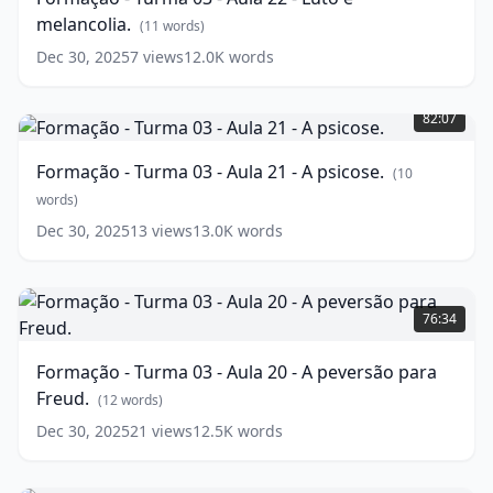
-
análise
melancolia.
Aula
(
11
words)
do
22
eu
(
15
Dec 30, 2025
7
views
12.0K
words
-
words)
Formação
Luto
-
e
82:07
Turma
melancolia.
03
(
11
Formação - Turma 03 - Aula 21 - A psicose.
(
10
-
words)
Aula
words)
21
Dec 30, 2025
13
views
13.0K
words
-
A
psicose.
Formação
-
(
10
76:34
words)
Turma
03
Formação - Turma 03 - Aula 20 - A peversão para
-
Freud.
Aula
(
12
words)
20
Dec 30, 2025
21
views
12.5K
words
-
A
peversão
Formação