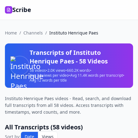
Scribe
Home
/
Channels
/
Instituto Henrique Paes
Transcripts of
Instituto
Henrique Paes
-
58
Videos
58
videos
•
2.0K
views
•
660.2K
words
•
Avg
34
views per video
•
Avg
11.4K
words per transcript
•
Avg
12
words per title
Instituto Henrique Paes videos - Read, search, and download
full transcripts from all 58 videos. Access transcripts with
timestamps, word counts, and more.
All Transcripts (
58
videos)
Sort by:
Date
Views