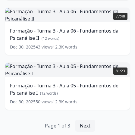
Continuação
Fundamentos
Formação
de
-
77:48
Psicanálise
Turma
II
3
(
13
Formação - Turma 3 - Aula 06 - Fundamentos da
words)
-
Psicanálise II
Aula
(
12
words)
06
Dec 30, 2025
43
views
12.3K
words
-
Fundamentos
da
Formação
Psicanálise
-
81:23
II
Turma
(
12
words)
3
Formação - Turma 3 - Aula 05 - Fundamentos de
-
Psicanálise I
Aula
(
12
words)
05
Dec 30, 2025
50
views
12.3K
words
-
Fundamentos
de
Psicanálise
Page
1
of
3
Next
I
(
12