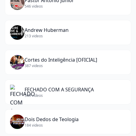
Pastor Antônio Júnior
546
videos
Andrew Huberman
213
videos
Cortes do Inteligência [OFICIAL]
387
videos
FECHADO COM A SEGURANÇA
549
videos
Dois Dedos de Teologia
184
videos