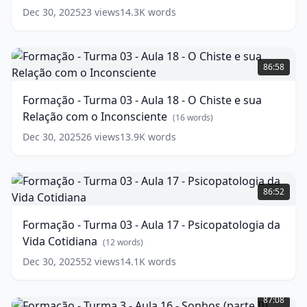
19
Dec 30, 2025
23
views
14.3K
words
-
Totem
e
Formação
Tabu.
-
86:58
Turma
(
11
words)
03
Formação - Turma 03 - Aula 18 - O Chiste e sua
-
Relação com o Inconsciente
Aula
(
16
words)
18
Dec 30, 2025
26
views
13.9K
words
-
O
Chiste
Formação
e
-
86:52
sua
Turma
Relação
03
Formação - Turma 03 - Aula 17 - Psicopatologia da
com
-
Vida Cotidiana
o
Aula
(
12
words)
Inconsciente
17
(
16
Dec 30, 2025
52
views
14.1K
words
words)
-
Formação
Psicopatologia
-
da
87:08