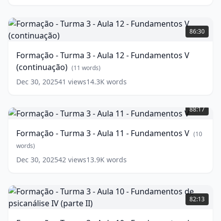
Fundamentos
VI
Formação
(parte
-
86:30
II)
Turma
3
(
12
Formação - Turma 3 - Aula 12 - Fundamentos V
words)
-
(continuação)
Aula
(
11
words)
12
Dec 30, 2025
41
views
14.3K
words
-
Formação
Fundamentos
-
V
88:17
Turma
(continuação)
3
(
11
Formação - Turma 3 - Aula 11 - Fundamentos V
(
10
-
words)
Aula
words)
11
Dec 30, 2025
42
views
13.9K
words
-
Fundamentos
V
Formação
(
10
words)
-
82:13
Turma
3