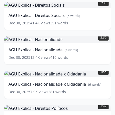
Explica
2:30
-
Direitos
AGU Explica - Direitos Sociais
(
5
words)
Sociais
(
5
words)
Dec 30, 2025
41.4K
views
391
words
AGU
Explica
2:36
-
Nacionalidade
(
4
AGU Explica - Nacionalidade
(
4
words)
words)
Dec 30, 2025
12.4K
views
416
words
AGU
Explica
1:55
-
Nacionalidade
AGU Explica - Nacionalidade x Cidadania
(
6
words)
x
Cidadania
(
6
Dec 30, 2025
7.9K
views
281
words
words)
AGU
Explica
1:49
-
Direitos