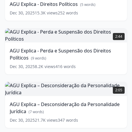
AGU Explica - Direitos Políticos
(
5
words)
Políticos
(
5
words)
Dec 30, 2025
15.3K
views
252
words
AGU
Explica
2:44
-
Perda
AGU Explica - Perda e Suspensão dos Direitos
e
Políticos
Suspensão
(
9
words)
dos
Dec 30, 2025
8.2K
views
416
words
Direitos
Políticos
(
9
words)
AGU
Explica
2:05
–
Desconsideração
AGU Explica – Desconsideração da Personalidade
da
Jurídica
Personalidade
(
7
words)
Jurídica
(
7
Dec 30, 2025
21.7K
views
347
words
words)
AGU