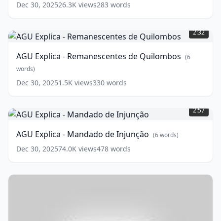
de
Dec 30, 2025
26.3K
views
283
words
Preceito
AGU
Fundamental
(
9
Explica
words)
2:32
-
Remanescentes
AGU Explica - Remanescentes de Quilombos
(
6
de
Quilombos
words)
(
6
words)
Dec 30, 2025
1.5K
views
330
words
AGU
Explica
2:57
-
Mandado
AGU Explica - Mandado de Injunção
(
6
words)
de
Injunção
(
6
Dec 30, 2025
74.0K
views
478
words
words)