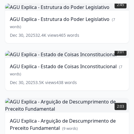
Explica
2:45
-
Estrutura
AGU Explica - Estrutura do Poder Legislativo
(
7
do
Poder
words)
Legislativo
(
7
Dec 30, 2025
32.4K
views
465
words
words)
AGU
Explica
3:01
-
Estado
AGU Explica - Estado de Coisas Inconstitucional
(
7
de
Coisas
words)
Inconstitucional
(
7
Dec 30, 2025
3.5K
views
438
words
words)
AGU
Explica
2:03
-
Arguição
AGU Explica - Arguição de Descumprimento de
de
Preceito Fundamental
Descumprimento
(
9
words)