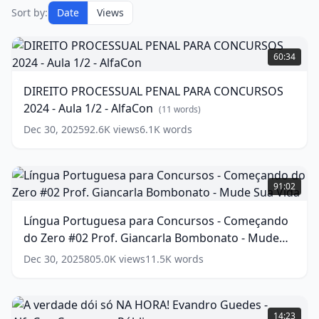
Sort by:
Date
Views
DIREITO
PROCESSUAL
60:34
PENAL
PARA
DIREITO PROCESSUAL PENAL PARA CONCURSOS
CONCURSOS
2024 - Aula 1/2 - AlfaCon
2024
(
11
words)
-
Dec 30, 2025
92.6K
views
6.1K
words
Aula
1/2
-
Língua
AlfaCon
Portuguesa
(
11
91:02
words)
para
Concursos
Língua Portuguesa para Concursos - Começando
-
do Zero #02 Prof. Giancarla Bombonato - Mude
Começando
do
Sua Vida
(
16
words)
Dec 30, 2025
805.0K
views
11.5K
words
Zero
#02
Prof.
A
Giancarla
verdade
14:23