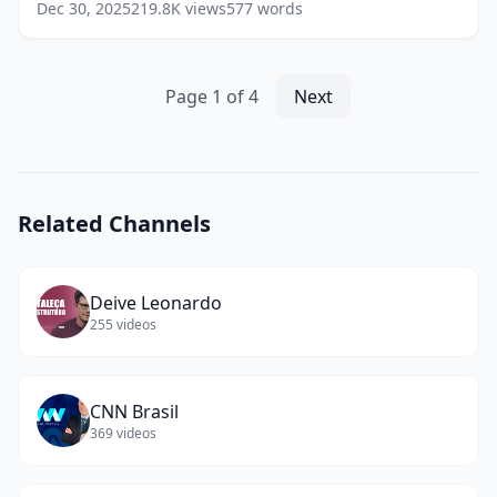
(
7
Dec 30, 2025
219.8K
views
577
words
words)
Page
1
of
4
Next
Related Channels
Deive Leonardo
255
videos
CNN Brasil
369
videos