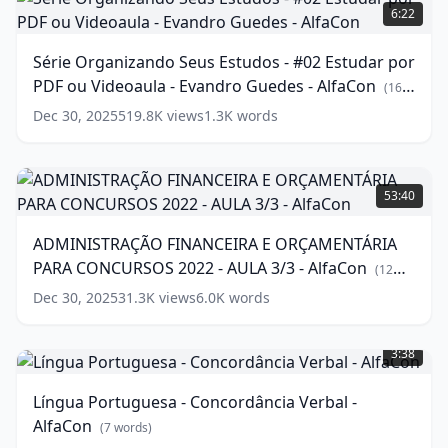
Organizando
6:22
Seus
Estudos
Série Organizando Seus Estudos - #02 Estudar por
-
PDF ou Videoaula - Evandro Guedes - AlfaCon
#02
(
16
Estudar
words)
Dec 30, 2025
519.8K
views
1.3K
words
por
PDF
ou
ADMINISTRAÇÃO
Videoaula
FINANCEIRA
53:40
-
E
Evandro
ORÇAMENTÁRIA
ADMINISTRAÇÃO FINANCEIRA E ORÇAMENTÁRIA
Guedes
PARA
PARA CONCURSOS 2022 - AULA 3/3 - AlfaCon
-
CONCURSOS
(
12
AlfaCon
2022
(
16
words)
Dec 30, 2025
31.3K
views
6.0K
words
words)
-
Língua
AULA
Portuguesa
3/3
3:38
-
-
Concordância
AlfaCon
(
12
Língua Portuguesa - Concordância Verbal -
Verbal
words)
AlfaCon
-
(
7
words)
AlfaCon