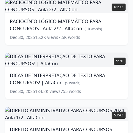
e
LÓGICO
61:32
Alexandre
MATEMÁTICO
-
PARA
RACIOCÍNIO LÓGICO MATEMÁTICO PARA
AlfaCon
CONCURSOS
(
14
CONCURSOS - Aula 2/2 - AlfaCon
words)
-
(
10
words)
Aula
Dec 30, 2025
15.2K
views
7.5K
words
2/2
-
AlfaCon
DICAS
(
10
words)
DE
5:20
INTERPRETAÇÃO
DE
DICAS DE INTERPRETAÇÃO DE TEXTO PARA
TEXTO
CONCURSOS! | AlfaCon
PARA
(
9
words)
CONCURSOS!
Dec 30, 2025
184.2K
views
755
words
|
AlfaCon
(
9
words)
DIREITO
ADMINISTRATIVO
53:42
PARA
CONCURSOS
DIREITO ADMINISTRATIVO PARA CONCURSOS
2024