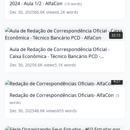
2024 - Aula 1/2 - AlfaCon
-
(
10
words)
Aula
Dec 30, 2025
66.6K
views
6.2K
words
1/2
-
AlfaCon
Aula
(
10
words)
de
32:15
Redação
de
Aula de Redação de Correspondência Oficial -
Correspondência
Caixa Econômica - Técnico Bancário PCD -
Oficial
-
AlfaCon
(
15
words)
Dec 30, 2025
6.6K
views
5.1K
words
Caixa
Redação
Econômica
de
-
4:27
Correspondências
Técnico
Oficiais-
Bancário
Redação de Correspondências Oficiais- AlfaCon
(
5
AlfaCon
PCD
(
5
words)
-
words)
AlfaCon
(
15
Dec 30, 2025
48.6K
views
655
words
words)
Série