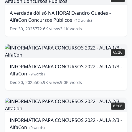
Bombonato
dói
-
só
A verdade dói só NA HORA! Evandro Guedes -
Mude
NA
AlfaCon Concursos Públicos
Sua
HORA!
(
12
words)
Vida
Evandro
(
16
Dec 30, 2025
772.6K
views
3.1K
words
words)
Guedes
-
AlfaCon
INFORMÁTICA
Concursos
PARA
65:26
Públicos
CONCURSOS
(
12
words)
2022
INFORMÁTICA PARA CONCURSOS 2022 - AULA 1/3 -
-
AlfaCon
AULA
(
9
words)
1/3
Dec 30, 2025
505.9K
views
9.0K
words
-
AlfaCon
(
9
words)
INFORMÁTICA
PARA
62:08
CONCURSOS
2022
INFORMÁTICA PARA CONCURSOS 2022 - AULA 2/3 -
-
AlfaCon
AULA
(
9
words)