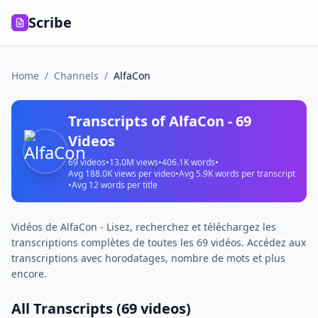
Scribe
Home
/
Channels
/
AlfaCon
Transcripts of
AlfaCon
-
69
Videos
69
videos
•
13.0M
views
•
406.1K
words
•
Avg
188.0K
views per video
•
Avg
5.9K
words per transcript
•
Avg
12
words per title
Vidéos de AlfaCon - Lisez, recherchez et téléchargez les
transcriptions complètes de toutes les 69 vidéos. Accédez aux
transcriptions avec horodatages, nombre de mots et plus
encore.
All Transcripts (
69
videos)