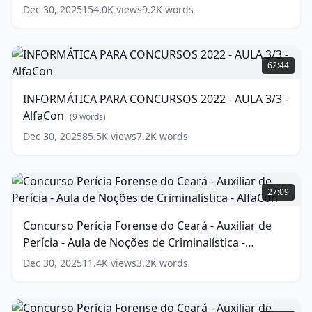
2/3
Dec 30, 2025
154.0K
views
9.2K
words
-
AlfaCon
(
9
words)
INFORMÁTICA
PARA
62:44
CONCURSOS
2022
INFORMÁTICA PARA CONCURSOS 2022 - AULA 3/3 -
-
AlfaCon
AULA
(
9
words)
3/3
Dec 30, 2025
85.5K
views
7.2K
words
-
AlfaCon
(
9
words)
Concurso
Perícia
27:09
Forense
do
Concurso Perícia Forense do Ceará - Auxiliar de
Ceará
Perícia - Aula de Noções de Criminalística -
-
Auxiliar
AlfaCon
(
17
words)
Dec 30, 2025
11.4K
views
3.2K
words
de
Perícia
-
Concurso