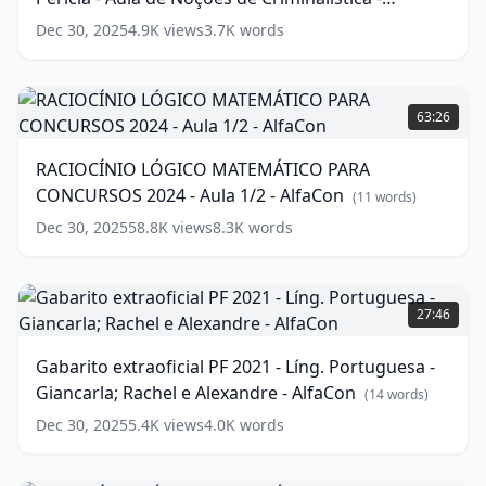
Auxiliar
AlfaCon
(
17
words)
Dec 30, 2025
4.9K
views
3.7K
words
de
Perícia
-
RACIOCÍNIO
Aula
LÓGICO
63:26
de
MATEMÁTICO
Noções
PARA
RACIOCÍNIO LÓGICO MATEMÁTICO PARA
de
CONCURSOS
CONCURSOS 2024 - Aula 1/2 - AlfaCon
Criminalística
2024
(
11
words)
-
-
Dec 30, 2025
58.8K
views
8.3K
words
AlfaCon
Aula
(
17
words)
1/2
-
Gabarito
AlfaCon
extraoficial
(
11
27:46
words)
PF
2021
Gabarito extraoficial PF 2021 - Líng. Portuguesa -
-
Giancarla; Rachel e Alexandre - AlfaCon
Líng.
(
14
words)
Portuguesa
Dec 30, 2025
5.4K
views
4.0K
words
-
Giancarla;
Rachel
RACIOCÍNIO