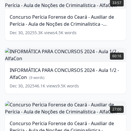
Aula
Perícia
33:57
de
Forense
Noções
do
Concurso Perícia Forense do Ceará - Auxiliar de
de
Ceará
Perícia - Aula de Noções de Criminalística -
Criminalística
-
-
Auxiliar
AlfaCon
(
17
words)
Dec 30, 2025
5.3K
views
4.5K
words
AlfaCon
de
(
17
words)
Perícia
-
INFORMÁTICA
Aula
PARA
60:16
de
CONCURSOS
Noções
2024
INFORMÁTICA PARA CONCURSOS 2024 - Aula 1/2 -
de
-
AlfaCon
Criminalística
Aula
(
9
words)
-
1/2
Dec 30, 2025
46.1K
views
9.5K
words
AlfaCon
-
(
17
words)
AlfaCon
(
9
words)
Concurso
Perícia
27:00
Forense
do
Concurso Perícia Forense do Ceará - Auxiliar de
Ceará
Perícia - Aula de Noções de Criminalística -
-