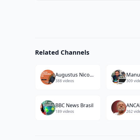
Passos
Simples
(
10
words)
Related Channels
Augustus Nicodemus
388
videos
309
vid
BBC News Brasil
ANCA
189
videos
262
vid