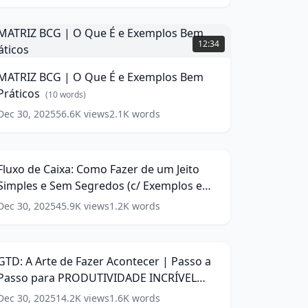
ra
ua
MATRIZ
deia
BCG
12:34
de
egócio?)
O
MATRIZ BCG | O Que É e Exemplos Bem
Que
(
13
Práticos
ords)
(
10
words)
Dec 30, 2025
56.6K
views
2.1K
words
luxo
xemplos
de
Bem
6:33
aixa:
ráticos
(
10
Como
ords)
Fluxo de Caixa: Como Fazer de um Jeito
azer
Simples e Sem Segredos (c/ Exemplos e
de
um
Dicas)
(
16
words)
Dec 30, 2025
45.9K
views
1.2K
words
TD:
eito
A
imples
9:17
rte
de
Sem
GTD: A Arte de Fazer Acontecer | Passo a
azer
egredos
Passo para PRODUTIVIDADE INCRÍVEL
contecer
c/
(Getting Thing Done)
(
16
words)
xemplos
Dec 30, 2025
14.2K
views
1.6K
words
asso