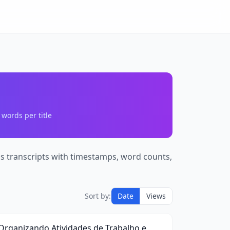
words per title
ss transcripts with timestamps, word counts,
rganizando
Sort by:
Date
Views
tividades
12:58
de
rabalho
Organizando Atividades de Trabalho e