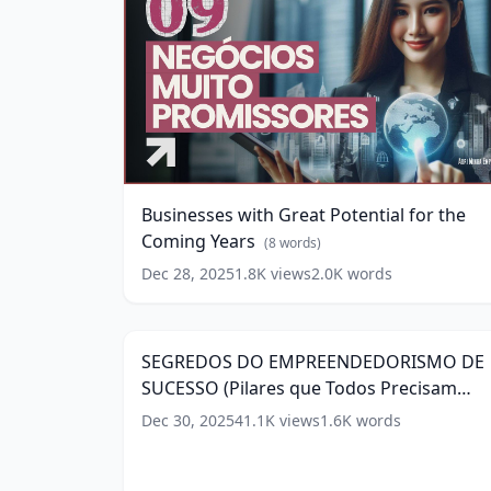
Businesses
with
Great
Potential
Businesses with Great Potential for the
for
Coming Years
the
(
8
words)
Coming
Dec 28, 2025
1.8K
views
2.0K
words
SEGREDOS
Years
(
8
DO
10:3
words)
EMPREENDEDORISMO
DE
SEGREDOS DO EMPREENDEDORISMO DE
SUCESSO
SUCESSO (Pilares que Todos Precisam
(Pilares
que
Conhecer)
(
10
words)
Dec 30, 2025
41.1K
views
1.6K
words
Todos
Precisam
Conhecer)