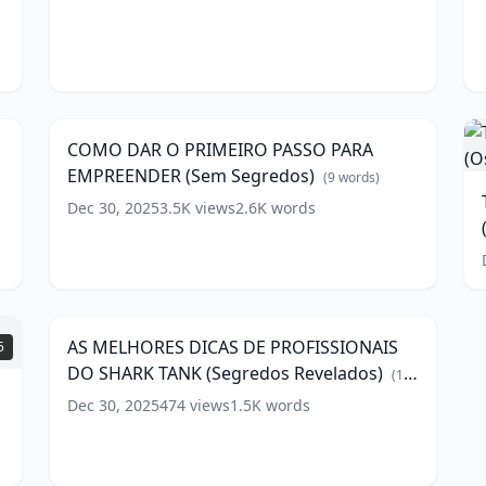
e
words)
Verdade)
a
D
P
(
9
p
words)
COMO
w
DAR
2
14:55
I
O
T
(
PRIMEIRO
COMO DAR O PRIMEIRO PASSO PARA
T
PASSO
D
EMPREENDER (Sem Segredos)
PARA
(
9
words)
EMPREENDER
Dec 30, 2025
3.5K
views
2.6K
words
w
(Sem
(
Segredos)
P
AS
(
9
e
words)
MELHORES
M
8:38
DICAS
U
DE
AS MELHORES DICAS DE PROFISSIONAIS
5
PROFISSIONAIS
w
DO SHARK TANK (Segredos Revelados)
DO
(
10
SHARK
words)
Dec 30, 2025
474
views
1.5K
words
TANK
(Segredos
Revelados)
(
10