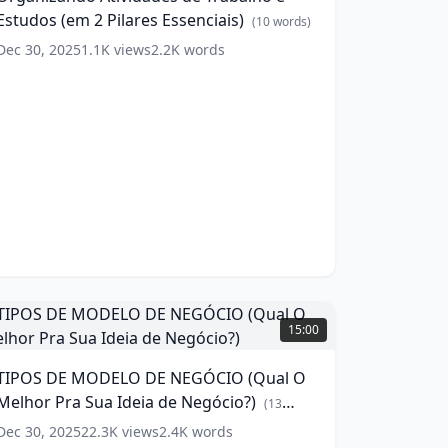
Estudos (em 2 Pilares Essenciais)
studos
(
10
words)
em
Dec 30, 2025
1.1K
views
2.2K
words
ilares
ssenciais)
(
10
ords)
IPOS
DE
15:00
MODELO
DE
TIPOS DE MODELO DE NEGÓCIO (Qual O
NEGÓCIO
Melhor Pra Sua Ideia de Negócio?)
Qual
(
13
O
words)
Dec 30, 2025
22.3K
views
2.4K
words
elhor