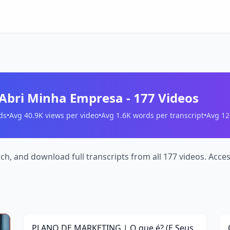
 Abri Minha Empresa
-
177
Videos
ds
•
Avg
40.9K
views per video
•
Avg
1.6K
words per transcript
•
Avg
12
ch, and download full transcripts from all 177 videos. Acce
PLANO
O
DE
A
8:16
MARKETING
|
T
PLANO DE MARKETING | O que é? (E Seus