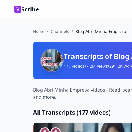
Scribe
Home
/
Channels
/
Blog Abri Minha Empresa
Transcripts of
Blog
177
videos
•
7.2M
views
•
291.2K
wor
Blog Abri Minha Empresa videos - Read, sear
and more.
All Transcripts (
177
videos)