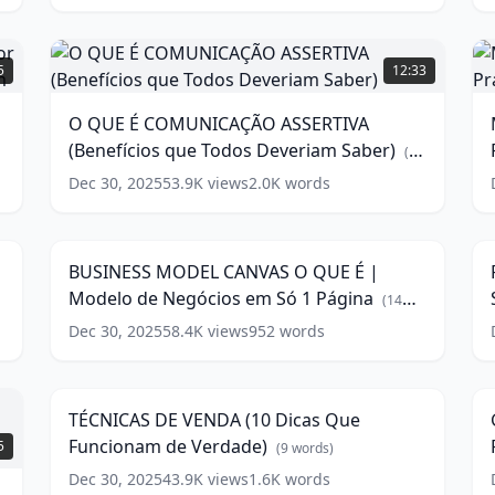
os
P
Dias)
S
O
(
12
I
QUE
5
12:33
words)
É
|
N
COMUNICAÇÃO
O QUE É COMUNICAÇÃO ASSERTIVA
ASSERTIVA
(Benefícios que Todos Deveriam Saber)
(Benefícios
w
É
(
10
que
e
words)
Dec 30, 2025
53.9K
views
2.0K
words
BUSINESS
F
Todos
E
MODEL
Deveriam
6
5:08
CANVAS
C
Saber)
P
O
(
10
w
BUSINESS MODEL CANVAS O QUE É |
QUE
F
words)
Modelo de Negócios em Só 1 Página
É
(
14
|
words)
Dec 30, 2025
58.4K
views
952
words
TÉCNICAS
G
Modelo
J
DE
de
S
9:31
VENDA
A
Negócios
e
(10
em
TÉCNICAS DE VENDA (10 Dicas Que
Dicas
F
Só
S
Funcionam de Verdade)
5
Que
A
(
9
words)
1
(
Funcionam
|
Página
E
Dec 30, 2025
(
14
43.9K
views
1.6K
words
de
P