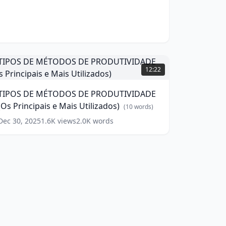
icas)
asso
(
16
ara
ords)
PRODUTIVIDADE
NCRÍVEL
IPOS
Getting
DE
hing
12:22
MÉTODOS
one)
DE
(
16
TIPOS DE MÉTODOS DE PRODUTIVIDADE
PRODUTIVIDADE
ords)
(Os Principais e Mais Utilizados)
Os
(
10
words)
rincipais
Dec 30, 2025
1.6K
views
2.0K
words
ais
tilizados)
(
10
ords)