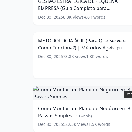
GESTÃO ESTRATÉGICA DE PEQUENA
EMPRESA
EMPRESA (Guia Completo para
(Guia
Completo
Empreendedores e Profissionais
Dec 30, 2025
8.3K
views
4.0K
words
METODOLOGIA
para
Iniciantes)
(
12
words)
ÁGIL
Empreendedores
11:0
(Para
e
Que
Profissionais
METODOLOGIA ÁGIL (Para Que Serve e
Serve
Iniciantes)
Como Funciona?) | Métodos Ágeis
e
(
11
(
12
Como
words)
words)
Dec 30, 2025
73.8K
views
1.8K
words
Funciona?)
|
Métodos
Ágeis
(
11
words)
Como
Montar
7:5
um
Plano
Como Montar um Plano de Negócio em 8
de
Passos Simples
Negócio
(
10
words)
em
Dec 30, 2025
582.5K
views
1.5K
words
8