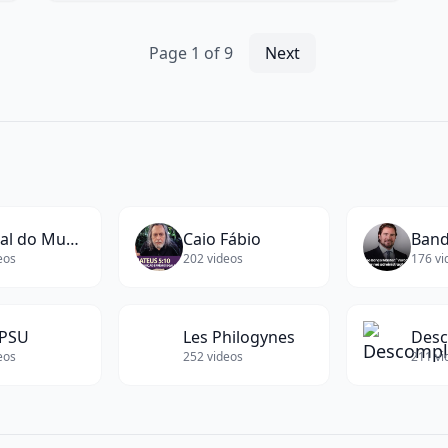
words)
Page
1
of
9
Next
Manual do Mundo
Caio Fábio
Band
eos
202
videos
176
vi
PSU
Les Philogynes
Desc
eos
252
videos
211
vi