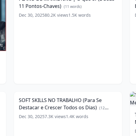
O
e
11 Pontos-Chaves)
que
E
(
11
words)
é?
(
Dec 30, 2025
80.2K
views
1.5K
words
(E
2
Seus
P
11
E
Pontos-
Chaves)
w
(
11
words)
SOFT
SKILLS
2
8:53
NO
T
TRABALHO
SOFT SKILLS NO TRABALHO (Para Se
(Para
Destacar e Crescer Todos os Dias)
Se
(
12
Destacar
words)
Dec 30, 2025
7.3K
views
1.4K
words
e
(
Crescer
Todos
M