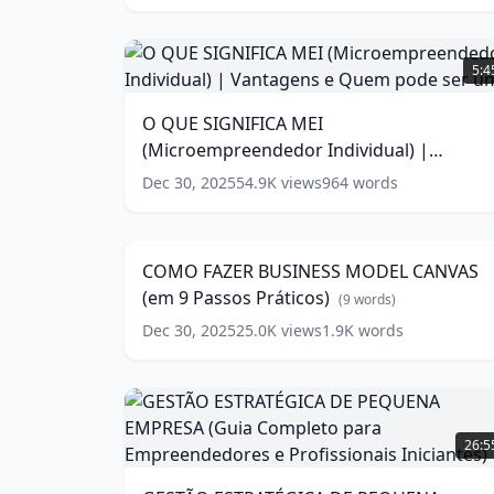
(
10
words)
O
QUE
5:4
SIGNIFICA
MEI
O QUE SIGNIFICA MEI
(Microempreendedor
(Microempreendedor Individual) |
Individual)
|
Vantagens e Quem pode ser um
(
13
words)
Dec 30, 2025
54.9K
views
964
words
COMO
Vantagens
FAZER
e
11:2
BUSINESS
Quem
MODEL
pode
COMO FAZER BUSINESS MODEL CANVAS
CANVAS
ser
(em 9 Passos Práticos)
(em
(
9
words)
um
(
13
9
words)
Dec 30, 2025
25.0K
views
1.9K
words
Passos
Práticos)
(
9
words)
GESTÃO
ESTRATÉGICA
26:5
DE
PEQUENA