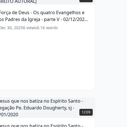
Deus
Força de Deus - Os quatro Evangelhos e
Os
os Padres da Igreja - parte V - 02/12/2024
uatro
vangelhos
[DIREITO AUTORAL]
(
19
words)
Dec 30, 2025
6
views
6.1K
words
s
adres
da
greja
arte
2/12/2024
DIREITO
AUTORAL]
(
19
esus
ords)
que
12:09
os
atiza
Jesus que nos batiza no Espírito Santo -