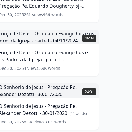
no
Pregação Pe. Eduardo Dougherty, sj -
spírito
anto
16/01/2020
(
15
words)
Dec 30, 2025
261
views
966
words
regação
e.
orça
duardo
de
46:04
ougherty,
Deus
j
Força de Deus - Os quatro Evangelhos e
Os
os Padres da Igreja - parte I -
6/01/2020
uatro
(
15
ords)
vangelhos
04/11/2024
(
17
words)
Dec 30, 2025
4
views
5.9K
words
s
adres
O
da
enhorio
24:01
greja
de
esus
O Senhorio de Jesus - Pregação Pe.
arte
Alexander Dezotti - 30/01/2020
regação
(
11
words)
e.
Dec 30, 2025
8.3K
views
3.0K
words
4/11/2024
lexander
(
17
ords)
ezotti