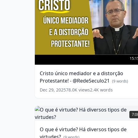
Cristo
único
15:1
mediador
e
Cristo único mediador e a distorção
a
Protestante! - @RedeSeculo21
distorção
(
9
words)
Protestante!
Dec 29, 2025
78.0K
views
2.4K
words
-
@RedeSeculo21
(
9
words)
O
que
7:0
é
virtude?
O que é virtude? Há diversos tipos de
Há
virtudes?
diversos
(
9
words)