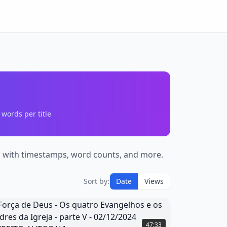
words per title
ts with timestamps, word counts, and more.
Sort by:
Date
Views
orça
de
47:33