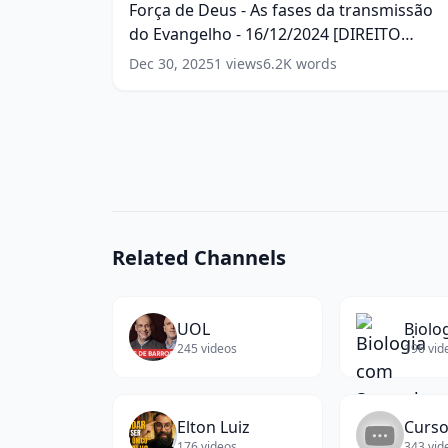
Força de Deus - As fases da transmissão
-
As
do Evangelho - 16/12/2024 [DIREITO
02/07/2017
fases
-
da
AUTORAL]
(
14
words)
Dec 30, 2025
1
views
6.2K
words
B1
transmissão
(
17
words)
do
Evangelho
-
16/12/2024
[DIREITO
AUTORAL]
(
14
words)
Related Channels
UOL
245
videos
196
vid
Elton Luiz
176
videos
343
vid