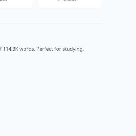
of
114.3K
words. Perfect for studying,