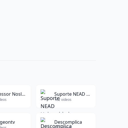
Professor Noslen
Suporte NEAD Universidade Nilton Lins
deos
182
videos
geontv
Descomplica
deos
211
videos