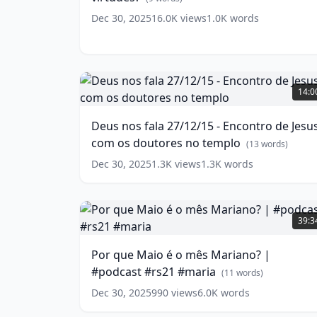
tipos
Dec 30, 2025
16.0K
views
1.0K
words
de
virtudes?
(
9
words)
Deus
nos
14:0
fala
27/12/15
Deus nos fala 27/12/15 - Encontro de Jesu
-
com os doutores no templo
Encontro
(
13
words)
de
Dec 30, 2025
1.3K
views
1.3K
words
Jesus
com
os
Por
doutores
que
39:3
no
Maio
templo
é
(
13
Por que Maio é o mês Mariano? |
words)
o
#podcast #rs21 #maria
mês
(
11
words)
Mariano?
Dec 30, 2025
990
views
6.0K
words
|
#podcast