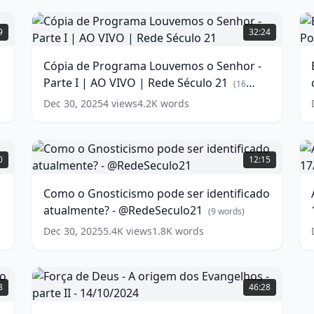
-
words)
Cópia
E
3
de
P
9
32:24
Programa
w
L
Louvemos
-
Cópia de Programa Louvemos o Senhor -
o
I
Parte I | AO VIVO | Rede Século 21
Senhor
e
(
16
-
E
words)
Dec 30, 2025
4
views
4.2K
words
Parte
I
P
|
-
Como
AO
A
o
P
0
12:15
VIVO
J
Gnosticismo
D
|
pode
w
-
Como o Gnosticismo pode ser identificado
Rede
ser
G
atualmente? - @RedeSeculo21
Século
identificado
4
(
9
words)
21
atualmente?
(
16
2
Dec 30, 2025
5.4K
views
1.8K
words
words)
-
-
@RedeSeculo21
1
(
9
-
words)
Força
1
de
8
46:28
Deus
w
-