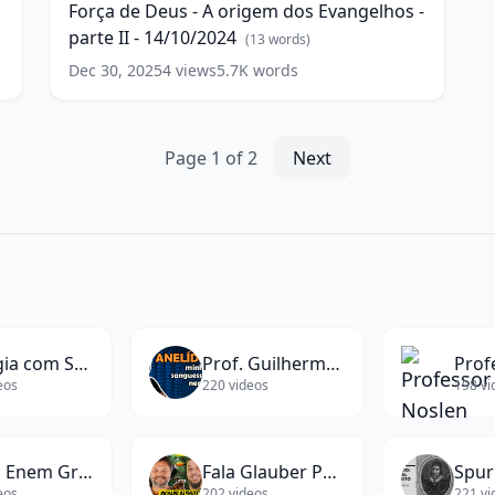
Força de Deus - A origem dos Evangelhos -
A
parte II - 14/10/2024
origem
(
13
words)
dos
Dec 30, 2025
4
views
5.7K
words
Evangelhos
-
parte
II
Page
1
of
2
Next
-
14/10/2024
(
13
words)
Biologia com Samuel Cunha
Prof. Guilherme Goulart - Biologia
eos
220
videos
198
vi
Curso Enem Gratuito
Fala Glauber Podcast
Spur
eos
202
videos
221
vi