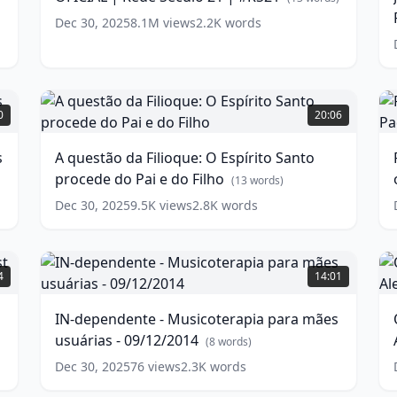
OFICIAL
E
Dec 30, 2025
8.1M
views
2.2K
words
|
S
Rede
-
Século
P
21
P
A
F
|
E
questão
0
20:06
#RS21
(
13
D
da
words)
s
Filioque:
-
s
A questão da Filioque: O Espírito Santo
-
O
procede do Pai e do Filho
1
Espírito
q
(
13
words)
Santo
w
E
Dec 30, 2025
9.5K
views
2.8K
words
procede
e
do
o
Pai
P
IN-
e
dependente
S
4
14:01
do
I
-
Filho
-
Musicoterapia
(
13
J
IN-dependente - Musicoterapia para mães
p
words)
para
-
usuárias - 09/12/2014
I
mães
P
(
8
words)
-
usuárias
P
Dec 30, 2025
76
views
2.3K
words
0
-
A
09/12/2014
w
D
(
8