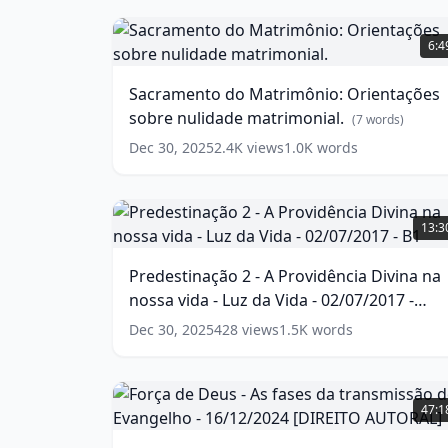
#rs21
Sacramento
#maria
do
(
11
6:4
words)
Matrimônio:
Orientações
Sacramento do Matrimônio: Orientações
sobre
sobre nulidade matrimonial.
nulidade
(
7
words)
matrimonial.
Dec 30, 2025
2.4K
views
1.0K
words
(
7
words)
Predestinação
2
13:3
-
A
Predestinação 2 - A Providência Divina na
Providência
nossa vida - Luz da Vida - 02/07/2017 -
Divina
na
B1
(
17
words)
Dec 30, 2025
428
views
1.5K
words
nossa
vida
-
Força
Luz
de
47:1
da
Deus
Vida
-