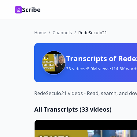
Scribe
Home
/
Channels
/
RedeSeculo21
Transcripts of
Rede
33
videos
•
8.9M
views
•
114.3K
word
RedeSeculo21 videos - Read, search, and dow
All Transcripts (
33
videos)