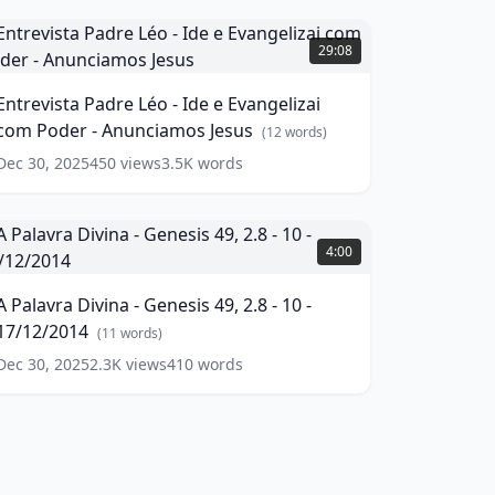
ntrevista
0/01/2020
adre
(
11
29:08
ords)
éo
Entrevista Padre Léo - Ide e Evangelizai
de
com Poder - Anunciamos Jesus
(
12
words)
vangelizai
Dec 30, 2025
450
views
3.5K
words
com
oder
A
nunciamos
alavra
4:00
esus
ivina
(
12
ords)
A Palavra Divina - Genesis 49, 2.8 - 10 -
enesis
17/12/2014
9,
(
11
words)
.8
Dec 30, 2025
2.3K
views
410
words
0
7/12/2014
(
11
ords)