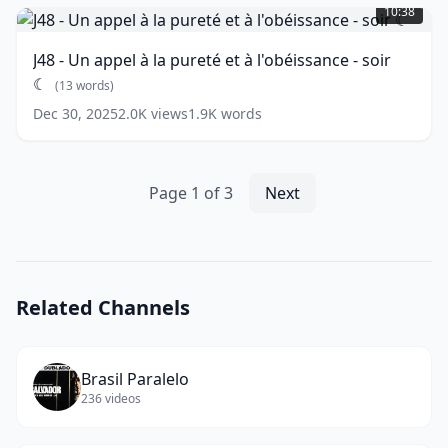
-
matin
10:38
Un
☼
(
10
appel
words)
J48 - Un appel à la pureté et à l'obéissance - soir
à
☾
la
(
13
words)
pureté
Dec 30, 2025
2.0K
views
1.9K
words
et
à
l'obéissance
-
Page
1
of
3
Next
soir
☾
(
13
words)
Related Channels
Brasil Paralelo
236
videos