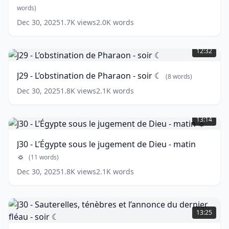
plaies
words)
d’Égypte
Dec 30, 2025
1.7K
views
2.0K
words
-
J29
matin
-
☼
(
10
12:32
L’obstination
words)
de
J29 - L’obstination de Pharaon - soir ☾
(
8
words)
Pharaon
-
Dec 30, 2025
1.8K
views
2.1K
words
soir
J30
☾
(
8
-
13:14
words)
L’Égypte
sous
J30 - L’Égypte sous le jugement de Dieu - matin
le
☼
jugement
(
11
words)
de
Dec 30, 2025
1.8K
views
2.1K
words
Dieu
-
matin
J30
☼
-
(
11
13:25
words)
Sauterelles,