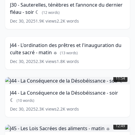
ténèbres
J30 - Sauterelles, ténèbres et l’annonce du dernier
et
fléau - soir ☾
l’annonce
(
12
words)
du
Dec 30, 2025
1.9K
views
2.2K
words
J44
dernier
-
fléau
10:29
L'ordination
-
des
soir
J44 - L'ordination des prêtres et l'inauguration du
prêtres
☾
(
12
culte sacré - matin ☼
et
(
13
words)
words)
l'inauguration
Dec 30, 2025
2.3K
views
1.8K
words
du
J44
culte
-
sacré
11:54
La
-
Conséquence
matin
J44 - La Conséquence de la Désobéissance - soir
de
☼
(
13
☾
la
(
10
words)
words)
Désobéissance
Dec 30, 2025
2.3K
views
2.2K
words
-
J45
soir
-
☾
(
10
12:49
Les
words)