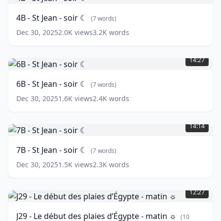
St
Jean
4B - St Jean - soir ☾
(
7
words)
-
soir
Dec 30, 2025
2.0K
views
3.2K
words
☾
(
7
6B
words)
-
14:27
St
Jean
6B - St Jean - soir ☾
(
7
words)
-
soir
Dec 30, 2025
1.6K
views
2.4K
words
☾
(
7
7B
words)
-
14:14
St
Jean
7B - St Jean - soir ☾
(
7
words)
-
soir
Dec 30, 2025
1.5K
views
2.3K
words
☾
(
7
J29
words)
-
12:27
Le
début
J29 - Le début des plaies d’Égypte - matin ☼
(
10
des