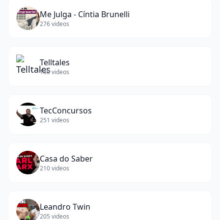
Me Julga - Cíntia Brunelli
276
videos
Telltales
180
videos
TecConcursos
251
videos
Casa do Saber
210
videos
Leandro Twin
205
videos