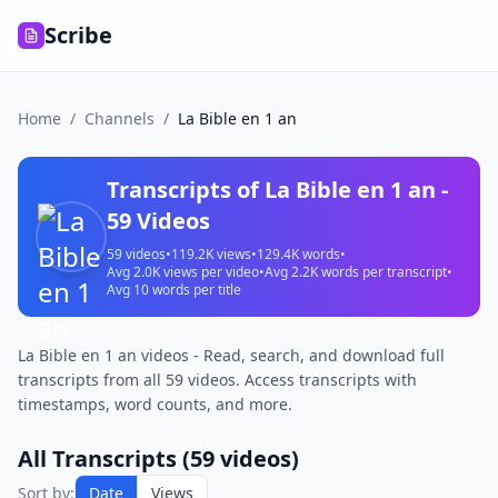
Scribe
Home
/
Channels
/
La Bible en 1 an
Transcripts of
La Bible en 1 an
-
59
Videos
59
videos
•
119.2K
views
•
129.4K
words
•
Avg
2.0K
views per video
•
Avg
2.2K
words per transcript
•
Avg
10
words per title
La Bible en 1 an videos - Read, search, and download full
transcripts from all 59 videos. Access transcripts with
timestamps, word counts, and more.
All Transcripts (
59
videos)
Sort by:
Date
Views