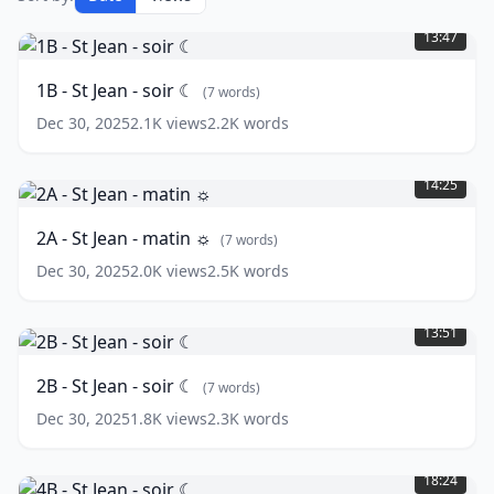
1B
-
13:47
St
Jean
1B - St Jean - soir ☾
(
7
words)
-
soir
Dec 30, 2025
2.1K
views
2.2K
words
☾
(
7
2A
words)
-
14:25
St
Jean
2A - St Jean - matin ☼
(
7
words)
-
matin
Dec 30, 2025
2.0K
views
2.5K
words
☼
(
7
2B
words)
-
13:51
St
Jean
2B - St Jean - soir ☾
(
7
words)
-
soir
Dec 30, 2025
1.8K
views
2.3K
words
☾
(
7
4B
words)
-
18:24