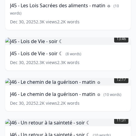
Lois
J45 - Les Lois Sacrées des aliments - matin ☼
(
10
Sacrées
des
words)
aliments
Dec 30, 2025
2.3K
views
2.2K
words
-
J45
matin
-
☼
(
10
13:46
Lois
words)
de
J45 - Lois de Vie - soir ☾
(
8
words)
Vie
-
Dec 30, 2025
2.3K
views
2.3K
words
soir
J46
☾
(
8
-
12:17
words)
Le
chemin
J46 - Le chemin de la guérison - matin ☼
(
10
words)
de
la
Dec 30, 2025
2.2K
views
2.2K
words
guérison
J46
-
-
matin
11:31
Un
☼
(
10
retour
words)
J46 - Un retour à la sainteté - soir ☾
(
10
words)