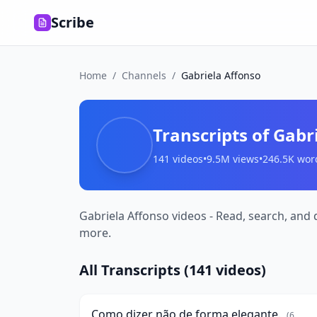
Scribe
Home
/
Channels
/
Gabriela Affonso
Transcripts of
Gabr
141
videos
•
9.5M
views
•
246.5K
wor
Gabriela Affonso videos - Read, search, and 
more.
Como
All Transcripts (
141
videos)
dizer
14:0
não
de
Como dizer não de forma elegante.
(
6