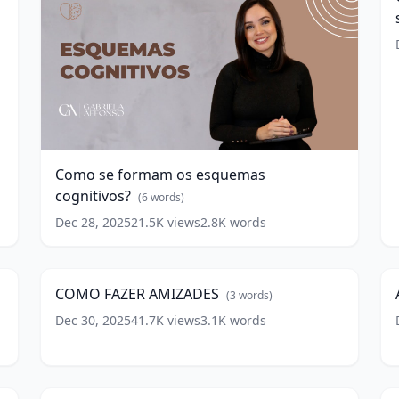
a
s
e
Como
t
se
formam
w
os
Como se formam os esquemas
esquemas
cognitivos?
cognitivos?
(
6
words)
(
6
Dec 28, 2025
21.5K
views
2.8K
words
COMO
A
words)
FAZER
-
1
18:10
AMIZADES
P
(
3
1
words)
COMO FAZER AMIZADES
(
3
words)
w
Dec 30, 2025
41.7K
views
3.1K
words
6
M
formas
n
5
10:52
práticas
r