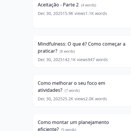
2
(
4
Aceitação - Parte 2
(
4
words)
words)
Dec 30, 2025
15.9K
views
1.1K
words
Mindfulness:
O
6:2
que
é?
Mindfulness: O que é? Como começar a
Como
praticar?
começar
(
8
words)
a
Dec 30, 2025
142.1K
views
947
words
Como
praticar?
melhorar
13:0
(
8
o
words)
seu
Como melhorar o seu foco em
foco
atividades?
em
(
7
words)
atividades?
Dec 30, 2025
25.2K
views
2.0K
words
Como
(
7
montar
14:4
words)
um
planejamento
Como montar um planejamento
eficiente?
eficiente?
(
5
words)
(
5