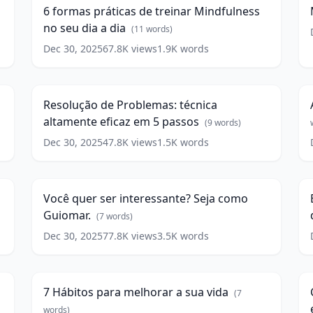
de
w
6 formas práticas de treinar Mindfulness
treinar
no seu dia a dia
Mindfulness
(
11
words)
no
Dec 30, 2025
67.8K
views
1.9K
words
Resolução
A
seu
de
e
dia
8
9:45
Problemas:
I
a
técnica
E
dia
(
11
Resolução de Problemas: técnica
altamente
w
words)
altamente eficaz em 5 passos
eficaz
(
9
words)
em
Dec 30, 2025
47.8K
views
1.5K
words
Você
E
5
quer
passos
3
20:56
(
9
ser
a
words)
interessante?
a
Você quer ser interessante? Seja como
Seja
s
Guiomar.
como
d
(
7
words)
Guiomar.
w
Dec 30, 2025
77.8K
views
3.5K
words
7
(
7
Hábitos
s
4
9:23
words)
para
m
melhorar
D
7 Hábitos para melhorar a sua vida
(
7
a
a
sua
e
words)