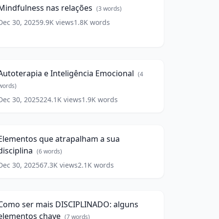
ords)
Mindfulness nas relações
(
3
words)
Dec 30, 2025
9.9K
views
1.8K
words
utoterapia
10:57
nteligência
mocional
(
4
Autoterapia e Inteligência Emocional
(
4
ords)
words)
Dec 30, 2025
224.1K
views
1.9K
words
lementos
que
12:35
trapalham
Elementos que atrapalham a sua
ua
disciplina
isciplina
(
6
words)
(
6
ords)
Dec 30, 2025
67.3K
views
2.1K
words
Como
er
8:38
ais
ISCIPLINADO:
Como ser mais DISCIPLINADO: alguns
lguns
elementos chave
lementos
(
7
words)