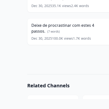
words)
Dec 30, 2025
35.1K
views
2.4K
words
Deixe
de
9:3
procrastinar
com
Deixe de procrastinar com estes 4
estes
passos.
4
(
7
words)
passos.
Dec 30, 2025
100.0K
views
1.7K
words
(
7
words)
Related Channels
Faculdade Estratego
175
videos
212
vid