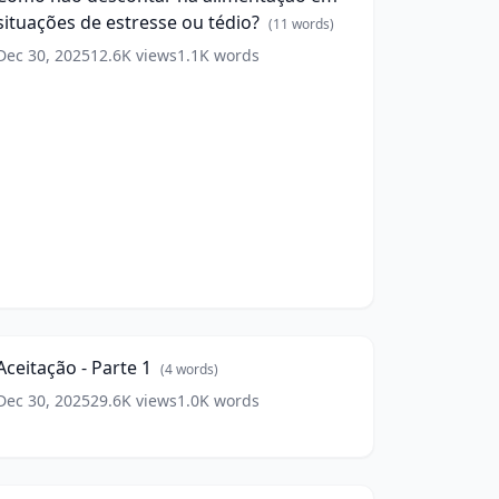
limentação
situações de estresse ou tédio?
em
(
11
words)
ituações
Dec 30, 2025
12.6K
views
1.1K
words
de
stresse
ou
édio?
(
11
ords)
ceitação
6:19
arte
(
4
Aceitação - Parte 1
(
4
words)
ords)
Dec 30, 2025
29.6K
views
1.0K
words
indfulness
as
9:22
elações
(
3