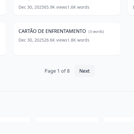
vida
c
(
7
Dec 30, 2025
65.9K
views
1.6K
words
CARTÃO
words)
w
DE
2
10:13
ENFRENTAMENTO
(
3
words)
CARTÃO DE ENFRENTAMENTO
(
3
words)
Dec 30, 2025
26.6K
views
1.8K
words
Page
1
of
8
Next
Centro de Mediadores
Investidor Sardinha l Raul Sena
eos
213
videos
198
vi