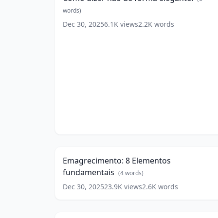
forma
elegante.
words)
(
6
Dec 30, 2025
6.1K
views
2.2K
words
words)
Emagrecimento:
8
14:4
Elementos
fundamentais
(
4
Emagrecimento: 8 Elementos
words)
fundamentais
(
4
words)
Dec 30, 2025
23.9K
views
2.6K
words
Aceitação
-
6:2
Parte