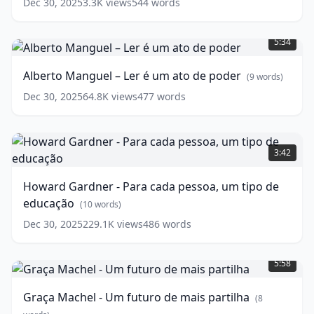
words)
Dec 30, 2025
3.3K
views
544
words
Alberto
Manguel
5:34
–
Ler
Alberto Manguel – Ler é um ato de poder
(
9
words)
é
um
Dec 30, 2025
64.8K
views
477
words
ato
de
Howard
poder
(
9
Gardner
words)
3:42
-
Para
Howard Gardner - Para cada pessoa, um tipo de
cada
educação
pessoa,
(
10
words)
um
Dec 30, 2025
229.1K
views
486
words
tipo
Graça
de
Machel
educação
(
10
5:58
-
words)
Um
Graça Machel - Um futuro de mais partilha
(
8
futuro