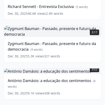
Entrevista
Richard Sennett - Entrevista Exclusiva
(
5
words)
Exclusiva
(
5
words)
Dec 30, 2025
46.6K
views
2.9K
words
Zygmunt
Bauman
3:17
-
Passado,
Zygmunt Bauman - Passado, presente e futuro da
presente
democracia
e
(
9
words)
futuro
Dec 30, 2025
5.3K
views
321
words
da
António
democracia
(
9
Damásio:
words)
3:22
a
educação
António Damásio: a educação dos sentimentos
(
6
dos
sentimentos
words)
(
6
words)
Dec 30, 2025
9.1K
views
438
words
Daniel
Kahneman: