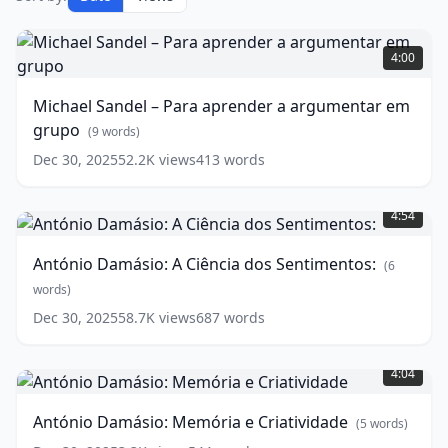
Michael
Sandel
4:00
–
Para
Michael Sandel – Para aprender a argumentar em
aprender
grupo
a
(
9
words)
argumentar
Dec 30, 2025
52.2K
views
413
words
em
António
grupo
(
9
Damásio:
words)
4:54
A
Ciência
António Damásio: A Ciência dos Sentimentos:
(
6
dos
Sentimentos:
words)
(
6
Dec 30, 2025
58.7K
views
687
words
words)
António
Damásio:
4:04
Memória
e
António Damásio: Memória e Criatividade
(
5
words)
Criatividade
(
5