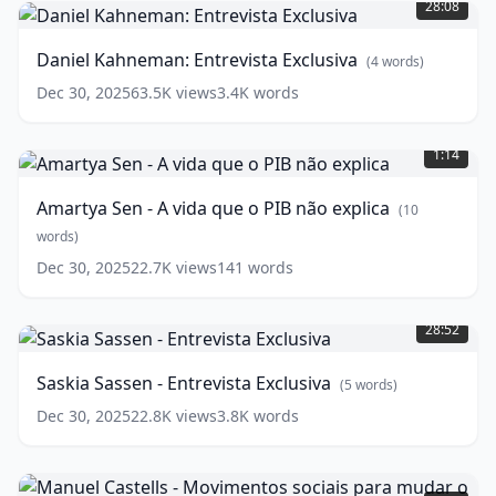
28:08
Entrevista
Exclusiva
(
4
Daniel Kahneman: Entrevista Exclusiva
(
4
words)
words)
Dec 30, 2025
63.5K
views
3.4K
words
Amartya
Sen
1:14
-
A
Amartya Sen - A vida que o PIB não explica
(
10
vida
que
words)
o
Dec 30, 2025
22.7K
views
141
words
PIB
Saskia
não
Sassen
explica
(
10
28:52
-
words)
Entrevista
Saskia Sassen - Entrevista Exclusiva
(
5
words)
Exclusiva
(
5
words)
Dec 30, 2025
22.8K
views
3.8K
words
Manuel