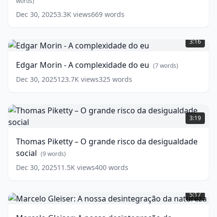
de
words)
mais
Dec 30, 2025
3.3K
views
669
words
partilha
(
8
Edgar
words)
Morin
3:16
-
A
Edgar Morin - A complexidade do eu
(
7
words)
complexidade
do
Dec 30, 2025
123.7K
views
325
words
eu
(
7
words)
Thomas
Piketty
3:19
–
O
Thomas Piketty – O grande risco da desigualdade
grande
social
risco
(
9
words)
da
Dec 30, 2025
11.5K
views
400
words
desigualdade
Marcelo
social
(
9
Gleiser:
words)
5:17
A
nossa