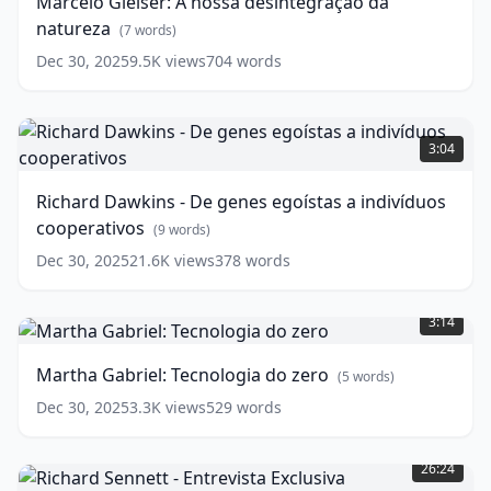
Marcelo Gleiser: A nossa desintegração da
desintegração
natureza
da
(
7
words)
natureza
(
7
Dec 30, 2025
9.5K
views
704
words
words)
Richard
Dawkins
3:04
-
De
Richard Dawkins - De genes egoístas a indivíduos
genes
cooperativos
egoístas
(
9
words)
a
Dec 30, 2025
21.6K
views
378
words
indivíduos
Martha
cooperativos
(
9
Gabriel:
words)
3:14
Tecnologia
do
Martha Gabriel: Tecnologia do zero
(
5
words)
zero
(
5
words)
Dec 30, 2025
3.3K
views
529
words
Richard
Sennett
26:24
-