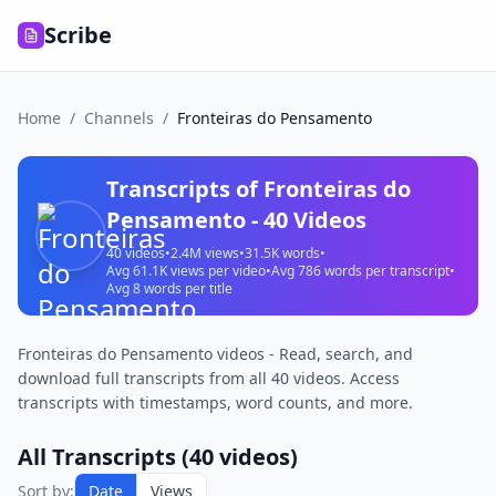
Scribe
Home
/
Channels
/
Fronteiras do Pensamento
Transcripts of
Fronteiras do
Pensamento
-
40
Videos
40
videos
•
2.4M
views
•
31.5K
words
•
Avg
61.1K
views per video
•
Avg
786
words per transcript
•
Avg
8
words per title
Fronteiras do Pensamento videos - Read, search, and
download full transcripts from all 40 videos. Access
transcripts with timestamps, word counts, and more.
All Transcripts (
40
videos)
Sort by:
Date
Views