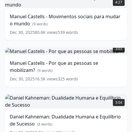
Castells
4:27
-
Movimentos
Manuel Castells - Movimentos sociais para mudar
sociais
o mundo
para
(
9
words)
mudar
Dec 30, 2025
80.8K
views
539
words
o
Manuel
mundo
(
9
Castells
words)
3:03
-
Por
Manuel Castells - Por que as pessoas se
que
mobilizam?
as
(
9
words)
pessoas
Dec 30, 2025
16.5K
views
325
words
se
mobilizam?
Daniel
(
9
words)
Kahneman:
3:04
Dualidade
Humana
Daniel Kahneman: Dualidade Humana e Equilíbrio
e
de Sucesso
Equilíbrio
(
8
words)
de