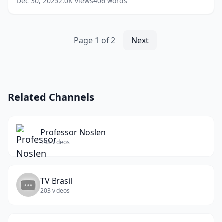
Dec 30, 2025
2.0K
views
406
words
Sucesso
(
8
words)
Page
1
of
2
Next
Related Channels
Professor Noslen
198
videos
TV Brasil
203
videos