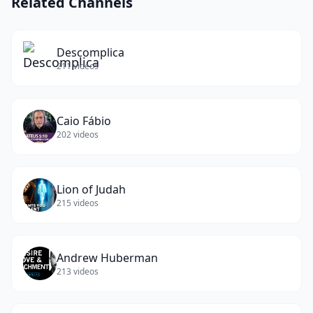
Related Channels
Descomplica
211
videos
Caio Fábio
202
videos
Lion of Judah
215
videos
Andrew Huberman
213
videos