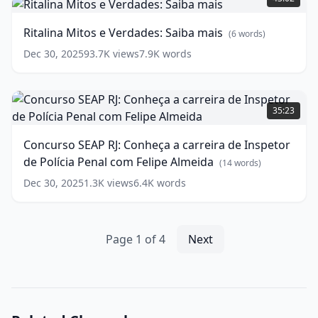
e
1°
Verdades:
lugar
Ritalina Mitos e Verdades: Saiba mais
(
6
words)
Saiba
para
mais
Perito
(
6
Dec 30, 2025
93.7K
views
7.9K
words
-
words)
Área
Concurso
6
(
17
SEAP
words)
35:23
RJ:
Conheça
Concurso SEAP RJ: Conheça a carreira de Inspetor
a
de Polícia Penal com Felipe Almeida
carreira
(
14
words)
de
Dec 30, 2025
1.3K
views
6.4K
words
Inspetor
de
Polícia
Penal
Page
1
of
4
Next
com
Felipe
Almeida
(
14
words)