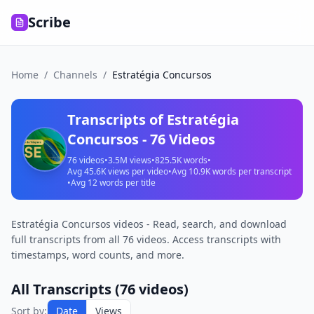
Scribe
Home
/
Channels
/
Estratégia Concursos
Transcripts of
Estratégia
Concursos
-
76
Videos
76
videos
•
3.5M
views
•
825.5K
words
•
Avg
45.6K
views per video
•
Avg
10.9K
words per transcript
•
Avg
12
words per title
Estratégia Concursos videos - Read, search, and download
full transcripts from all 76 videos. Access transcripts with
timestamps, word counts, and more.
All Transcripts (
76
videos)
Sort by:
Date
Views