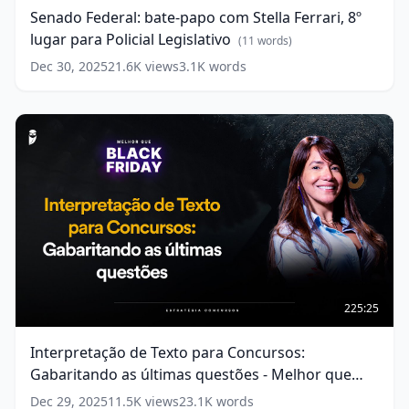
words)
papo
Senado Federal: bate-papo com Stella Ferrari, 8º
com
lugar para Policial Legislativo
Stella
(
11
words)
Ferrari,
Dec 30, 2025
21.6K
views
3.1K
words
8º
lugar
para
Policial
Legislativo
(
11
words)
Interpretação
de
225:25
Texto
para
Interpretação de Texto para Concursos:
Concursos:
Gabaritando as últimas questões - Melhor que
Gabaritando
as
Black Friday
(
14
words)
Dec 29, 2025
11.5K
views
23.1K
words