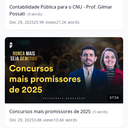
o
Contabilidade Pública para o CNU - Prof. Gilmar
CNU
Possati
-
(
9
words)
Prof.
Dec 29, 2025
25.9K
views
27.2K
words
Gilmar
Possati
(
9
words)
Concursos
mais
67:54
promissores
de
Concursos mais promissores de 2025
(
5
words)
2025
(
5
words)
Dec 29, 2025
3.8K
views
10.6K
words