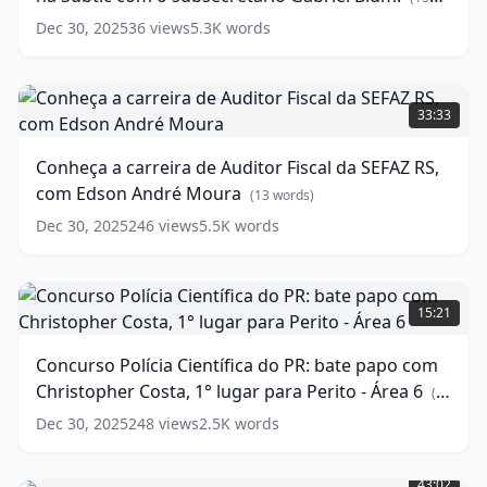
de
words)
Dec 30, 2025
36
views
5.3K
words
auditor
na
Subtic
Conheça
com
a
33:33
o
carreira
subsecretário
de
Conheça a carreira de Auditor Fiscal da SEFAZ RS,
Gabriel
Auditor
com Edson André Moura
Blum!
Fiscal
(
13
words)
da
(
15
Dec 30, 2025
246
views
5.5K
words
words)
SEFAZ
RS,
com
Concurso
Edson
Polícia
15:21
André
Científica
Moura
do
(
13
Concurso Polícia Científica do PR: bate papo com
words)
PR:
Christopher Costa, 1° lugar para Perito - Área 6
bate
(
17
papo
words)
Dec 30, 2025
248
views
2.5K
words
com
Ritalina
Christopher
Mitos
Costa,
43:02