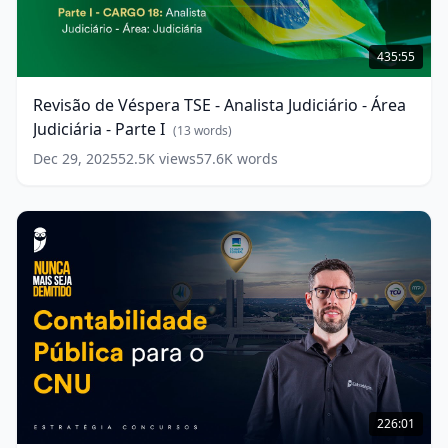
Revisão
de
435:55
Véspera
TSE
Revisão de Véspera TSE - Analista Judiciário - Área
-
Judiciária - Parte I
Analista
(
13
words)
Judiciário
Dec 29, 2025
52.5K
views
57.6K
words
-
Área
Judiciária
-
Parte
I
(
13
words)
Contabilidade
Pública
226:01
para