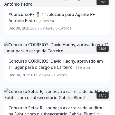
🥇
35:29
de
1º
Investigador.
colocado
#ConcursoPF 🥇 1º colocado para Agente PF -
para
(
13
Antônio Pedro
words)
Agente
(
10
words)
PF
Dec 30, 2025
308.7K
views
6.6K
words
-
Antônio
Pedro
Concurso
(
10
words)
CORREIOS:
25:03
David
Haony,
Concurso CORREIOS: David Haony, aprovado em
aprovado
1° lugar para o cargo de Carteiro
em
(
13
words)
1°
Dec 30, 2025
1.1K
views
4.2K
words
lugar
para
o
Concurso
cargo
Sefaz
29:15
de
RJ:
Carteiro
conheça
(
13
Concurso Sefaz RJ: conheça a carreira de auditor
words)
a
na Subtic com o subsecretário Gabriel Blum!
carreira
(
15