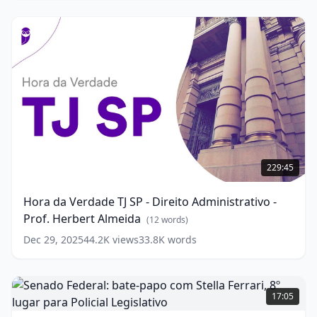
Hora
da
229:45
Verdade
TJ
Hora da Verdade TJ SP - Direito Administrativo -
SP
Prof. Herbert Almeida
-
(
12
words)
Direito
Dec 29, 2025
44.2K
views
33.8K
words
Administrativo
-
Prof.
Senado
Herbert
Federal:
17:05
Almeida
bate-
(
12