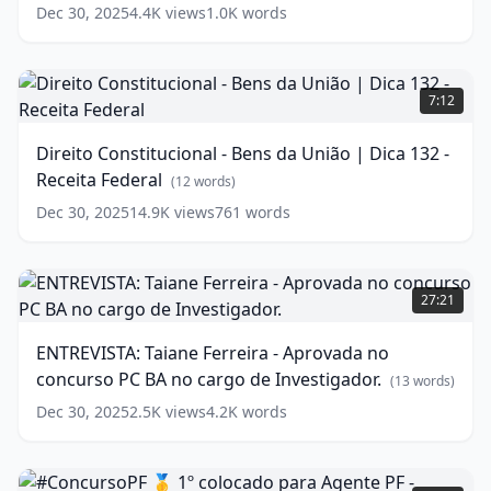
-
words)
Dec 30, 2025
4.4K
views
1.0K
words
Dica
20
-
Direito
Herbert
Constitucional
7:12
Almeida
-
-
Bens
Direito Constitucional - Bens da União | Dica 132 -
100
da
Receita Federal
Dicas
União
(
12
words)
PCERJ
|
(
16
Dec 30, 2025
14.9K
views
761
words
words)
Dica
132
-
ENTREVISTA:
Receita
Taiane
27:21
Federal
Ferreira
(
12
words)
-
ENTREVISTA: Taiane Ferreira - Aprovada no
Aprovada
concurso PC BA no cargo de Investigador.
no
(
13
words)
concurso
Dec 30, 2025
2.5K
views
4.2K
words
PC
BA
no
#ConcursoPF
cargo