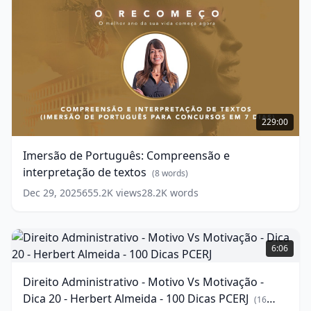
Black
Friday
(
13
words)
Imersão
de
229:00
Português:
Compreensão
Imersão de Português: Compreensão e
e
interpretação de textos
interpretação
(
8
words)
de
Dec 29, 2025
655.2K
views
28.2K
words
textos
(
8
words)
Direito
Administrativo
6:06
-
Motivo
Direito Administrativo - Motivo Vs Motivação -
Vs
Dica 20 - Herbert Almeida - 100 Dicas PCERJ
Motivação
(
16