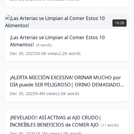
y
GASES
RÁPIDAMENTE
¡Las
(
10
words)
Arterias
16:28
se
Limpian
¡Las Arterias se Limpian al Comer Estos 10
al
Alimentos!
Comer
(
9
words)
Estos
Dec 30, 2025
30.6K
views
2.2K
words
¡ALERTA
10
MICCIÓN
Alimentos!
16:06
EXCESIVA!
(
9
ORINAR
words)
¡ALERTA MICCIÓN EXCESIVA! ORINAR MUCHO por
MUCHO
DÍA puede SER PELIGROSO| ORINO DEMASIADO y
por
DÍA
MUY FRECUENTE
(
15
words)
Dec 30, 2025
9.4M
views
2.6K
words
¡REVELADO!:
puede
ASÍ
SER
12:10
ACTIVAS
PELIGROSO|
al
ORINO
¡REVELADO!: ASÍ ACTIVAS al AJO CRUDO|
AJO
DEMASIADO
INCREÍBLES BENEFICIOS de COMER AJO
CRUDO|
(
11
words)
y
INCREÍBLES
MUY
Dec 30, 2025
18.2M
views
2.0K
words