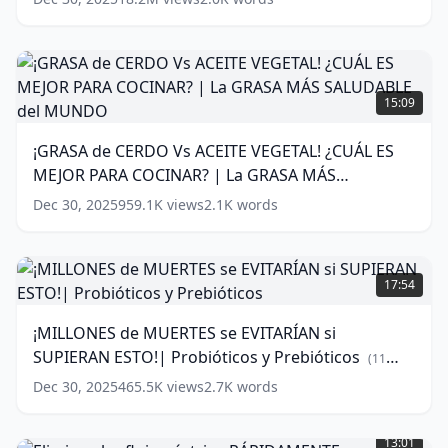
BENEFICIOS
FRECUENTE
(
15
de
words)
COMER
AJO
(
11
¡GRASA
words)
de
15:09
CERDO
Vs
¡GRASA de CERDO Vs ACEITE VEGETAL! ¿CUÁL ES
ACEITE
MEJOR PARA COCINAR? | La GRASA MÁS
VEGETAL!
¿CUÁL
SALUDABLE del MUNDO
(
18
words)
Dec 30, 2025
959.1K
views
2.1K
words
ES
MEJOR
PARA
¡MILLONES
COCINAR?
de
17:54
|
MUERTES
La
se
¡MILLONES de MUERTES se EVITARÍAN si
GRASA
EVITARÍAN
SUPIERAN ESTO!| Probióticos y Prebióticos
MÁS
si
(
11
SALUDABLE
SUPIERAN
words)
Dec 30, 2025
465.5K
views
2.7K
words
del
ESTO!|
MUNDO
Elimina
Probióticos
(
18
el
words)
y
13:01