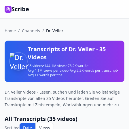
Scribe
Home
/
Channels
/
Dr. Veller
Transcripts of
Dr. Veller
-
35
Videos
35
videos
•
144.1M
views
•
78.2K
words
•
Avg
4.1M
views per video
•
Avg
2.2K
words per transcript
•
Avg
11
words per title
Dr. Veller Videos - Lesen, suchen und laden Sie vollständige
Transkripte von allen 35 Videos herunter. Greifen Sie auf
Transkripte mit Zeitstempeln, Wortzählungen und mehr zu.
All Transcripts (
35
videos)
Sort by:
Date
Views