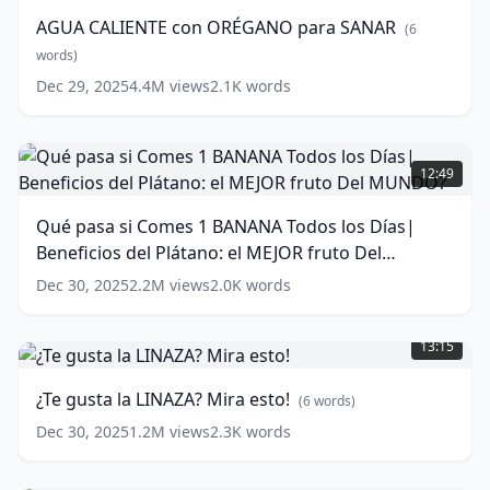
ORÉGANO
AGUA CALIENTE con ORÉGANO para SANAR
(
6
para
SANAR
words)
(
6
words)
Dec 29, 2025
4.4M
views
2.1K
words
Qué
pasa
12:49
si
Comes
Qué pasa si Comes 1 BANANA Todos los Días|
1
Beneficios del Plátano: el MEJOR fruto Del
BANANA
Todos
MUNDO?
(
17
words)
Dec 30, 2025
2.2M
views
2.0K
words
los
¿Te
Días|
gusta
Beneficios
13:15
la
del
LINAZA?
Plátano:
¿Te gusta la LINAZA? Mira esto!
(
6
words)
Mira
el
esto!
MEJOR
Dec 30, 2025
1.2M
views
2.3K
words
fruto
(
6
Del
words)