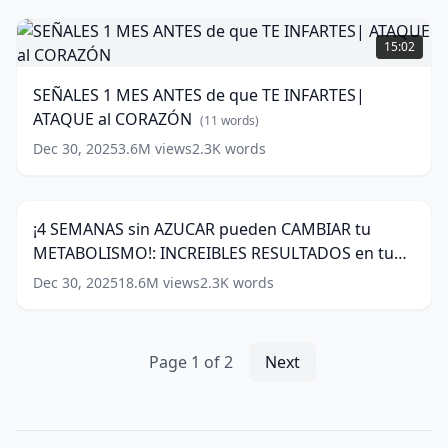
LADO
SEÑALES
PARA
1
15:02
DORMIR
MES
(
12
words)
ANTES
SEÑALES 1 MES ANTES de que TE INFARTES|
de
ATAQUE al CORAZÓN
que
(
11
words)
TE
Dec 30, 2025
3.6M
views
2.3K
words
¡4
INFARTES|
SEMANAS
ATAQUE
12:58
sin
al
AZUCAR
CORAZÓN
(
11
¡4 SEMANAS sin AZUCAR pueden CAMBIAR tu
pueden
words)
METABOLISMO!: INCREIBLES RESULTADOS en tu
CAMBIAR
tu
SALUD
(
13
words)
Dec 30, 2025
18.6M
views
2.3K
words
METABOLISMO!:
INCREIBLES
RESULTADOS
en
Page
1
of
2
Next
tu
SALUD
(
13
words)