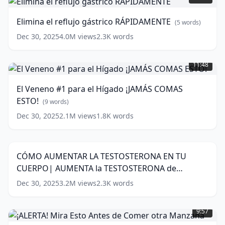
reflujo
Prebióticos
(
11
gástrico
words)
Elimina el reflujo gástrico RÁPIDAMENTE
(
5
words)
RÁPIDAMENTE
(
5
words)
Dec 30, 2025
4.0M
views
2.3K
words
El
Veneno
11:48
#1
para
El Veneno #1 para el Hígado ¡JAMÁS COMAS
el
ESTO!
Hígado
(
9
words)
¡JAMÁS
Dec 30, 2025
2.1M
views
1.8K
words
CÓMO
COMAS
AUMENTAR
ESTO!
14:20
LA
(
9
TESTOSTERONA
words)
CÓMO AUMENTAR LA TESTOSTERONA EN TU
EN
CUERPO| AUMENTA la TESTOSTERONA de
TU
CUERPO|
MANERA NATURAL
(
13
words)
Dec 30, 2025
3.2M
views
2.3K
words
AUMENTA
¡ALERTA!
la
Mira
TESTOSTERONA
9:57
Esto
de