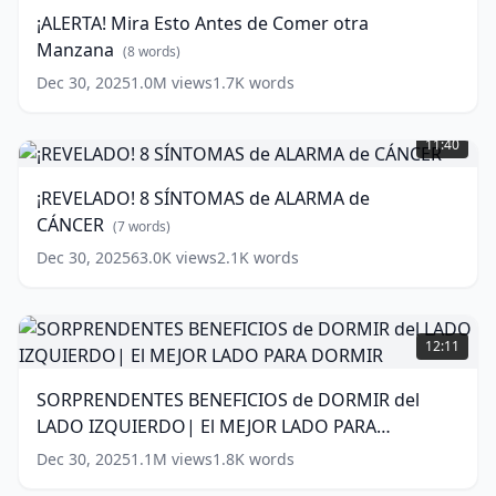
Antes
MANERA
¡ALERTA! Mira Esto Antes de Comer otra
de
NATURAL
(
13
Manzana
Comer
(
8
words)
words)
otra
Dec 30, 2025
1.0M
views
1.7K
words
Manzana
(
8
¡REVELADO!
words)
8
11:40
SÍNTOMAS
de
¡REVELADO! 8 SÍNTOMAS de ALARMA de
ALARMA
CÁNCER
de
(
7
words)
CÁNCER
(
7
Dec 30, 2025
63.0K
views
2.1K
words
words)
SORPRENDENTES
BENEFICIOS
12:11
de
DORMIR
SORPRENDENTES BENEFICIOS de DORMIR del
del
LADO IZQUIERDO| El MEJOR LADO PARA
LADO
IZQUIERDO|
DORMIR
(
12
words)
Dec 30, 2025
1.1M
views
1.8K
words
El
MEJOR