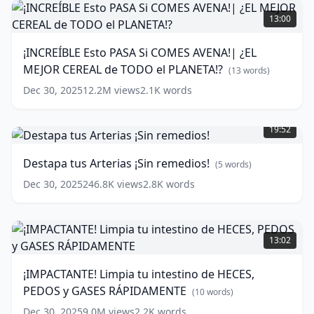
¡INCREÍBLE
MUNDO?
Esto
(
17
13:00
PASA
words)
Si
¡INCREÍBLE Esto PASA Si COMES AVENA!| ¿EL
COMES
MEJOR CEREAL de TODO el PLANETA!?
AVENA!|
(
13
words)
¿EL
Dec 30, 2025
12.2M
views
2.1K
words
MEJOR
Destapa
CEREAL
tus
de
19:52
Arterias
TODO
¡Sin
el
Destapa tus Arterias ¡Sin remedios!
(
5
words)
remedios!
PLANETA!?
(
5
Dec 30, 2025
(
13
246.8K
views
2.8K
words
words)
words)
¡IMPACTANTE!
Limpia
13:02
tu
intestino
¡IMPACTANTE! Limpia tu intestino de HECES,
de
PEDOS y GASES RÁPIDAMENTE
HECES,
(
10
words)
PEDOS
Dec 30, 2025
9.0M
views
2.2K
words