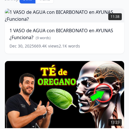
1
VASO
11:38
de
AGUA
1 VASO de AGUA con BICARBONATO en AYUNAS
con
¿Funciona?
BICARBONATO
(
9
words)
en
Dec 30, 2025
669.4K
views
2.1K
words
AYUNAS
¿Funciona?
(
9
words)
AGUA
CALIENTE
13:23
con