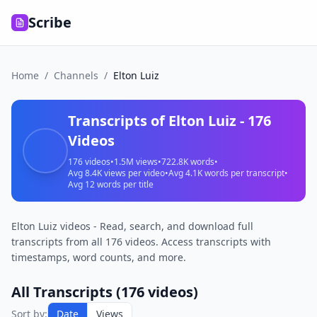
Scribe
Home
/
Channels
/
Elton Luiz
Transcripts of
Elton Luiz
-
176
Videos
176
videos
•
1.5M
views
•
722.8K
words
•
Avg
8.4K
views per video
•
Avg
4.1K
words per transcript
•
Avg
12
words per title
Elton Luiz videos - Read, search, and download full
transcripts from all 176 videos. Access transcripts with
timestamps, word counts, and more.
All Transcripts (
176
videos)
Como
Sort by:
Date
Views