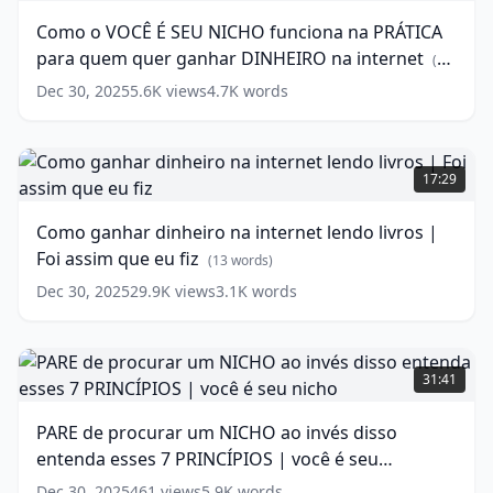
É
Como o VOCÊ É SEU NICHO funciona na PRÁTICA
SEU
para quem quer ganhar DINHEIRO na internet
NICHO
(
16
funciona
words)
Dec 30, 2025
5.6K
views
4.7K
words
na
PRÁTICA
para
Como
quem
ganhar
17:29
quer
dinheiro
ganhar
na
Como ganhar dinheiro na internet lendo livros |
DINHEIRO
internet
Foi assim que eu fiz
na
lendo
(
13
words)
internet
livros
(
16
Dec 30, 2025
29.9K
views
3.1K
words
words)
|
Foi
assim
PARE
que
de
31:41
eu
procurar
fiz
um
(
13
PARE de procurar um NICHO ao invés disso
words)
NICHO
entenda esses 7 PRINCÍPIOS | você é seu
ao
invés
nicho
(
17
words)
Dec 30, 2025
461
views
5.9K
words