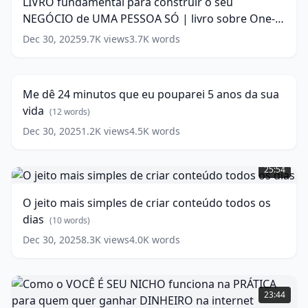
LIVRO fundamental para construir o seu
o
words)
NEGÓCIO de UMA PESSOA SÓ | livro sobre One-
seu
NEGÓCIO
person Business
(
16
words)
Dec 30, 2025
9.7K
views
3.7K
words
Me
de
dê
UMA
24:18
24
PESSOA
minutos
SÓ
Me dê 24 minutos que eu pouparei 5 anos da sua
que
|
vida
eu
(
12
words)
livro
pouparei
sobre
Dec 30, 2025
1.2K
views
4.5K
words
5
One-
O
anos
person
jeito
da
25:54
Business
(
16
mais
sua
words)
simples
vida
(
12
O jeito mais simples de criar conteúdo todos os
de
words)
dias
criar
(
10
words)
conteúdo
Dec 30, 2025
8.3K
views
4.0K
words
todos
os
dias
Como
(
10
words)
o
23:44
VOCÊ