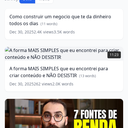
construir
22:47
um
negocio
Como construir um negocio que te da dinheiro
que
todos os dias
te
(
11
words)
da
Dec 30, 2025
2.4K
views
3.5K
words
dinheiro
todos
os
A
dias
forma
(
11
11:23
words)
MAIS
SIMPLES
A forma MAIS SIMPLES que eu encontrei para
que
criar conteúdo e NÃO DESISTIR
eu
(
13
words)
encontrei
Dec 30, 2025
262
views
2.0K
words
para
criar
conteúdo
e
NÃO
DESISTIR
(
13
words)