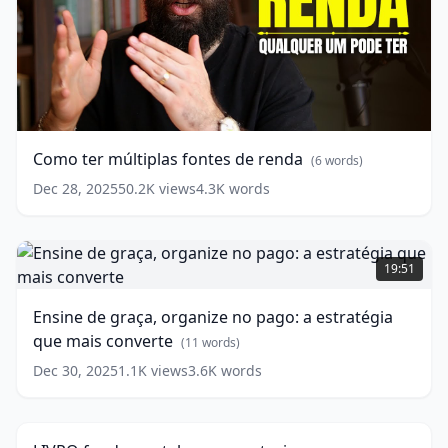
Como
ter
múltiplas
fontes
Como ter múltiplas fontes de renda
(
6
words)
de
renda
(
6
Dec 28, 2025
50.2K
views
4.3K
words
words)
Ensine
de
19:51
graça,
organize
Ensine de graça, organize no pago: a estratégia
no
que mais converte
pago:
(
11
words)
a
Dec 30, 2025
1.1K
views
3.6K
words
LIVRO
estratégia
fundamental
que
20:51
para
mais
construir
converte
(
11