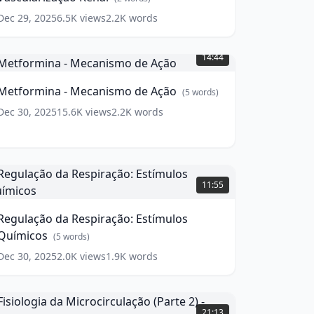
Dec 29, 2025
6.5K
views
2.2K
words
etformina
14:44
Mecanismo
de
Metformina - Mecanismo de Ação
(
5
words)
ção
(
5
ords)
Dec 30, 2025
15.6K
views
2.2K
words
egulação
da
11:55
espiração:
stímulos
Regulação da Respiração: Estímulos
uímicos
(
5
Químicos
(
5
words)
ords)
Dec 30, 2025
2.0K
views
1.9K
words
isiologia
da
21:13