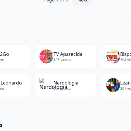
h2Go
TV Aparecida
eos
195
videos
304
vi
 Leonardo
Nerdologia
Lean
eos
257
videos
207
vi
s