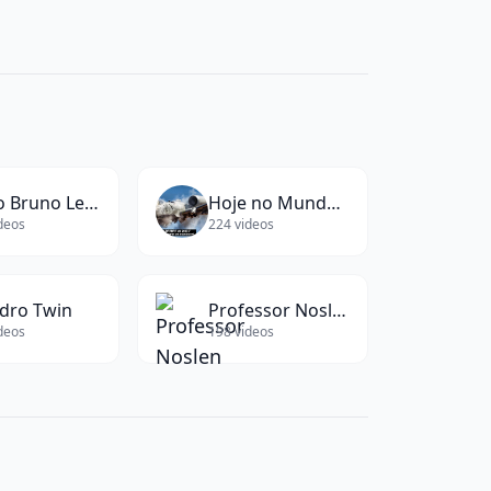
Bispo Bruno Leonardo
Hoje no Mundo Militar
deos
224
videos
dro Twin
Professor Noslen
deos
198
videos