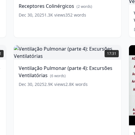
(
Receptores Colinérgicos
(
2
words)
1
Dec 30, 2025
1.3K
views
352
words
M
V
w
Ventilação
Pulmonar
2
17:31
(parte
4):
e
Ventilação Pulmonar (parte 4): Excursões
Excursões
Ventilatórias
Ventilatórias
(
6
words)
(
6
words)
Dec 30, 2025
2.9K
views
2.8K
words
V
R
w