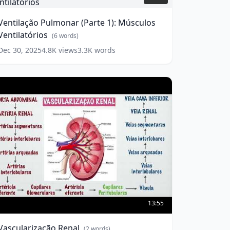
Parte
):
Ventilação Pulmonar (Parte 1): Músculos
úsculos
Ventilatórios
entilatórios
(
6
words)
(
6
ords)
Dec 30, 2025
4.8K
views
3.3K
words
ascularização
enal
(
2
13:55
ords)
Vascularização Renal
(
2
words)