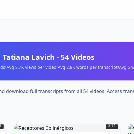
 Tatiana Lavich
-
54
Videos
ds
•
Avg
8.7K
views per video
•
Avg
2.8K
words per transcript
•
Avg
5
w
and download full transcripts from all 54 videos. Access tr
Receptores
Colinérgicos
(
2
V
3
2:14
words)
P