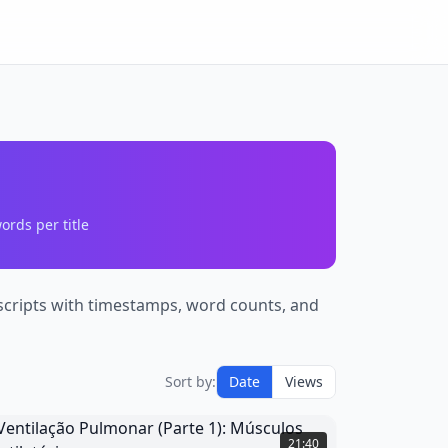
ords per title
anscripts with timestamps, word counts, and
Sort by:
Date
Views
entilação
ulmonar
21:40