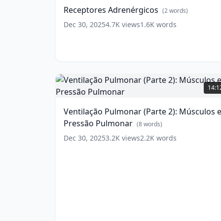
Receptores Adrenérgicos
(
2
words)
Dec 30, 2025
4.7K
views
1.6K
words
Ventilação
Pulmonar
14:1
(Parte
2):
Ventilação Pulmonar (Parte 2): Músculos 
Músculos
Pressão Pulmonar
e
(
8
words)
Pressão
Dec 30, 2025
3.2K
views
2.2K
words
Pulmonar
(
8
words)