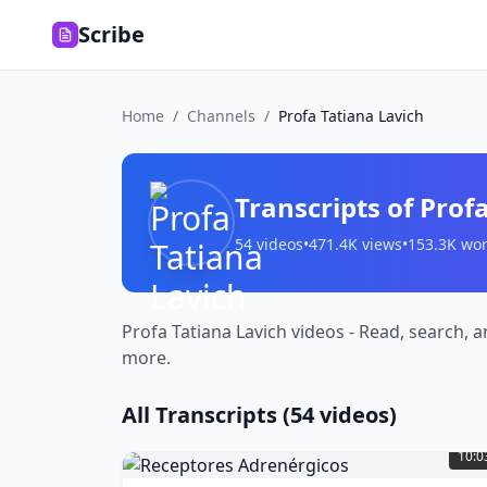
Scribe
Home
/
Channels
/
Profa Tatiana Lavich
Transcripts of
Profa
54
videos
•
471.4K
views
•
153.3K
wor
Profa Tatiana Lavich videos - Read, search, 
more.
All Transcripts (
54
videos)
Receptores
Adrenérgicos
(
2
10:0
words)