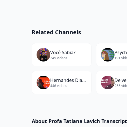
Related Channels
Você Sabia?
Psyc
249
videos
191
vid
Hernandes Dias Lopes
Deive
446
videos
255
vid
About
Profa Tatiana Lavich
Transcript