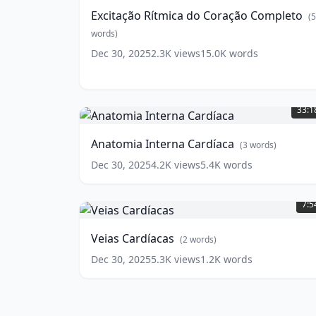
Coração
Excitação Rítmica do Coração Completo
(
5
Completo
(
5
words)
words)
Dec 30, 2025
2.3K
views
15.0K
words
Anatomia
Interna
33:1
Cardíaca
(
3
words)
Anatomia Interna Cardíaca
(
3
words)
Dec 30, 2025
4.2K
views
5.4K
words
Veias
Cardíacas
(
2
7:5
words)
Veias Cardíacas
(
2
words)
Dec 30, 2025
5.3K
views
1.2K
words