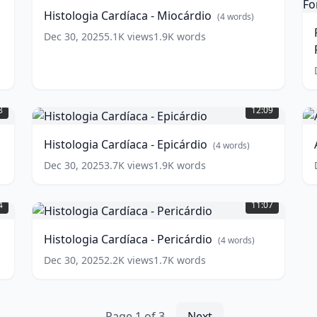
Miocárdio
(
4
M
Histologia Cardíaca - Miocárdio
(
4
words)
words)
(
Dec 30, 2025
5.1K
views
1.9K
words
2
-
F
Histologia
A
S
Cardíaca
C
w
8
12:09
-
w
Epicárdio
(
4
Histologia Cardíaca - Epicárdio
(
4
words)
words)
Dec 30, 2025
3.7K
views
1.9K
words
Histologia
Cardíaca
4
11:07
-
Pericárdio
(
4
Histologia Cardíaca - Pericárdio
(
4
words)
words)
Dec 30, 2025
2.2K
views
1.7K
words
Page
1
of
3
Next