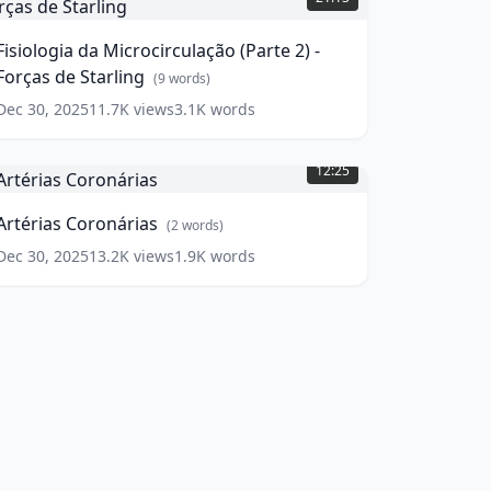
icrocirculação
Parte
Fisiologia da Microcirculação (Parte 2) -
)
Forças de Starling
(
9
words)
orças
Dec 30, 2025
11.7K
views
3.1K
words
de
rtérias
tarling
(
9
oronárias
(
2
ords)
12:25
ords)
Artérias Coronárias
(
2
words)
Dec 30, 2025
13.2K
views
1.9K
words