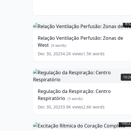
Relação
Ventilação
8:5
Perfusão:
Zonas
Relação Ventilação Perfusão: Zonas de
de
West
West
(
6
words)
(
6
words)
Dec 30, 2025
4.2K
views
1.5K
words
Regulação
da
16:2
Respiração:
Centro
Regulação da Respiração: Centro
Respiratório
(
5
Respiratório
(
5
words)
words)
Dec 30, 2025
3.9K
views
2.6K
words
Excitação
Rítmica
100:3
do