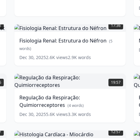
Fisiologia
M
Renal:
-
2
17:36
Estrutura
do
Fisiologia Renal: Estrutura do Néfron
(
5
Néfron
A
(
5
words)
words)
w
Dec 30, 2025
2.6K
views
2.9K
words
Regulação
R
da
6
19:57
Respiração:
R
Quimiorreceptores
E
(
4
Regulação da Respiração:
Q
words)
Quimiorreceptores
(
4
words)
w
Dec 30, 2025
5.6K
views
3.3K
words
Histologia
Cardíaca
F
7
12:57
-