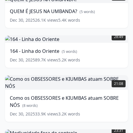
JESUS
NA
QUEM É JESUS NA UMBANDA?
(
5
words)
UMBANDA?
(
5
Dec 30, 2025
26.1K
views
5.4K
words
words)
164
-
28:49
Linha
do
164 - Linha do Oriente
(
5
words)
Oriente
(
5
words)
Dec 30, 2025
89.7K
views
5.2K
words
Como
os
21:08
OBSESSORES
e
Como os OBSESSORES e KIUMBAS atuam SOBRE
KIUMBAS
NÓS
atuam
(
8
words)
SOBRE
Dec 30, 2025
33.9K
views
3.2K
words
NÓS
(
8
Mediunidade
words)
fora
23:31