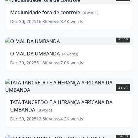
de
controle
(
4
Mediunidade fora de controle
(
4
words)
words)
Dec 30, 2025
16.3K
views
3.4K
words
O
MAL
40:36
DA
UMBANDA
(
4
O MAL DA UMBANDA
(
4
words)
words)
Dec 30, 2025
51.8K
views
7.0K
words
TATA
TANCREDO
29:04
E
A
TATA TANCREDO E A HERANÇA AFRICANA DA
HERANÇA
UMBANDA
AFRICANA
(
8
words)
DA
Dec 30, 2025
12.5K
views
4.3K
words
UMBANDA
(
8
ORIXÁ
words)
DE
34:08