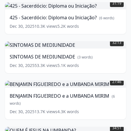
-
31:19
Sacerdócio:
Diploma
425 - Sacerdócio: Diploma ou Iniciação?
(
6
words)
ou
Iniciação?
Dec 30, 2025
10.3K
views
5.2K
words
(
6
SINTOMAS
words)
DE
32:13
MEDIUNIDADE
(
3
words)
SINTOMAS DE MEDIUNIDADE
(
3
words)
Dec 30, 2025
53.3K
views
5.1K
words
BENJAMIN
FIGUEIREDO
27:46
e
a
BENJAMIN FIGUEIREDO e a UMBANDA MIRIM
(
6
UMBANDA
MIRIM
words)
(
6
words)
Dec 30, 2025
13.7K
views
4.3K
words
QUEM
É
34:51