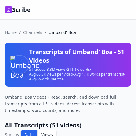
Scribe
Home
/
Channels
/
Umband' Boa
Transcripts of
Umband' Boa
-
51
Videos
51
videos
•
3.3M
views
•
211.1K
words
•
Avg
65.3K
views per video
•
Avg
4.1K
words per transcript
•
Avg
6
words per title
Umband' Boa videos - Read, search, and download full
transcripts from all 51 videos. Access transcripts with
timestamps, word counts, and more.
All Transcripts (
51
videos)
Sort by:
Date
Views