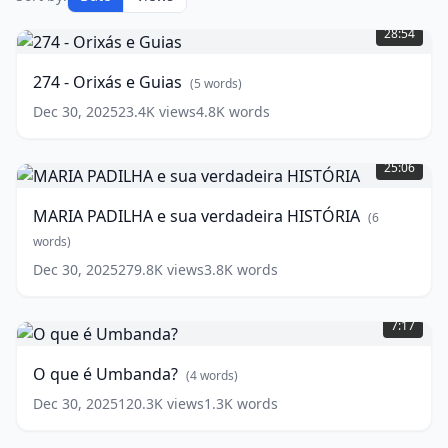
274
-
28:54
Orixás
e
274 - Orixás e Guias
(
5
words)
Guias
(
5
words)
Dec 30, 2025
23.4K
views
4.8K
words
MARIA
PADILHA
25:06
e
sua
MARIA PADILHA e sua verdadeira HISTÓRIA
(
6
verdadeira
HISTÓRIA
words)
(
6
words)
Dec 30, 2025
279.8K
views
3.8K
words
O
que
7:17
é
Umbanda?
O que é Umbanda?
(
4
words)
(
4
words)
Dec 30, 2025
120.3K
views
1.3K
words
425