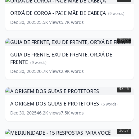
COROA
-
ORIXÁ DE COROA - PAI E MÃE DE CABEÇA
(
9
words)
PAI
E
Dec 30, 2025
25.5K
views
5.7K
words
MÃE
GUIA
DE
DE
CABEÇA
19:02
(
9
FRENTE,
words)
EXU
GUIA DE FRENTE, EXU DE FRENTE, ORIXÁ DE
DE
FRENTE
FRENTE,
(
9
words)
ORIXÁ
Dec 30, 2025
20.7K
views
2.9K
words
DE
A
FRENTE
(
9
ORIGEM
words)
43:26
DOS
GUIAS
A ORIGEM DOS GUIAS E PROTETORES
(
6
words)
E
PROTETORES
(
6
Dec 30, 2025
46.2K
views
7.5K
words
words)
MEDIUNIDADE
-
36:37
15