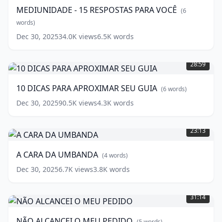
RESPOSTAS
MEDIUNIDADE - 15 RESPOSTAS PARA VOCÊ
(
6
PARA
VOCÊ
words)
(
6
words)
Dec 30, 2025
34.0K
views
6.5K
words
10
DICAS
28:59
PARA
APROXIMAR
10 DICAS PARA APROXIMAR SEU GUIA
(
6
words)
SEU
GUIA
(
6
Dec 30, 2025
90.5K
views
4.3K
words
words)
A
CARA
23:13
DA
UMBANDA
(
4
A CARA DA UMBANDA
(
4
words)
words)
Dec 30, 2025
6.7K
views
3.8K
words
NÃO
ALCANCEI
31:14
O
MEU
NÃO ALCANCEI O MEU PEDIDO
(
5
words)