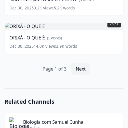
PEDIDO
(
5
words)
Dec 30, 2025
9.2K
views
5.2K
words
ORIXÁ
-
26:51
O
QUE
ORIXÁ - O QUE É
(
5
words)
É
(
5
words)
Dec 30, 2025
14.0K
views
3.9K
words
Page
1
of
3
Next
Related Channels
Biologia com Samuel Cunha
196
videos