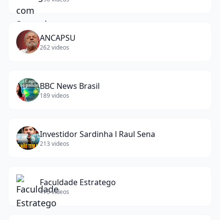
ANCAPSU
262
videos
BBC News Brasil
189
videos
Investidor Sardinha l Raul Sena
213
videos
Faculdade Estratego
175
videos