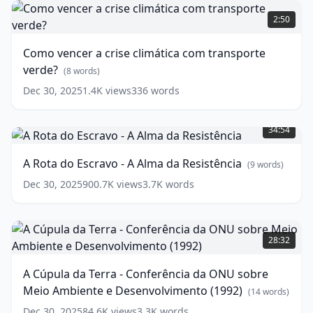
Como
explica
vencer
(
11
2:50
words)
a
crise
Como vencer a crise climática com transporte
climática
verde?
com
(
8
words)
transporte
Dec 30, 2025
1.4K
views
336
words
verde?
A
(
8
Rota
words)
34:54
do
Escravo
A Rota do Escravo - A Alma da Resistência
(
9
words)
-
A
Dec 30, 2025
900.7K
views
3.7K
words
Alma
da
A
Resistência
(
9
Cúpula
words)
28:32
da
Terra
A Cúpula da Terra - Conferência da ONU sobre
-
Meio Ambiente e Desenvolvimento (1992)
Conferência
(
14
words)
da
Dec 30, 2025
84.6K
views
3.3K
words