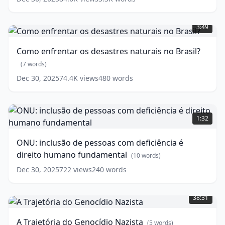
ONU
Como
sobre
enfrentar
Meio
3:49
os
Ambiente
desastres
e
Como enfrentar os desastres naturais no Brasil?
naturais
Desenvolvimento
no
(
7
words)
(1992)
Brasil?
(
14
Dec 30, 2025
74.4K
views
480
words
(
7
words)
words)
ONU:
inclusão
1:32
de
pessoas
ONU: inclusão de pessoas com deficiência é
com
direito humano fundamental
deficiência
(
10
words)
é
Dec 30, 2025
722
views
240
words
direito
A
humano
Trajetória
fundamental
(
10
38:31
do
words)
Genocídio
A Trajetória do Genocídio Nazista
(
5
words)
Nazista