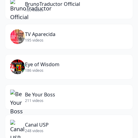
BrunoTraductor Official
180
videos
TV Aparecida
195
videos
Eye of Wisdom
186
videos
Be Your Boss
211
videos
Canal USP
248
videos