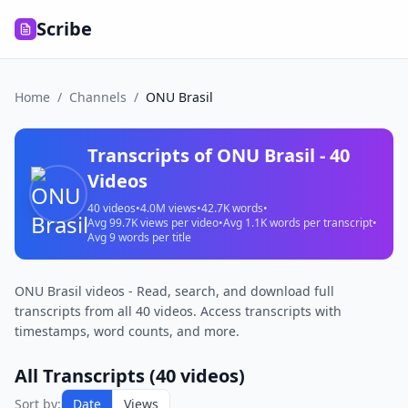
Scribe
Home
/
Channels
/
ONU Brasil
Transcripts of
ONU Brasil
-
40
Videos
40
videos
•
4.0M
views
•
42.7K
words
•
Avg
99.7K
views per video
•
Avg
1.1K
words per transcript
•
Avg
9
words per title
ONU Brasil videos - Read, search, and download full
transcripts from all 40 videos. Access transcripts with
timestamps, word counts, and more.
All Transcripts (
40
videos)
Sort by:
Date
Views