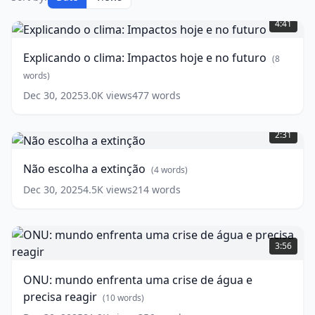
Explicando
o
4:41
clima:
Impactos
Explicando o clima: Impactos hoje e no futuro
(
8
hoje
e
words)
no
Dec 30, 2025
3.0K
views
477
words
futuro
(
8
Não
words)
escolha
2:31
a
extinção
(
4
Não escolha a extinção
(
4
words)
words)
Dec 30, 2025
4.5K
views
214
words
ONU:
mundo
3:56
enfrenta
uma
ONU: mundo enfrenta uma crise de água e
crise
precisa reagir
de
(
10
words)
água