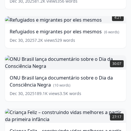
Dec 30, 2025
81.2K
views
356
words
e
Refugiados
precisa
e
reagir
(
10
4:21
migrantes
words)
por
Refugiados e migrantes por eles mesmos
(
6
words)
eles
mesmos
(
6
Dec 30, 2025
7.2K
views
529
words
words)
ONU
Brasil
30:07
lança
documentário
ONU Brasil lança documentário sobre o Dia da
sobre
Consciência Negra
o
(
10
words)
Dia
Dec 30, 2025
189.1K
views
3.5K
words
da
Consciência
Negra
Criança
(
10
words)
Feliz
27:17
–
construindo