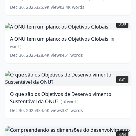
(
5
words)
Dec 30, 2025
325.9K
views
3.4K
words
A
ONU
3:00
tem
um
A ONU tem um plano: os Objetivos Globais
(
8
plano:
os
words)
Objetivos
Dec 30, 2025
428.4K
views
451
words
Globais
(
8
words)
O
que
3:31
são
os
O que são os Objetivos de Desenvolvimento
Objetivos
Sustentável da ONU?
de
(
10
words)
Desenvolvimento
Dec 30, 2025
334.6K
views
381
words
Sustentável
da
ONU?
Compreendendo
as
(
10
4:54