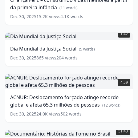
Criança Feliz – construindo vidas melhores a partir
vidas
da primeira infância
melhores
(
11
words)
a
Dec 30, 2025
15.2K
views
4.1K
words
partir
Dia
da
Mundial
primeira
1:42
da
infância
(
11
Justiça
words)
Dia Mundial da Justiça Social
(
5
words)
Social
(
5
words)
Dec 30, 2025
865
views
204
words
ACNUR:
Deslocamento
4:59
forçado
atinge
ACNUR: Deslocamento forçado atinge recorde
recorde
global e afeta 65,3 milhões de pessoas
global
(
12
words)
e
Dec 30, 2025
24.0K
views
502
words
afeta
Documentário:
65,3
Histórias
milhões
51:43
da
de