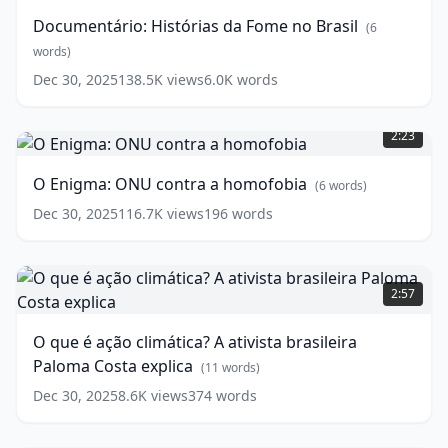
Fome
pessoas
(
12
Documentário: Histórias da Fome no Brasil
(
6
no
words)
Brasil
words)
(
6
words)
Dec 30, 2025
138.5K
views
6.0K
words
O
Enigma:
2:23
ONU
contra
O Enigma: ONU contra a homofobia
(
6
words)
a
homofobia
(
6
Dec 30, 2025
116.7K
views
196
words
words)
O
que
2:57
é
ação
O que é ação climática? A ativista brasileira
climática?
Paloma Costa explica
A
(
11
words)
ativista
Dec 30, 2025
8.6K
views
374
words
brasileira
Paloma
Costa