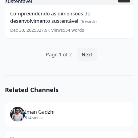
words)
dimensões
do
Compreendendo as dimensões do
desenvolvimento
desenvolvimento sustentável
sustentável
(
6
words)
(
6
words)
Dec 30, 2025
327.9K
views
554
words
Page
1
of
2
Next
Related Channels
Iman Gadzhi
514
videos