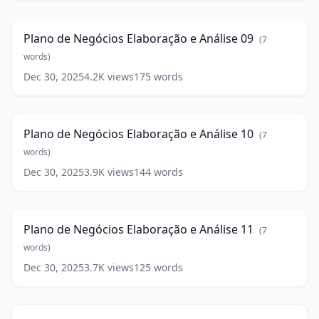
1:02
Negócios
Elaboração
Plano de Negócios Elaboração e Análise 09
(
7
e
Análise
words)
09
(
7
Dec 30, 2025
4.2K
views
175
words
Plano
words)
de
0:50
Negócios
Elaboração
Plano de Negócios Elaboração e Análise 10
(
7
e
Análise
words)
10
(
7
Dec 30, 2025
3.9K
views
144
words
Plano
words)
de
0:45
Negócios
Elaboração
Plano de Negócios Elaboração e Análise 11
(
7
e
Análise
words)
11
(
7
Dec 30, 2025
3.7K
views
125
words
Plano
words)
de
0:48
Negócios
Elaboração