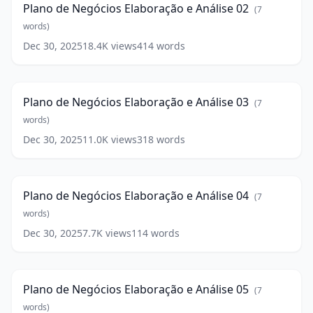
Plano de Negócios Elaboração e Análise 02
(
7
e
Análise
words)
02
(
7
Dec 30, 2025
18.4K
views
414
words
Plano
words)
de
2:49
Negócios
Elaboração
Plano de Negócios Elaboração e Análise 03
(
7
e
Análise
words)
03
(
7
Dec 30, 2025
11.0K
views
318
words
Plano
words)
de
0:36
Negócios
Elaboração
Plano de Negócios Elaboração e Análise 04
(
7
e
Análise
words)
04
(
7
Dec 30, 2025
7.7K
views
114
words
Plano
words)
de
1:45
Negócios
Elaboração
Plano de Negócios Elaboração e Análise 05
(
7
e
Análise
words)