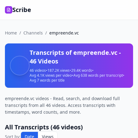
Scribe
Home
/
Channels
/
empreende.vc
Transcripts of
empreende.vc
-
46
Videos
46
videos
•
187.2K
views
•
29.4K
words
•
Avg
4.1K
views per video
•
Avg
638
words per transcript
•
Avg
7
words per title
empreende.vc videos - Read, search, and download full
transcripts from all 46 videos. Access transcripts with
timestamps, word counts, and more.
All Transcripts (
46
videos)
Empreendedorismo:
Sort by:
Date
Views