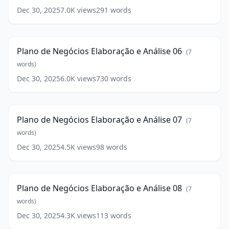
05
(
7
Dec 30, 2025
7.0K
views
291
words
Plano
words)
de
4:37
Negócios
Elaboração
Plano de Negócios Elaboração e Análise 06
(
7
e
Análise
words)
06
(
7
Dec 30, 2025
6.0K
views
730
words
Plano
words)
de
0:36
Negócios
Elaboração
Plano de Negócios Elaboração e Análise 07
(
7
e
Análise
words)
07
(
7
Dec 30, 2025
4.5K
views
98
words
Plano
words)
de
0:35
Negócios
Elaboração
Plano de Negócios Elaboração e Análise 08
(
7
e
Análise
words)
08
(
7
Dec 30, 2025
4.3K
views
113
words
Plano
words)
de