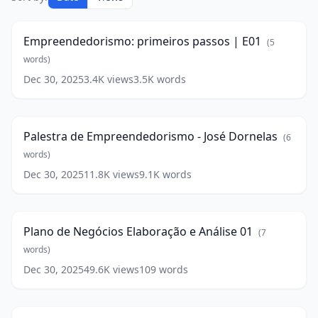
primeiros
20:32
passos
|
Empreendedorismo: primeiros passos | E01
(
5
E01
(
5
words)
words)
Dec 30, 2025
3.4K
views
3.5K
words
Palestra
de
64:44
Empreendedorismo
-
Palestra de Empreendedorismo - José Dornelas
(
6
José
Dornelas
words)
(
6
words)
Dec 30, 2025
11.8K
views
9.1K
words
Plano
de
0:42
Negócios
Elaboração
Plano de Negócios Elaboração e Análise 01
(
7
e
Análise
words)
01
(
7
Dec 30, 2025
49.6K
views
109
words
Plano
words)
de
2:14
Negócios
Elaboração