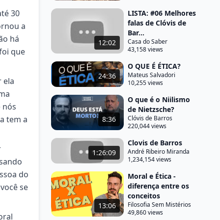
até 30
LISTA: #06 Melhores
falas de Clóvis de
ornou a
Bar...
ão há
Casa do Saber
12:02
43,158 views
foi que
O QUE É ÉTICA?
Mateus Salvadori
24:36
 ela
10,255 views
sma
O que é o Niilismo
e nós
de Nietzsche?
a tem a
Clóvis de Barros
8:36
220,044 views
Clovis de Barros
r
André Ribeiro Miranda
1:26:09
1,234,154 views
nsando
essoa do
Moral e Ética -
diferença entre os
 você se
conceitos
Filosofia Sem Mistérios
13:06
49,860 views
oral