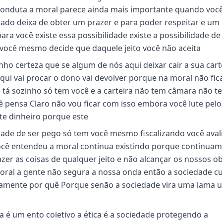
 conduta a moral parece ainda mais importante quando você
tado deixa de obter um prazer e para poder respeitar e um
a você existe essa possibilidade existe a possibilidade de
você mesmo decide que daquele jeito você não aceita
nho certeza que se algum de nós aqui deixar cair a sua cart
i vai procar o dono vai devolver porque na moral não fi
ê tá sozinho só tem você e a carteira não tem câmara não t
 pensa Claro não vou ficar com isso embora você lute pelo
ste dinheiro porque este
dade de ser pego só tem você mesmo fiscalizando você ava
cê entendeu a moral continua existindo porque continua
er as coisas de qualquer jeito e não alcançar os nossos ob
 moral a gente não segura a nossa onda então a sociedade c
damente por quê Porque senão a sociedade vira uma lama 
ca é um ento coletivo a ética é a sociedade protegendo a