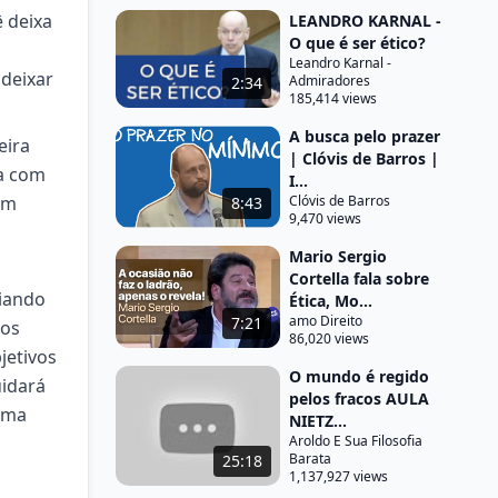
 deixa
LEANDRO KARNAL -
O que é ser ético?
Leandro Karnal -
 deixar
Admiradores
2:34
185,414 views
A busca pelo prazer
eira
| Clóvis de Barros |
ca com
I...
em
Clóvis de Barros
8:43
9,470 views
Mario Sergio
Cortella fala sobre
liando
Ética, Mo...
amo Direito
7:21
mos
86,020 views
jetivos
O mundo é regido
uidará
pelos fracos AULA
uma
NIETZ...
Aroldo E Sua Filosofia
Barata
25:18
1,137,927 views