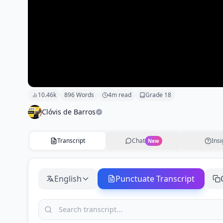
10.46k
896
Words
4
m read
Grade
18
Clóvis de Barros
Transcript
Chat
Insi
New
English
Punctuate Transcript