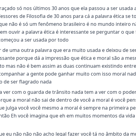
graçado só nos últimos 30 anos que ela passou a ser usada 
essores de Filosofia de 30 anos para cá a palavra ética se t
que não é só um fenômeno brasileiro é no mundo inteiro n
sem ouvir a palavra ética é interessante se perguntar o que 
 começou a ser usada por todo
 de uma outra palavra que era muito usada e deixou de ser
ressante porque dá a impressão que ética e moral são a me
rto mas não é bem assim as duas continuam existindo entr
acompanhar a gente pode ganhar muito com isso moral nad
o de ser flagrado nada
a ver com o guarda de trânsito nada tem a ver com o pode
porque a moral não sai de dentro de você a moral é você pe
 que julga você você mesmo a moral é sempre na primeira p
então Eh você imagina que eh em muitos momentos da vida
que eu não não não acho legal fazer você tá no âmbito da m