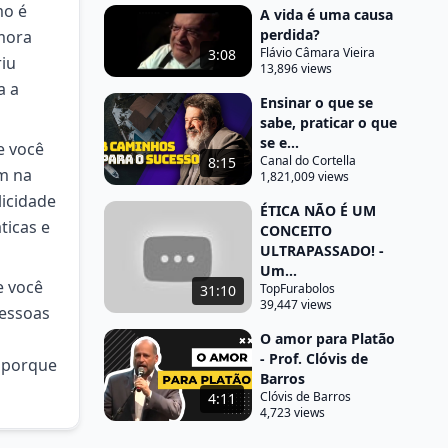
mo é
A vida é uma causa
perdida?
mora
Flávio Câmara Vieira
3:08
riu
13,896 views
a a
Ensinar o que se
sabe, praticar o que
se e...
e você
Canal do Cortella
8:15
em na
1,821,009 views
licidade
ÉTICA NÃO É UM
ticas e
CONCEITO
ULTRAPASSADO! -
Um...
e você
TopFurabolos
31:10
39,447 views
pessoas
O amor para Platão
- Prof. Clóvis de
a porque
Barros
Clóvis de Barros
4:11
4,723 views