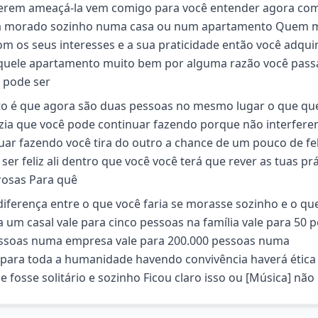
uderem ameaçá-la vem comigo para você entender agora co
enha morado sozinho numa casa ou num apartamento Quem 
om os seus interesses e a sua praticidade então você adqui
aquele apartamento muito bem por alguma razão você pass
 pode ser
ato é que agora são duas pessoas no mesmo lugar o que qu
azia que você pode continuar fazendo porque não interfer
uar fazendo você tira do outro a chance de um pouco de fe
er feliz ali dentro que você você terá que rever as tuas prá
rosas Para quê
diferença entre o que você faria se morasse sozinho e o qu
um casal vale para cinco pessoas na família vale para 50 
ssoas numa empresa vale para 200.000 pessoas numa
u para toda a humanidade havendo convivência haverá étic
 fosse solitário e sozinho Ficou claro isso ou [Música] não