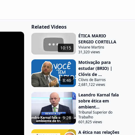
Related Videos
ÉTICA MARIO
SERGIO CORTELLA
Viviane Martins
10:15
31,320 views
Motivação para
estudar (BRIO) |
Clóvis de ...
Clóvis de Barros
8:46
2,681,122 views
Leandro Karnal fala
sobre ética em
ambient...
Tribunal Superior do
Trabalho
9:28
601,825 views
A ética nas relações