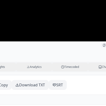
ghts
Analytics
Timecoded
Ch
Copy
Download TXT
SRT