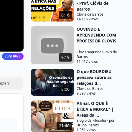
- Prof. Clóvis de
Barros
Clóvis de Barros
8:16
14,115 views
OUVINDO E
APRENDENDO COM
PROFESSOR CLOVIS
...
Clovis segundo Clovis de
SHARE
Barros
9:19
11,417 views
O que BOURDIEU
pensava sobre as
relações d...
apters
Clóvis de Barros
8:00
9,397 views
Afinal, O QUE É
ÉTICA e MORAL? |
Áreas da ...
Elogio da Filosofia - por
Bruno Pierozi
21:40
1,351 views