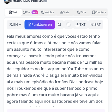
Irmãos Dias Podcast
Text
Chat
Insights
Stats
Time
Chapters
New
EN
Punktuieren
TXT
SRT
Fala meus amores como é que vocês estão tenho
certeza que ótimos e ótimas hoje nós vamos falar
um assunto muito interessante que é como
começar a investir sendo pobre nós trouxemos
aqui uma pessoa muito bacana mais de 1,2 milhão
de seguidores no Instagram no YouTube mas antes
de mais nada André Dias galera muito bem-vindos
aí a mais um episódio do Irmãos Dias podcast hoje
nós Trouxemos ele que é super famoso o primo
pobre mas é um cara muito bacana já veio aqui e
agora falando aqui nos Bastidores ele teve um dos
quadros mais vistos aqui