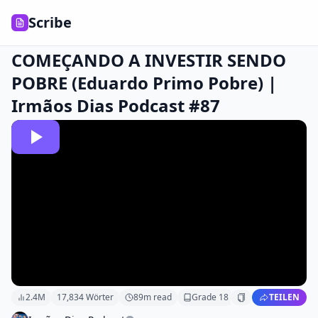
Scribe
COMEÇANDO A INVESTIR SENDO
POBRE (Eduardo Primo Pobre) |
Irmãos Dias Podcast #87
2.4M
17,834
Wörter
89
m read
Grade
18
TEILEN