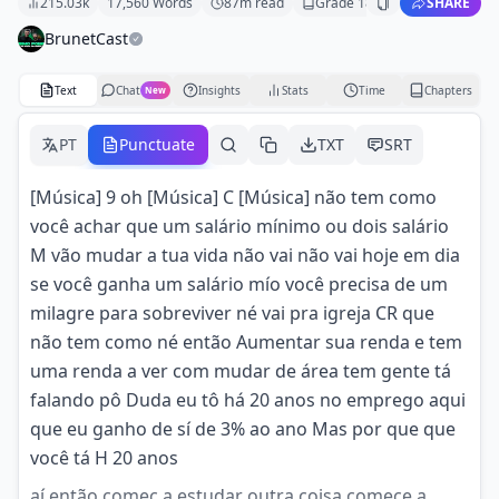
215.03k
17,560
Words
87
m read
Grade
18
SHARE
BrunetCast
Text
Chat
Insights
Stats
Time
Chapters
New
PT
Punctuate
TXT
SRT
[Música] 9 oh [Música] C [Música] não tem como
você achar que um salário mínimo ou dois salário
M vão mudar a tua vida não vai não vai hoje em dia
se você ganha um salário mío você precisa de um
milagre para sobreviver né vai pra igreja CR que
não tem como né então Aumentar sua renda e tem
uma renda a ver com mudar de área tem gente tá
falando pô Duda eu tô há 20 anos no emprego aqui
que eu ganho de sí de 3% ao ano Mas por que que
você tá H 20 anos
aí então começ a estudar outra coisa comece a