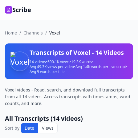
Scribe
Home
/
Channels
/
Voxel
Transcripts of
Voxel
-
14
Videos
14
videos
•
690.1K
views
•
19.3K
words
•
Avg
49.3K
views per video
•
Avg
1.4K
words per transcript
•
Avg
9
words per title
Voxel videos - Read, search, and download full transcripts
from all 14 videos. Access transcripts with timestamps, word
counts, and more.
All Transcripts (
14
videos)
Sort by:
Date
Views
JOGAMOS
DUNA