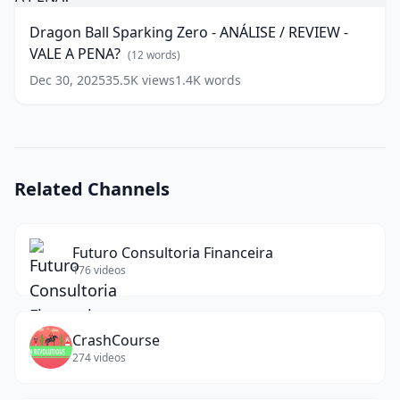
Sparking
Zero
Dragon Ball Sparking Zero - ANÁLISE / REVIEW -
-
VALE A PENA?
ANÁLISE
(
12
words)
/
Dec 30, 2025
35.5K
views
1.4K
words
REVIEW
-
VALE
A
PENA?
(
12
Related Channels
words)
Futuro Consultoria Financeira
176
videos
CrashCourse
274
videos