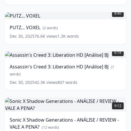
JOGADORES
(
8
PUTZ...
words)
VOXEL
(
2
8:40
words)
PUTZ... VOXEL
(
2
words)
Dec 30, 2025
76.6K
views
1.3K
words
Assassin's
Creed
6:18
3:
Liberation
Assassin's Creed 3: Liberation HD [Análise] BJ
(
7
HD
[Análise]
words)
BJ
(
7
Dec 30, 2025
42.3K
views
807
words
words)
Sonic
X
9:12
Shadow
Generations
Sonic X Shadow Generations - ANÁLISE / REVIEW -
-
VALE A PENA?
ANÁLISE
(
12
words)