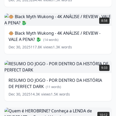
-
Hydra
Launcher
🐵
(
10
words)
Black
8:58
Myth
Wukong
🐵 Black Myth Wukong - 4K ANÁLISE / REVIEW -
-
VALE A PENA? 🐉
4K
(
14
words)
ANÁLISE
Dec 30, 2025
117.8K
views
1.3K
words
/
REVIEW
-
RESUMO
VALE
DO
9:33
A
JOGO
PENA?
-
RESUMO DO JOGO - POR DENTRO DA HISTÓRIA
🐉
POR
DE PERFECT DARK
DENTRO
(
14
(
11
words)
words)
DA
Dec 30, 2025
14.3K
views
1.5K
words
HISTÓRIA
DE
PERFECT
Quem
DARK
é
(
11
10:12