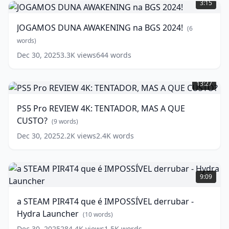
3:15
AWAKENING
na
JOGAMOS DUNA AWAKENING na BGS 2024!
(
6
BGS
2024!
words)
(
6
Dec 30, 2025
3.3K
views
644
words
words)
PS5
Pro
13:27
REVIEW
4K:
PS5 Pro REVIEW 4K: TENTADOR, MAS A QUE
TENTADOR,
CUSTO?
MAS
(
9
words)
A
Dec 30, 2025
2.2K
views
2.4K
words
QUE
CUSTO?
a
(
9
words)
STEAM
9:09
PIR4T4
que
a STEAM PIR4T4 que é IMPOSSÍVEL derrubar -
é
Hydra Launcher
IMPOSSÍVEL
(
10
words)
derrubar
Dec 30, 2025
284.4K
views
1.5K
words