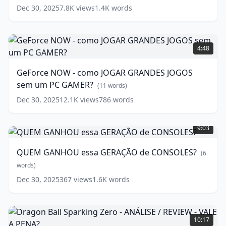
/
Dec 30, 2025
7.8K
views
1.4K
words
REVIEW
-
VALE
GeForce
A
NOW
4:48
PENA?
-
como
(
12
GeForce NOW - como JOGAR GRANDES JOGOS
words)
JOGAR
sem um PC GAMER?
GRANDES
(
11
words)
JOGOS
Dec 30, 2025
12.1K
views
786
words
sem
QUEM
um
GANHOU
PC
9:03
essa
GAMER?
GERAÇÃO
(
11
QUEM GANHOU essa GERAÇÃO de CONSOLES?
(
6
de
words)
CONSOLES?
words)
(
6
Dec 30, 2025
367
views
1.6K
words
words)
Dragon
Ball
10:17