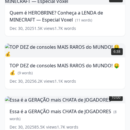
words)
HEROBRINE?
Conheça
Quem é HEROBRINE? Conheça a LENDA de
a
MINECRAFT — Especial Voxel
LENDA
(
11
words)
de
Dec 30, 2025
1.5K
views
1.7K
words
MINECRAFT
—
Especial
TOP
Voxel
DEZ
(
11
6:38
words)
de
consoles
TOP DEZ de consoles MAIS RAROS do MUNDO! 🤑
MAIS
💰
RAROS
(
9
words)
do
Dec 30, 2025
6.2K
views
1.1K
words
MUNDO!
Essa
🤑
é
💰
10:00
a
(
9
GERAÇÃO
words)
Essa é a GERAÇÃO mais CHATA de JOGADORES
(
8
mais
CHATA
words)
de
Dec 30, 2025
85.5K
views
1.7K
words