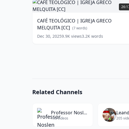
TEOLÓGICO
26:1
|
IGREJA
CAFÉ TEOLÓGICO | IGREJA GRECO
GRECO
MELQUITA [CC]
MELQUITA
(
7
words)
[CC]
Dec 30, 2025
9.9K
views
3.2K
words
(
7
words)
Related Channels
Professor Noslen
Leand
198
videos
205
vid