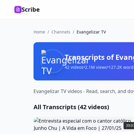
Scribe
Home
/
Channels
/
Evangelizar TV
Transcripts of
Evan
42
videos
•
2.1M
views
•
127.2K
word
Evangelizar TV videos - Read, search, and do
All Transcripts (
42
videos)
Entrevista
especial
39:0
com