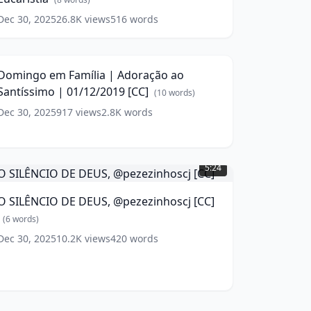
da
Dec 30, 2025
26.8K
views
516
words
Domingo
ucaristia
(
8
em
29:44
ords)
amília
Domingo em Família | Adoração ao
doração
Santíssimo | 01/12/2019 [CC]
o
(
10
words)
antíssimo
Dec 30, 2025
917
views
2.8K
words
1/12/2019
CC]
O
ILÊNCIO
(
10
5:24
ords)
DE
EUS,
O SILÊNCIO DE DEUS, @pezezinhoscj [CC]
pezezinhoscj
CC]
(
6
words)
(
6
Dec 30, 2025
10.2K
views
420
words
ords)