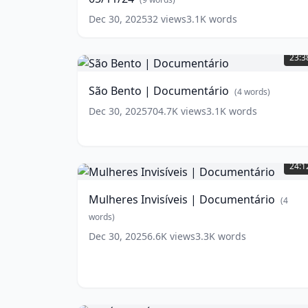
Cidade
Dec 30, 2025
32
views
3.1K
words
|
São
05/11/24
(
9
Bento
words)
23:3
|
Documentário
(
4
São Bento | Documentário
(
4
words)
words)
Dec 30, 2025
704.7K
views
3.1K
words
Mulheres
Invisíveis
24:1
|
Documentário
(
4
Mulheres Invisíveis | Documentário
(
4
words)
words)
Dec 30, 2025
6.6K
views
3.3K
words
CAFÉ