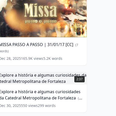
MISSA
PASSO
A
PASSO
MISSA PASSO A PASSO | 31/01/17 [CC]
(
7
1/01/17
words)
CC]
Dec 28, 2025
165.9K
views
5.2K
words
(
7
ords)
xplore
2:37
istória
Explore a história e algumas curiosidades
lgumas
da Catedral Metropolitana de Fortaleza
uriosidades
(
11
da
words)
Dec 30, 2025
550
views
299
words
atedral
etropolitana