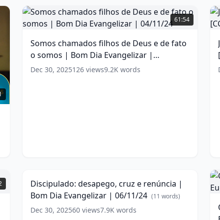
Somos
J
F
chamados
61:54
filhos
w
B
de
|
Somos chamados filhos de Deus e de fato
Deus
o somos | Bom Dia Evangelizar |
e
de
04/11/24
(
16
words)
Dec 30, 2025
126
views
9.2K
words
fato
B
o
[
1
somos
|
w
Bom
Dia
Evangelizar
|
Discipulado:
04/11/24
(
16
desapego,
55:05
words)
cruz
e
7
Discipulado: desapego, cruz e renúncia |
2
renúncia
S
Bom Dia Evangelizar | 06/11/24
|
(
11
words)
|
Bom
Dec 30, 2025
60
views
7.9K
words
Dia
S