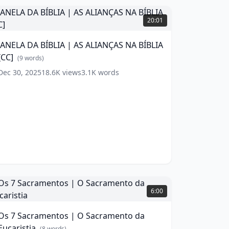
de
ANELA
ortaleza
DA
(
11
20:01
ords)
ÍBLIA
JANELA DA BÍBLIA | AS ALIANÇAS NA BÍBLIA
AS
[CC]
ALIANÇAS
(
9
words)
NA
Dec 30, 2025
18.6K
views
3.1K
words
ÍBLIA
CC]
(
9
ords)
Os
6:00
acramentos
Os 7 Sacramentos | O Sacramento da
O
Eucaristia
acramento
(
8
words)