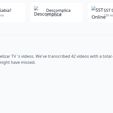
Sabia?
Descomplica
SST 
eos
211
videos
230
vi
elizar TV
's videos. We've transcribed
42
videos with a total
 might have missed.