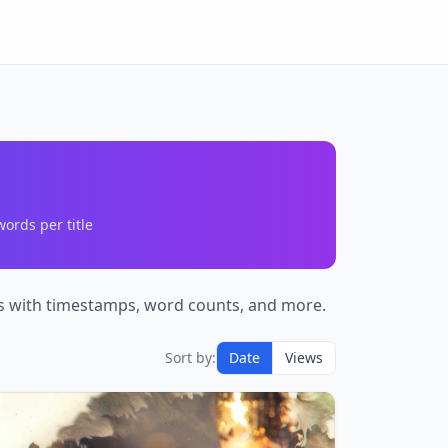
ords per title
pts with timestamps, word counts, and more.
Sort by:
Date
Views