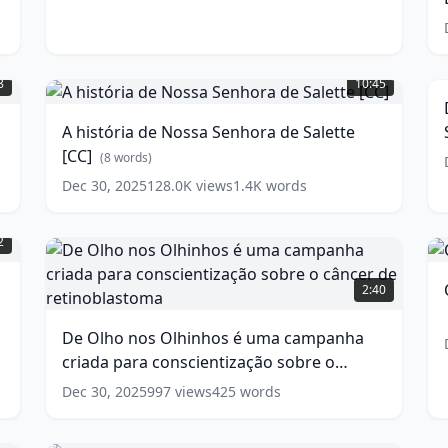
Evangelizar
|
E
06/11/24
(
11
A
w
words)
F
história
8
10:45
|
de
A
Nossa
A história de Nossa Senhora de Salette
a
Senhora
S
[CC]
de
(
8
words)
|
Salette
Dec 30, 2025
128.0K
views
1.4K
words
0
[CC]
[
(
8
S
words)
2
w
De
D
Olho
2:40
@
nos
[
Olhinhos
De Olho nos Olhinhos é uma campanha
é
w
criada para conscientização sobre o
uma
campanha
câncer de retinoblastoma
(
15
words)
Dec 30, 2025
997
views
425
words
criada
para
conscientização
Bispos