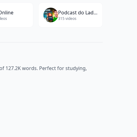
Online
Podcast do Ladeira
deos
315
videos
 of
127.2K
words. Perfect for studying,