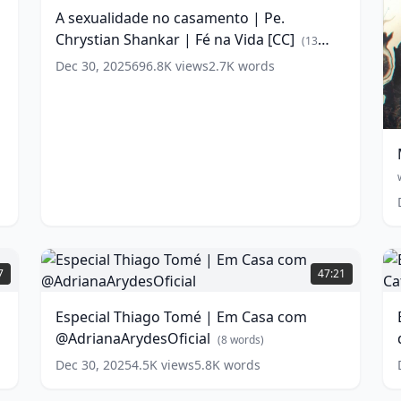
casamento
A sexualidade no casamento | Pe.
|
Chrystian Shankar | Fé na Vida [CC]
Pe.
(
13
Chrystian
words)
Dec 30, 2025
696.8K
views
2.7K
words
Shankar
|
Fé
na
Vida
|
[CC]
3
(
13
[
words)
w
Especial
E
Thiago
a
7
47:21
Tomé
h
|
e
Especial Thiago Tomé | Em Casa com
Em
a
@AdrianaArydesOficial
Casa
c
(
8
words)
com
Dec 30, 2025
4.5K
views
5.8K
words
@AdrianaArydesOficial
C
(
8
M
words)