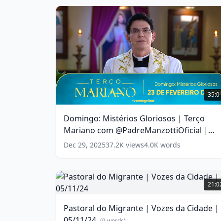
Domingo:
Mistérios
35:0
Gloriosos
|
Domingo: Mistérios Gloriosos | Terço
Terço
Mariano com @PadreManzottiOficial |
Mariano
com
23/02/25
(
10
words)
Dec 29, 2025
37.2K
views
4.0K
words
@PadreManzottiOficial
|
23/02/25
Pastoral
(
10
words)
do
21:0
Migrante
|
Pastoral do Migrante | Vozes da Cidade |
Vozes
05/11/24
da
(
9
words)