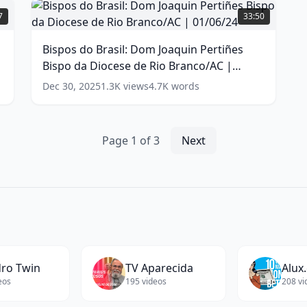
sobre
do
7
33:50
o
Brasil:
câncer
Dom
Bispos do Brasil: Dom Joaquin Pertiñes
de
Joaquin
Bispo da Diocese de Rio Branco/AC |
retinoblastoma
Pertiñes
(
15
words)
Bispo
01/06/24
(
14
words)
Dec 30, 2025
1.3K
views
4.7K
words
da
Diocese
de
Rio
Page
1
of
3
Next
Branco/AC
|
01/06/24
(
14
words)
ro Twin
TV Aparecida
Alux
eos
195
videos
208
vi