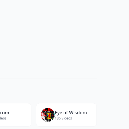
.com
Eye of Wisdom
deos
186
videos