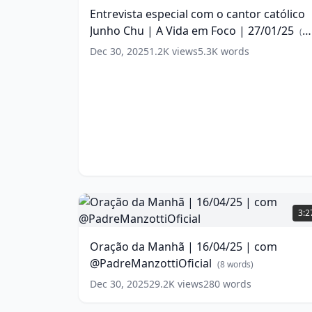
o
Entrevista especial com o cantor católico
cantor
Junho Chu | A Vida em Foco | 27/01/25
católico
(
15
Junho
words)
Dec 30, 2025
1.2K
views
5.3K
words
Chu
|
A
Vida
em
Foco
|
27/01/25
(
15
words)
Oração
da
3:2
Manhã
|
Oração da Manhã | 16/04/25 | com
16/04/25
@PadreManzottiOficial
|
(
8
words)
com
Dec 30, 2025
29.2K
views
280
words
@PadreManzottiOficial
(
8
words)