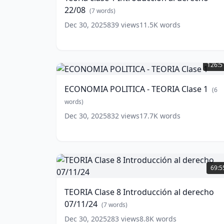
al
22/08
derecho
(
7
words)
22/08
(
7
Dec 30, 2025
839
views
11.5K
words
words)
ECONOMIA
POLITICA
126:5
-
TEORIA
ECONOMIA POLITICA - TEORIA Clase 1
(
6
Clase
1
words)
(
6
words)
Dec 30, 2025
832
views
17.7K
words
TEORIA
Clase
69:5
8
Introducción
TEORIA Clase 8 Introducción al derecho
al
07/11/24
derecho
(
7
words)
07/11/24
(
7
Dec 30, 2025
283
views
8.8K
words