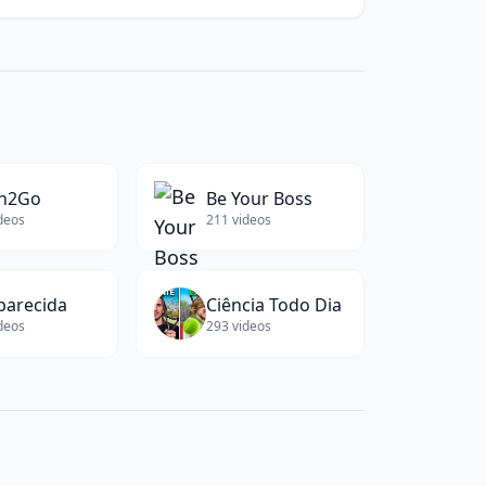
ords)
ch2Go
Be Your Boss
deos
211
videos
parecida
Ciência Todo Dia
deos
293
videos