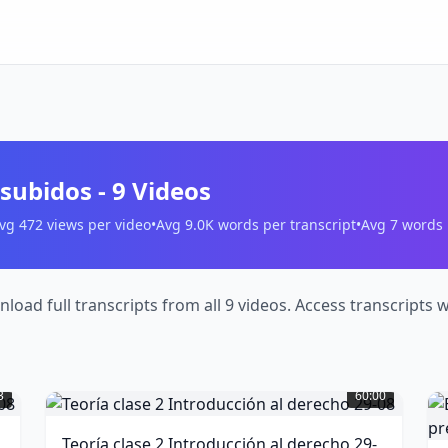
subidos
-
9
Videos
vg
472
views per video
•
Avg
9.0K
words per transcript
•
Avg
7
words p
load full transcripts from all 9 videos. Access transcripts
Teoría
clase
3
60:00
2
P
Introducción
-
Teoría clase 2 Introducción al derecho 29-