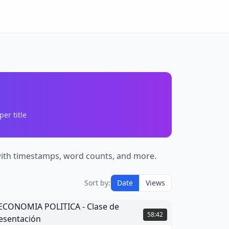
er title
 with timestamps, word counts, and more.
Sort by:
Date
Views
ECONOMIA
OLITICA
58:42