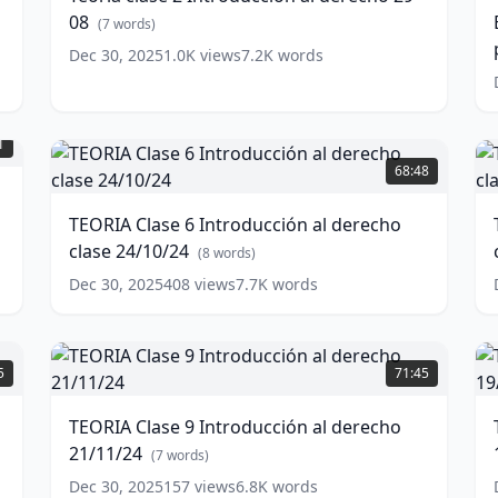
al
C
08
derecho
(
7
words)
29-
p
Dec 30, 2025
1.0K
views
7.2K
words
08
(
7
w
words)
TEORIA
T
1
Clase
C
68:48
6
7
Introducción
I
TEORIA Clase 6 Introducción al derecho
al
a
clase 24/10/24
derecho
d
(
8
words)
clase
c
Dec 30, 2025
408
views
7.7K
words
24/10/24
3
(
8
words)
w
TEORIA
T
Clase
c
5
71:45
9
4
Introducción
I
TEORIA Clase 9 Introducción al derecho
al
a
21/11/24
derecho
d
(
7
words)
21/11/24
1
(
7
Dec 30, 2025
157
views
6.8K
words