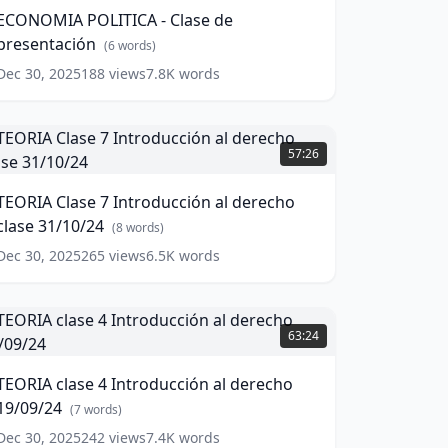
lase
ECONOMIA POLITICA - Clase de
de
presentación
resentación
(
6
words)
(
6
ords)
Dec 30, 2025
188
views
7.8K
words
EORIA
lase
57:26
ntroducción
TEORIA Clase 7 Introducción al derecho
l
clase 31/10/24
erecho
(
8
words)
lase
Dec 30, 2025
265
views
6.5K
words
1/10/24
(
8
ords)
EORIA
lase
63:24
ntroducción
TEORIA clase 4 Introducción al derecho
l
19/09/24
erecho
(
7
words)
9/09/24
(
7
Dec 30, 2025
242
views
7.4K
words