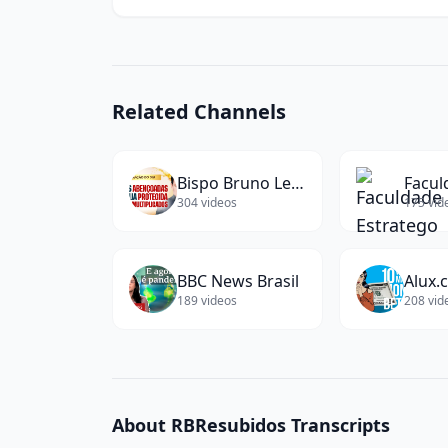
words)
Related Channels
Bispo Bruno Leonardo
304
videos
175
vid
BBC News Brasil
Alux.
189
videos
208
vid
About
RBResubidos
Transcripts