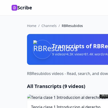
Scribe
Home
/
Channels
/
RBResubidos
Transcripts of
RBRe
9
videos
•
4.3K
views
•
81.4K
words
•
A
RBResubidos videos - Read, search, and down
All Transcripts (
9
videos)
Teoria
clase
96:0
1
Introduccion
Teoria clase 1 Introduccion al derecho