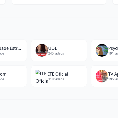
words)
w
Faculdade Estratego
UOL
Psy
eos
245
videos
191
vi
com
ITE Oficial
TV A
eos
318
videos
195
vi