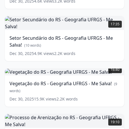
Dec 30, 2025
4.6K
views
3.2K
words
-
Me
Salva!
Setor
Secundário
(
10
17:35
words)
do
RS
Setor Secundário do RS - Geografia UFRGS - Me
-
Salva!
Geografia
(
10
words)
UFRGS
Dec 30, 2025
4.9K
views
2.2K
words
-
Vegetação
Me
do
Salva!
16:40
RS
(
10
-
words)
Vegetação do RS - Geografia UFRGS - Me Salva!
(
9
Geografia
UFRGS
words)
-
Dec 30, 2025
15.9K
views
2.2K
words
Me
Salva!
Processo
(
9
words)
de
19:10
Arenização