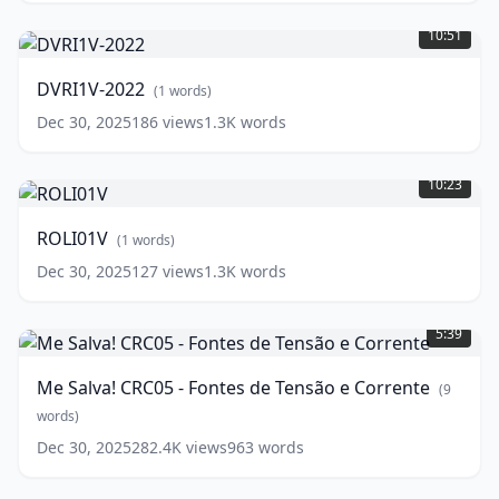
DVRI1V-
Introdução
(
9
2022
(
1
words)
10:51
words)
DVRI1V-2022
(
1
words)
Dec 30, 2025
186
views
1.3K
words
ROLI01V
(
1
words)
10:23
ROLI01V
(
1
words)
Dec 30, 2025
127
views
1.3K
words
Me
Salva!
5:39
CRC05
-
Me Salva! CRC05 - Fontes de Tensão e Corrente
(
9
Fontes
de
words)
Tensão
Dec 30, 2025
282.4K
views
963
words
e
Corrente
(
9