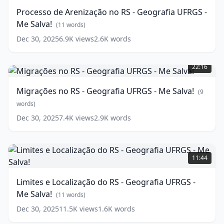
no
Processo de Arenização no RS - Geografia UFRGS -
RS
Me Salva!
-
(
11
words)
Geografia
Dec 30, 2025
6.9K
views
2.6K
words
UFRGS
Migrações
-
no
Me
22:16
RS
Salva!
-
(
11
Migrações no RS - Geografia UFRGS - Me Salva!
(
9
Geografia
words)
UFRGS
words)
-
Dec 30, 2025
7.4K
views
2.9K
words
Me
Salva!
Limites
(
9
words)
e
11:44
Localização
do
Limites e Localização do RS - Geografia UFRGS -
RS
Me Salva!
-
(
11
words)
Geografia
Dec 30, 2025
11.5K
views
1.6K
words
UFRGS
Urbanização