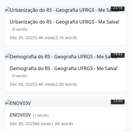
-
do
Me
23:14
RS
Salva!
-
(
11
Urbanização do RS - Geografia UFRGS - Me Salva!
Geografia
words)
UFRGS
(
9
words)
-
Dec 30, 2025
5.4K
views
3.1K
words
Me
Demografia
Salva!
do
(
9
14:43
RS
words)
-
Demografia do RS - Geografia UFRGS - Me Salva!
Geografia
UFRGS
(
9
words)
-
Dec 30, 2025
3.4K
views
2.0K
words
Me
ENOV03V
Salva!
(
1
words)
(
9
13:30
words)
ENOV03V
(
1
words)
Dec 30, 2025
86
views
1.6K
words