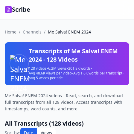
Scribe
Home
/
Channels
/
Me Salva! ENEM 2024
Transcripts of
Me Salva! ENEM
2024
-
128
Videos
128
videos
•
6.2M
views
•
201.8K
words
•
Avg
48.6K
views per video
•
Avg
1.6K
words per transcript
•
Avg
5
words per title
Me Salva! ENEM 2024 videos - Read, search, and download
full transcripts from all 128 videos. Access transcripts with
timestamps, word counts, and more.
All Transcripts (
128
videos)
Sort by:
Date
Views