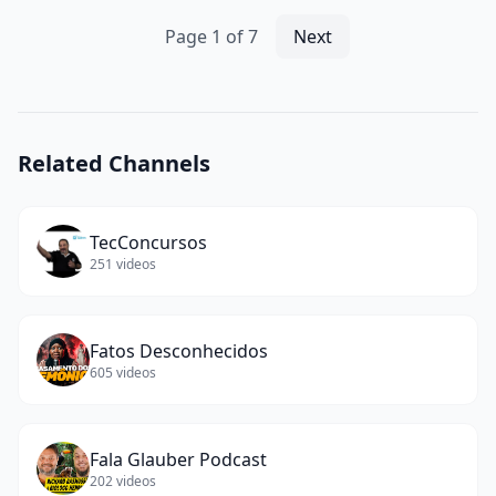
words)
Page
1
of
7
Next
Related Channels
TecConcursos
251
videos
Fatos Desconhecidos
605
videos
Fala Glauber Podcast
202
videos