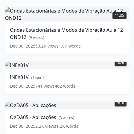
Ondas
Estacionárias
11:35
e
Modos
Ondas Estacionárias e Modos de Vibração Aula 12
de
OND12
Vibração
(
9
words)
Aula
Dec 30, 2025
53.2K
views
1.8K
words
12
INEX01V
OND12
(
1
(
9
words)
words)
3:26
INEX01V
(
1
words)
Dec 30, 2025
741
views
462
words
OXDA05
-
9:10
Aplicações
(
3
words)
OXDA05 - Aplicações
(
3
words)
Dec 30, 2025
2.2K
views
1.2K
words