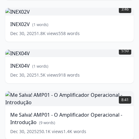
INEX02V
(
1
words)
3:46
INEX02V
(
1
words)
Dec 30, 2025
1.8K
views
558
words
INEX04V
(
1
words)
5:50
INEX04V
(
1
words)
Dec 30, 2025
1.5K
views
918
words
Me
Salva!
8:41
AMP01
-
Me Salva! AMP01 - O Amplificador Operacional -
O
Introdução
Amplificador
(
9
words)
Operacional
Dec 30, 2025
250.1K
views
1.4K
words
-