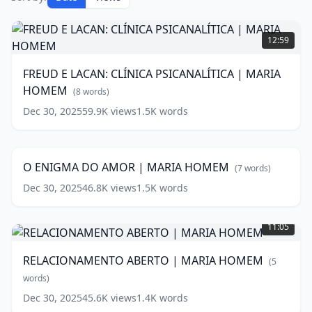
FREUD
E
12:59
LACAN:
CLÍNICA
FREUD E LACAN: CLÍNICA PSICANALÍTICA | MARIA
PSICANALÍTICA
HOMEM
|
(
8
words)
MARIA
Dec 30, 2025
59.9K
views
1.5K
words
O
HOMEM
(
8
ENIGMA
12:10
words)
DO
AMOR
O ENIGMA DO AMOR | MARIA HOMEM
(
7
words)
|
MARIA
Dec 30, 2025
46.8K
views
1.5K
words
HOMEM
(
7
RELACIONAMENTO
words)
ABERTO
11:05
|
MARIA
RELACIONAMENTO ABERTO | MARIA HOMEM
(
5
HOMEM
(
5
words)
words)
Dec 30, 2025
45.6K
views
1.4K
words