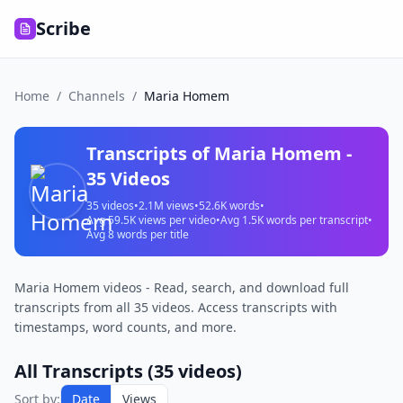
Scribe
Home
/
Channels
/
Maria Homem
Transcripts of
Maria Homem
-
35
Videos
35
videos
•
2.1M
views
•
52.6K
words
•
Avg
59.5K
views per video
•
Avg
1.5K
words per transcript
•
Avg
8
words per title
Maria Homem videos - Read, search, and download full
transcripts from all 35 videos. Access transcripts with
timestamps, word counts, and more.
All Transcripts (
35
videos)
Sort by:
Date
Views