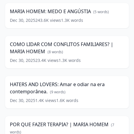
MEDO
E
MARIA HOMEM: MEDO E ANGÚSTIA
(
5
words)
ANGÚSTIA
(
5
words)
Dec 30, 2025
243.6K
views
1.3K
words
COMO
LIDAR
11:41
COM
CONFLITOS
COMO LIDAR COM CONFLITOS FAMILIARES? |
FAMILIARES?
MARIA HOMEM
|
(
8
words)
MARIA
Dec 30, 2025
23.4K
views
1.3K
words
HATERS
HOMEM
(
8
AND
13:57
words)
LOVERS:
Amar
HATERS AND LOVERS: Amar e odiar na era
e
contemporânea.
odiar
(
9
words)
na
Dec 30, 2025
1.4K
views
1.6K
words
POR
era
QUE
contemporânea.
11:33
FAZER
(
9
TERAPIA?
words)
POR QUE FAZER TERAPIA? | MARIA HOMEM
(
7
|
MARIA
words)