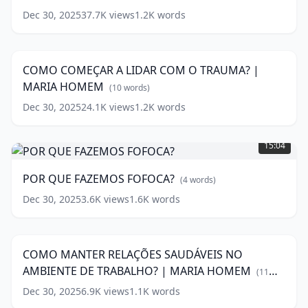
HOMEM
(
7
Dec 30, 2025
37.7K
views
1.2K
words
COMO
words)
COMEÇAR
10:53
A
LIDAR
COMO COMEÇAR A LIDAR COM O TRAUMA? |
COM
MARIA HOMEM
O
(
10
words)
TRAUMA?
Dec 30, 2025
24.1K
views
1.2K
words
|
POR
MARIA
QUE
HOMEM
(
10
15:04
FAZEMOS
words)
FOFOCA?
POR QUE FAZEMOS FOFOCA?
(
4
words)
(
4
words)
Dec 30, 2025
3.6K
views
1.6K
words
COMO
MANTER
9:41
RELAÇÕES
SAUDÁVEIS
COMO MANTER RELAÇÕES SAUDÁVEIS NO
NO
AMBIENTE DE TRABALHO? | MARIA HOMEM
AMBIENTE
(
11
DE
words)
Dec 30, 2025
6.9K
views
1.1K
words
MARIA
TRABALHO?