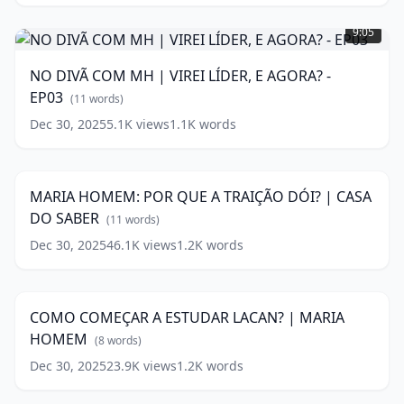
NO
DIVÃ
9:05
COM
MH
NO DIVÃ COM MH | VIREI LÍDER, E AGORA? -
|
EP03
VIREI
(
11
words)
LÍDER,
Dec 30, 2025
5.1K
views
1.1K
words
MARIA
E
HOMEM:
AGORA?
9:28
POR
-
QUE
EP03
(
11
MARIA HOMEM: POR QUE A TRAIÇÃO DÓI? | CASA
A
words)
DO SABER
TRAIÇÃO
(
11
words)
DÓI?
Dec 30, 2025
46.1K
views
1.2K
words
COMO
|
COMEÇAR
CASA
11:28
A
DO
ESTUDAR
SABER
(
11
COMO COMEÇAR A ESTUDAR LACAN? | MARIA
LACAN?
words)
HOMEM
|
(
8
words)
MARIA
Dec 30, 2025
23.9K
views
1.2K
words
MARIA
HOMEM
(
8
HOMEM:
11:25
words)