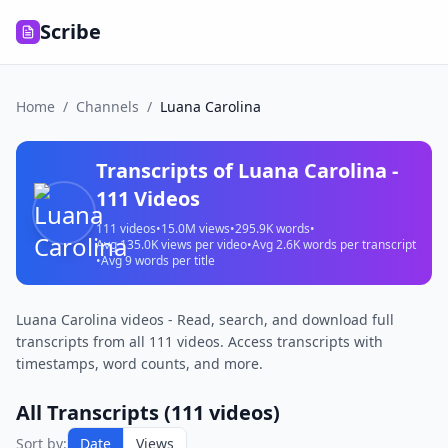
Scribe
Home
/
Channels
/
Luana Carolina
Transcripts of
Luana Carolina
-
111
Videos
111
videos
•
15.0M
views
•
295.9K
words
•
Avg
135.0K
views per video
•
Avg
2.6K
words per transcript
•
Avg
9
words per title
Luana Carolina videos - Read, search, and download full
transcripts from all 111 videos. Access transcripts with
timestamps, word counts, and more.
All Transcripts (
111
videos)
Sort by:
Date
Views