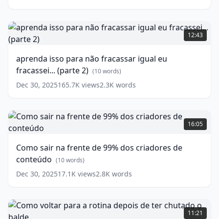
leu.
(
8
words)
aprenda
isso
12:43
para
não
aprenda isso para não fracassar igual eu
fracassar
fracassei... (parte 2)
igual
(
10
words)
eu
Dec 30, 2025
165.7K
views
2.3K
words
fracassei...
(parte
2)
Como
sair
(
10
16:05
words)
na
frente
Como sair na frente de 99% dos criadores de
de
conteúdo
99%
(
10
words)
dos
Dec 30, 2025
17.1K
views
2.8K
words
criadores
de
conteúdo
Como
(
10
words)
voltar
11:21