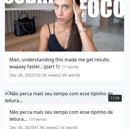
Man,
understanding
this
made
Man, understanding this made me get results
me
waaaay faster... (part 1)
get
(
11
words)
results
Dec 28, 2025
732.0K
views
2.4K
words
waaaay
faster...
(part
Não
1)
perca
11:30
mais
(
11
words)
seu
Não perca mais seu tempo com esse tipinho de
tempo
leitura…
com
(
10
words)
esse
Dec 30, 2025
41.9K
views
2.1K
words