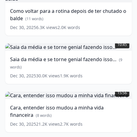
para
a
Como voltar para a rotina depois de ter chutado o
rotina
balde
depois
(
11
words)
de
Dec 30, 2025
6.3K
views
2.0K
words
ter
Saia
chutado
da
o
10:45
média
balde
(
11
e
words)
Saia da média e se torne genial fazendo isso…
(
9
se
torne
words)
genial
Dec 30, 2025
30.0K
views
1.9K
words
fazendo
Cara,
isso…
entender
(
9
15:56
isso
words)
mudou
Cara, entender isso mudou a minha vida
a
financeira
minha
(
8
words)
vida
Dec 30, 2025
21.2K
views
2.7K
words
financeira
(
8
words)