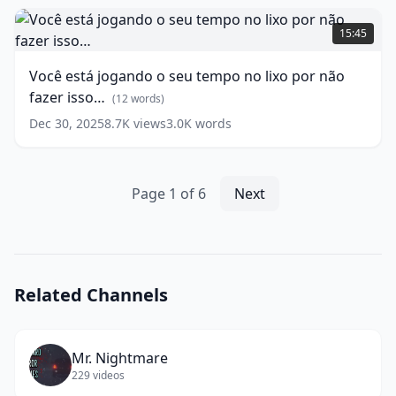
Você
está
15:45
jogando
o
Você está jogando o seu tempo no lixo por não
seu
fazer isso…
tempo
(
12
words)
no
Dec 30, 2025
8.7K
views
3.0K
words
lixo
por
não
fazer
Page
1
of
6
Next
isso…
(
12
words)
Related Channels
Mr. Nightmare
229
videos