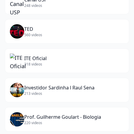
248
videos
TED
560
videos
ITE Oficial
318
videos
Investidor Sardinha l Raul Sena
213
videos
Prof. Guilherme Goulart - Biologia
220
videos