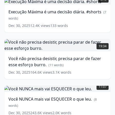
é
words)
uma
Execução Máxima é uma decisão diária. #shorts
(
7
decisão
diária.
words)
#shorts
(
7
Dec 30, 2025
12.4K
views
133
words
words)
Você
não
19:34
precisa
desistir,
Você não precisa desistir, precisa parar de fazer
precisa
esse esforço burro.
parar
(
11
words)
de
Dec 30, 2025
164.6K
views
3.1K
words
fazer
Você
esse
NUNCA
esforço
11:07
mais
burro.
vai
(
11
Você NUNCA mais vai ESQUECER o que leu.
(
8
ESQUECER
words)
o
words)
que
Dec 30, 2025
243.6K
views
2.0K
words