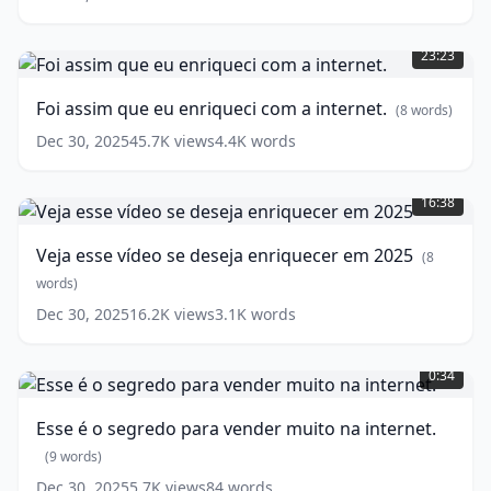
tipinho
Foi
de
assim
leitura…
23:23
que
(
10
eu
words)
Foi assim que eu enriqueci com a internet.
(
8
words)
enriqueci
com
Dec 30, 2025
45.7K
views
4.4K
words
a
Veja
internet.
esse
16:38
(
8
vídeo
words)
se
Veja esse vídeo se deseja enriquecer em 2025
(
8
deseja
enriquecer
words)
em
Dec 30, 2025
16.2K
views
3.1K
words
2025
(
8
Esse
words)
é
0:34
o
segredo
Esse é o segredo para vender muito na internet.
para
vender
(
9
words)
muito
Dec 30, 2025
5.7K
views
84
words