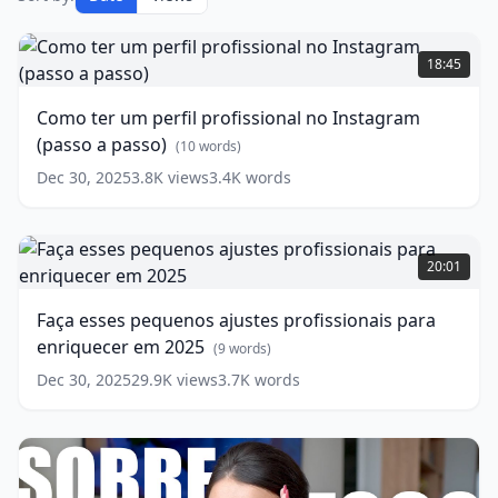
Como
ter
18:45
um
perfil
Como ter um perfil profissional no Instagram
profissional
(passo a passo)
no
(
10
words)
Instagram
Dec 30, 2025
3.8K
views
3.4K
words
(passo
a
passo)
Faça
esses
(
10
20:01
words)
pequenos
ajustes
Faça esses pequenos ajustes profissionais para
profissionais
enriquecer em 2025
para
(
9
words)
enriquecer
Dec 30, 2025
29.9K
views
3.7K
words
em
2025
(
9
words)