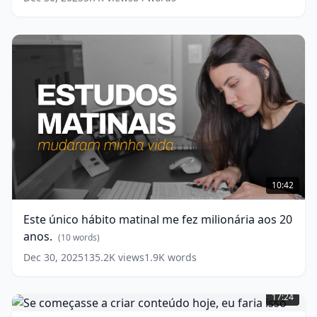
na
internet.
(
9
words)
Este
único
10:42
hábito
matinal
Este único hábito matinal me fez milionária aos 20
me
anos.
fez
(
10
words)
milionária
Dec 30, 2025
135.2K
views
1.9K
words
aos
Se
20
começasse
anos.
17:24
a
(
10