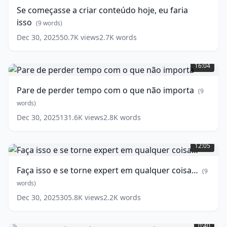
criar
words)
Se começasse a criar conteúdo hoje, eu faria
conteúdo
isso
hoje,
(
9
words)
eu
Dec 30, 2025
50.7K
views
2.7K
words
faria
Pare
isso
(
9
de
words)
16:04
perder
tempo
Pare de perder tempo com o que não importa
(
9
com
o
words)
que
Dec 30, 2025
131.6K
views
2.8K
words
não
Faça
importa
(
9
isso
words)
12:05
e
se
Faça isso e se torne expert em qualquer coisa…
(
9
torne
expert
words)
em
Dec 30, 2025
305.8K
views
2.2K
words
qualquer
Execução
coisa…
Máxima
(
9
0:40