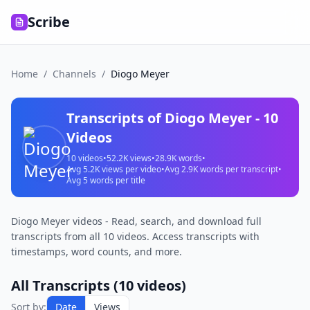
Scribe
Home
/
Channels
/
Diogo Meyer
Transcripts of
Diogo Meyer
-
10
Videos
10
videos
•
52.2K
views
•
28.9K
words
•
Avg
5.2K
views per video
•
Avg
2.9K
words per transcript
•
Avg
5
words per title
Diogo Meyer videos - Read, search, and download full
transcripts from all 10 videos. Access transcripts with
timestamps, word counts, and more.
All Transcripts (
10
videos)
Sort by:
Date
Views