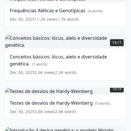
e
Genotípicas
(
4
Frequências Alélicas e Genotípicas
(
4
words)
words)
Dec 30, 2025
11.2K
views
1.7K
words
Conceitos
básicos:
14:17
lócus,
alelo
Conceitos básicos: lócus, alelo e diversidade
e
genética.
diversidade
(
7
words)
genética.
Dec 30, 2025
2.6K
views
2.3K
words
(
7
Testes
words)
de
18:18
desvios
de
Testes de desvios de Hardy-Weinberg
(
5
words)
Hardy-
Weinberg
(
5
Dec 30, 2025
3.8K
views
2.6K
words
words)
Introdução