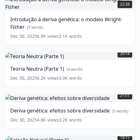
à
22:39
deriva
genética:
Introdução à deriva genética: o modelo Wright-
o
Fisher
modelo
(
7
words)
Wright-
Dec 30, 2025
6.9K
views
3.1K
words
Fisher
(
7
Teoria
words)
Neutra
20:14
(Parte
1)
Teoria Neutra (Parte 1)
(
4
words)
(
4
words)
Dec 30, 2025
6.2K
views
3.0K
words
Deriva
genética:
21:51
efeitos
sobre
Deriva genética: efeitos sobre diversidade
(
5
words)
diversidade
(
5
words)
Dec 30, 2025
4.8K
views
3.2K
words
Seleção
Natural
18:15