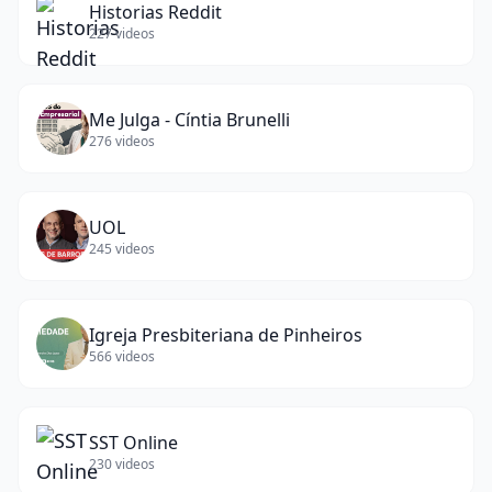
Historias Reddit
227
videos
Me Julga - Cíntia Brunelli
276
videos
UOL
245
videos
Igreja Presbiteriana de Pinheiros
566
videos
SST Online
230
videos