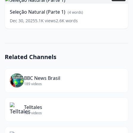
(Parte
1)
Seleção Natural (Parte 1)
(
4
words)
(
4
words)
Dec 30, 2025
5.1K
views
2.6K
words
Related Channels
BBC News Brasil
189
videos
Telltales
180
videos