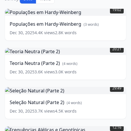
Populações
em
19:02
Hardy-
Weinberg
(
3
Populações em Hardy-Weinberg
(
3
words)
words)
Dec 30, 2025
4.4K
views
2.8K
words
Teoria
Neutra
20:21
(Parte
2)
Teoria Neutra (Parte 2)
(
4
words)
(
4
words)
Dec 30, 2025
3.6K
views
3.0K
words
Seleção
Natural
29:49
(Parte
2)
Seleção Natural (Parte 2)
(
4
words)
(
4
words)
Dec 30, 2025
3.7K
views
4.5K
words
Frequências
Alélicas
12:16