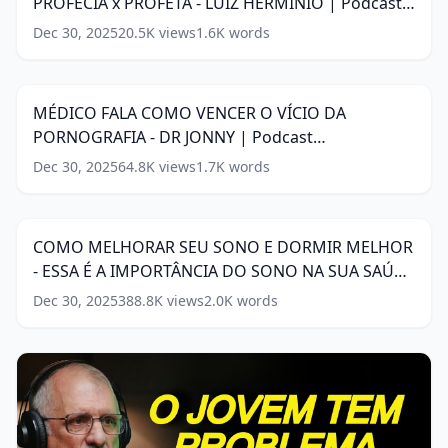
PROFECIA x PROFETA - LUIZ HERMINIO | Podcast
DOM
DE
Jesuscopy
(
16
words)
Dec 30, 2025
20.5K
views
1.6K
words
MÉDICO
PROFECIA
FALA
x
11:26
COMO
PROFETA
VENCER
-
MÉDICO FALA COMO VENCER O VÍCIO DA
O
LUIZ
PORNOGRAFIA - DR JONNY | Podcast
VÍCIO
HERMINIO
DA
Jesuscopy
(
14
words)
|
Dec 30, 2025
64.8K
views
1.7K
words
COMO
PORNOGRAFIA
Podcast
MELHORAR
-
10:39
Jesuscopy
(
16
SEU
DR
words)
SONO
JONNY
COMO MELHORAR SEU SONO E DORMIR MELHOR
E
|
- ESSA É A IMPORTÂNCIA DO SONO NA SUA SAÚDE
DORMIR
Podcast
MELHOR
| Jesuscopy
(
19
words)
Jesuscopy
Dec 30, 2025
(
14
388.8K
views
2.0K
words
-
words)
ESSA
É
A
IMPORTÂNCIA
DO
SONO