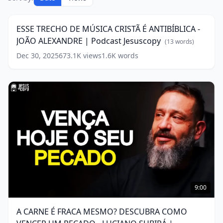
TRECHO
8:43
DE
MÚSICA
ESSE TRECHO DE MÚSICA CRISTÃ É ANTIBÍBLICA -
CRISTÃ
JOÃO ALEXANDRE | Podcast Jesuscopy
É
(
13
words)
ANTIBÍBLICA
Dec 30, 2025
673.1K
views
1.6K
words
-
JOÃO
ALEXANDRE
|
Podcast
Jesuscopy
(
13
words)
A
CARNE
9:00
É
FRACA
A CARNE É FRACA MESMO? DESCUBRA COMO
MESMO?