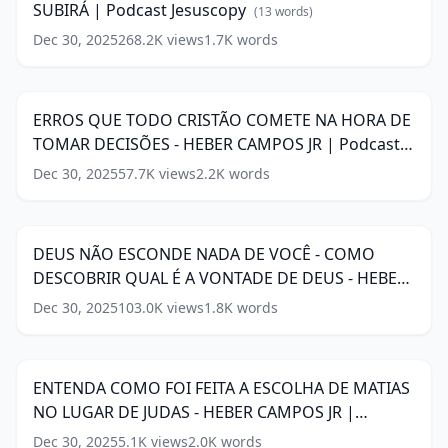
words)
SUBIRÁ | Podcast Jesuscopy
JEJUM
(
13
words)
DECISÕES
BÍBLICO
SÁBIAS
Dec 30, 2025
268.2K
views
1.7K
words
ERROS
-
-
QUE
LUCIANO
12:12
HEBER
TODO
SUBIRÁ
CAMPOS
CRISTÃO
|
JR
ERROS QUE TODO CRISTÃO COMETE NA HORA DE
COMETE
Podcast
|Podcast
TOMAR DECISÕES - HEBER CAMPOS JR | Podcast
NA
Jesuscopy
(
13
Jesuscopy
(
20
HORA
Jesuscopy
(
17
words)
words)
Dec 30, 2025
57.7K
views
2.2K
words
words)
DEUS
DE
NÃO
TOMAR
9:30
ESCONDE
DECISÕES
NADA
-
DEUS NÃO ESCONDE NADA DE VOCÊ - COMO
DE
HEBER
DESCOBRIR QUAL É A VONTADE DE DEUS - HEBER
VOCÊ
CAMPOS
-
CAMPOS JR |Jesuscopy
(
20
words)
JR
Dec 30, 2025
103.0K
views
1.8K
words
ENTENDA
COMO
|
COMO
DESCOBRIR
10:49
Podcast
FOI
QUAL
Jesuscopy
(
17
FEITA
É
ENTENDA COMO FOI FEITA A ESCOLHA DE MATIAS
words)
A
A
NO LUGAR DE JUDAS - HEBER CAMPOS JR |
ESCOLHA
VONTADE
DE
Podcast Jesuscopy
(
19
words)
DE
Dec 30, 2025
5.1K
views
2.0K
words
A