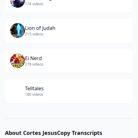
174
videos
Lion of Judah
215
videos
Ei Nerd
278
videos
Telltales
180
videos
About
Cortes JesusCopy
Transcripts