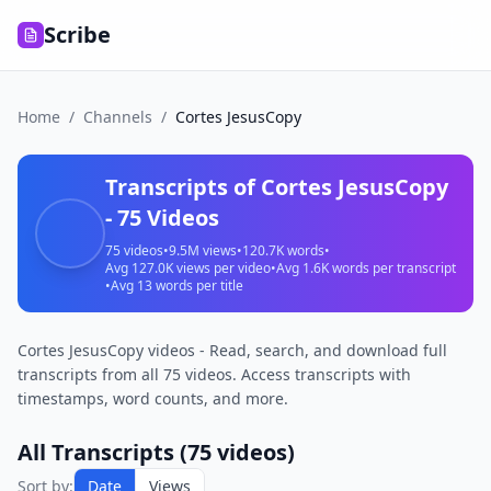
Scribe
Home
/
Channels
/
Cortes JesusCopy
Transcripts of
Cortes JesusCopy
-
75
Videos
75
videos
•
9.5M
views
•
120.7K
words
•
Avg
127.0K
views per video
•
Avg
1.6K
words per transcript
•
Avg
13
words per title
Cortes JesusCopy videos - Read, search, and download full
transcripts from all 75 videos. Access transcripts with
timestamps, word counts, and more.
All Transcripts (
75
videos)
ESSE
Sort by:
Date
Views