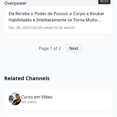
45:55
o
Poder
Ele Recebe o Poder de Possuir o Corpo e Roubar
de
Habilidades e Imediatamente se Torna Muito
Possuir
o
Overpower
(
17
words)
Dec 30, 2025
169.0K
views
10.5K
words
Corpo
e
Roubar
Habilidades
Page
1
of
2
Next
e
Imediatamente
se
Torna
Muito
Related Channels
Overpower
(
17
words)
Curso em Vídeo
405
videos