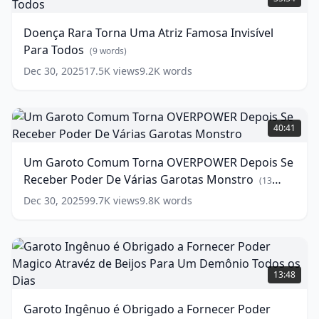
ELFA
Torna
(
12
words)
Uma
Doença Rara Torna Uma Atriz Famosa Invisível
Atriz
Para Todos
Famosa
(
9
words)
Invisível
Dec 30, 2025
17.5K
views
9.2K
words
Para
Todos
(
9
words)
Um
Garoto
40:41
Comum
Torna
Um Garoto Comum Torna OVERPOWER Depois Se
OVERPOWER
Receber Poder De Várias Garotas Monstro
Depois
(
13
Se
words)
Dec 30, 2025
99.7K
views
9.8K
words
Receber
Poder
De
Várias
Garoto
Garotas
Ingênuo
13:48
Monstro
(
13
é
words)
Obrigado
Garoto Ingênuo é Obrigado a Fornecer Poder
a