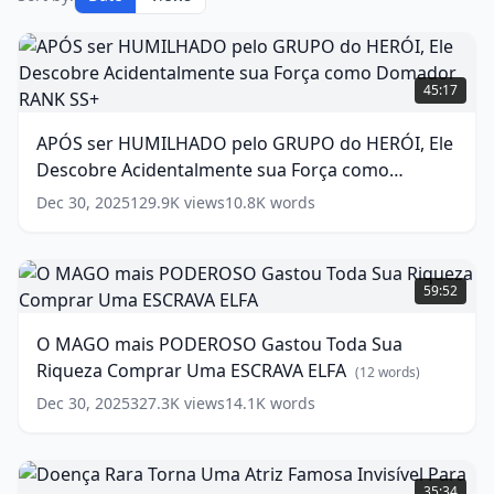
APÓS
ser
45:17
HUMILHADO
pelo
APÓS ser HUMILHADO pelo GRUPO do HERÓI, Ele
GRUPO
Descobre Acidentalmente sua Força como
do
HERÓI,
Domador RANK SS+
(
16
words)
Dec 30, 2025
129.9K
views
10.8K
words
Ele
Descobre
Acidentalmente
O
sua
MAGO
59:52
Força
mais
como
PODEROSO
O MAGO mais PODEROSO Gastou Toda Sua
Domador
Gastou
Riqueza Comprar Uma ESCRAVA ELFA
RANK
Toda
(
12
words)
SS+
Sua
Dec 30, 2025
327.3K
views
14.1K
words
Riqueza
(
16
words)
Comprar
Uma
Doença
ESCRAVA
Rara
35:34