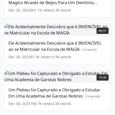
Magico Atravéz de Beijos Para Um Demônio
Fornecer
Poder
Todos os Dias
(
17
words)
Dec 30, 2025
407.1K
views
3.3K
words
Magico
Atravéz
de
Ele
Beijos
Acidentalmente
66:31
Para
Descobre
Um
que
Ele Acidentalmente Descobre que é INVENCÍVEL
Demônio
é
ao se Matricular na Escola de MAGIA
Todos
INVENCÍVEL
(
13
words)
os
ao
Dec 30, 2025
97.3K
views
15.9K
words
Dias
se
(
17
words)
Matricular
na
Um
Escola
Plebeu
10:36
de
foi
MAGIA
Capturado
(
13
Um Plebeu foi Capturado e Obrigado a Estudar
words)
e
Em Uma Academia de Garotas Nobres
Obrigado
(
14
words)
a
Dec 30, 2025
768.7K
views
2.6K
words
Estudar
Em