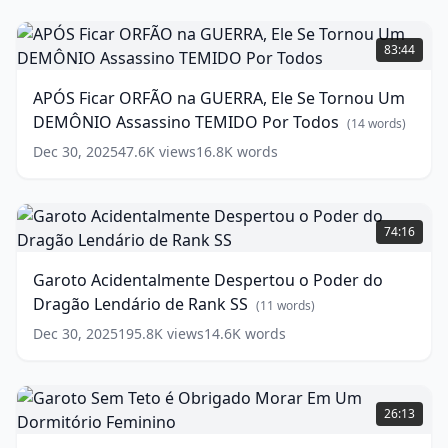
Prodígio
(
9
words)
APÓS
Ficar
83:44
ORFÃO
na
APÓS Ficar ORFÃO na GUERRA, Ele Se Tornou Um
GUERRA,
DEMÔNIO Assassino TEMIDO Por Todos
Ele
(
14
words)
Se
Dec 30, 2025
47.6K
views
16.8K
words
Tornou
Um
DEMÔNIO
Garoto
Assassino
Acidentalmente
74:16
TEMIDO
Despertou
Por
o
Garoto Acidentalmente Despertou o Poder do
Todos
Poder
(
14
Dragão Lendário de Rank SS
words)
do
(
11
words)
Dragão
Dec 30, 2025
195.8K
views
14.6K
words
Lendário
de
Rank
Garoto
SS
Sem
(
11
26:13
words)
Teto
é