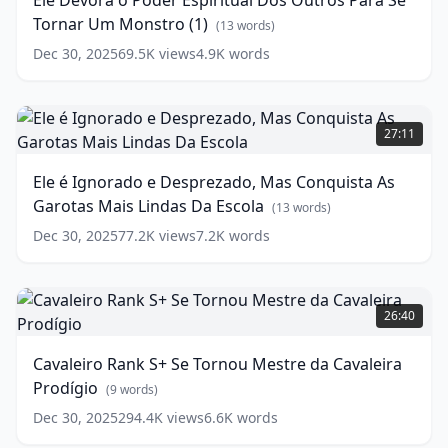
Ele Devora o Poder Espiritual Dos Outros Para Se
words)
Espiritual
Tornar Um Monstro (1)
Dos
(
13
words)
Outros
Dec 30, 2025
69.5K
views
4.9K
words
Para
Se
Tornar
Ele
Um
é
27:11
Monstro
Ignorado
(1)
e
Ele é Ignorado e Desprezado, Mas Conquista As
Desprezado,
(
13
Garotas Mais Lindas Da Escola
words)
Mas
(
13
words)
Conquista
Dec 30, 2025
77.2K
views
7.2K
words
As
Garotas
Mais
Cavaleiro
Lindas
Rank
26:40
Da
S+
Escola
Se
(
13
Cavaleiro Rank S+ Se Tornou Mestre da Cavaleira
words)
Tornou
Prodígio
Mestre
(
9
words)
da
Dec 30, 2025
294.4K
views
6.6K
words
Cavaleira