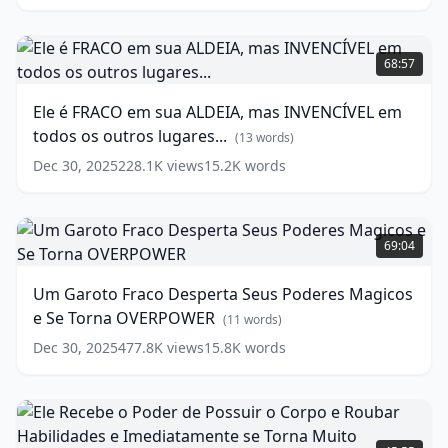
Homem
mais
Ele
Forte
é
68:57
do
FRACO
Universo!
em
Ele é FRACO em sua ALDEIA, mas INVENCÍVEL em
sua
(
13
todos os outros lugares...
words)
ALDEIA,
(
13
words)
mas
Dec 30, 2025
228.1K
views
15.2K
words
INVENCÍVEL
em
todos
Um
os
Garoto
69:04
outros
Fraco
lugares...
Desperta
Um Garoto Fraco Desperta Seus Poderes Magicos
Seus
(
13
e Se Torna OVERPOWER
words)
Poderes
(
11
words)
Magicos
Dec 30, 2025
477.8K
views
15.8K
words
e
Se
Torna
OVERPOWER
(
11
Ele
words)
Recebe