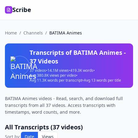
Scribe
Home
/
Channels
/
BATIMA Animes
Transcripts of
BATIMA Animes
-
37
Videos
37
videos
•
14.1M
views
•
419.3K
words
•
Avg
380.8K
views per video
•
Avg
11.3K
words per transcript
•
Avg
13
words per title
BATIMA Animes videos - Read, search, and download full
transcripts from all 37 videos. Access transcripts with
timestamps, word counts, and more.
All Transcripts (
37
videos)
Sort by:
Date
Views