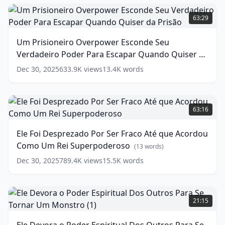
Uma
Um
Academia
Prisioneiro
63:29
de
Overpower
Garotas
Esconde
Um Prisioneiro Overpower Esconde Seu
Nobres
Seu
(
14
Verdadeiro Poder Para Escapar Quando Quiser da
words)
Verdadeiro
Poder
Prisão
(
13
words)
Dec 30, 2025
633.9K
views
13.4K
words
Para
Escapar
Quando
Ele
Quiser
Foi
63:16
da
Desprezado
Prisão
Por
(
13
Ele Foi Desprezado Por Ser Fraco Até que Acordou
words)
Ser
Como Um Rei Superpoderoso
Fraco
(
13
words)
Até
Dec 30, 2025
789.4K
views
15.5K
words
que
Acordou
Como
Ele
Um
Devora
21:15
Rei
o
Superpoderoso
Poder
(
13