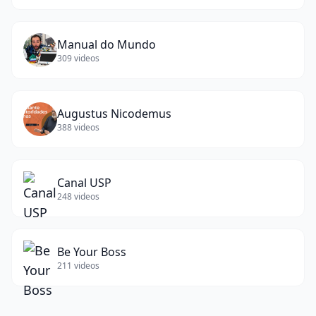
Manual do Mundo
309
videos
Augustus Nicodemus
388
videos
Canal USP
248
videos
Be Your Boss
211
videos