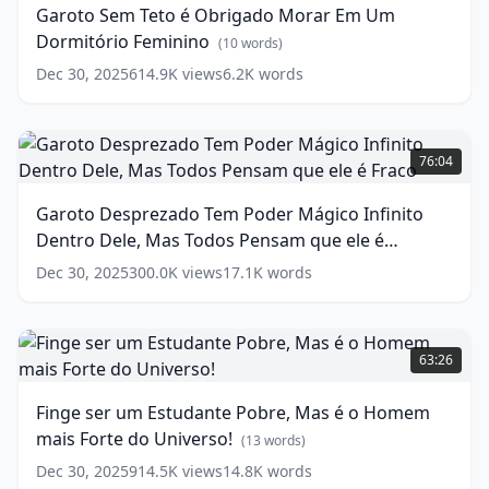
Garoto Sem Teto é Obrigado Morar Em Um
Obrigado
Dormitório Feminino
Morar
(
10
words)
Em
Dec 30, 2025
614.9K
views
6.2K
words
Um
Dormitório
Feminino
Garoto
(
10
words)
Desprezado
76:04
Tem
Poder
Garoto Desprezado Tem Poder Mágico Infinito
Mágico
Dentro Dele, Mas Todos Pensam que ele é
Infinito
Dentro
Fraco
(
15
words)
Dec 30, 2025
300.0K
views
17.1K
words
Dele,
Mas
Todos
Finge
Pensam
ser
63:26
que
um
ele
Estudante
Finge ser um Estudante Pobre, Mas é o Homem
é
Pobre,
mais Forte do Universo!
Fraco
Mas
(
15
(
13
words)
words)
é
Dec 30, 2025
914.5K
views
14.8K
words
o