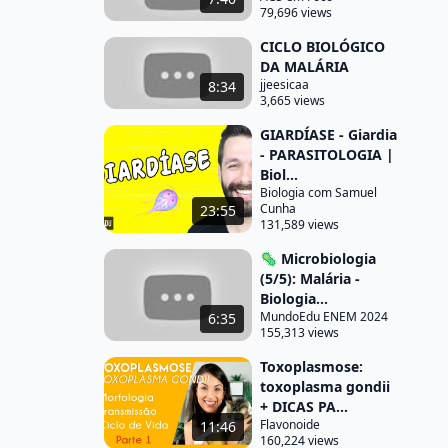
79,696 views
CICLO BIOLÓGICO
DA MALÁRIA
jjeesicaa
8:34
3,665 views
GIARDÍASE - Giardia
- PARASITOLOGIA |
Biol...
Biologia com Samuel
Cunha
23:55
131,589 views
🦠 Microbiologia
(5/5): Malária -
Biologia...
MundoEdu ENEM 2024
6:35
155,313 views
Toxoplasmose:
toxoplasma gondii
+ DICAS PA...
Flavonoide
11:46
160,224 views