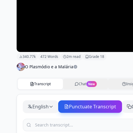
340.77k
472
Words
2
m read
Grade
18
O Plasmódio e a Malária
Transcript
Chat
Insi
New
English
Punctuate Transcript