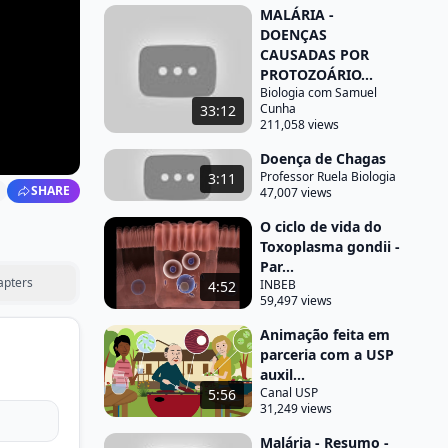
MALÁRIA -
DOENÇAS
CAUSADAS POR
PROTOZOÁRIO...
Biologia com Samuel
Cunha
33:12
211,058 views
Doença de Chagas
Professor Ruela Biologia
3:11
SHARE
47,007 views
O ciclo de vida do
Toxoplasma gondii -
Par...
apters
INBEB
4:52
59,497 views
Animação feita em
parceria com a USP
auxil...
Canal USP
5:56
31,249 views
Malária - Resumo -