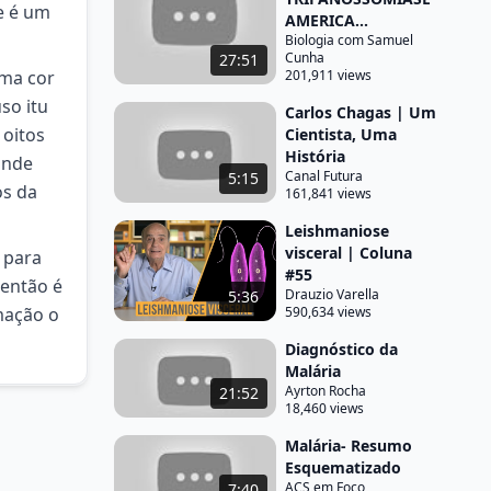
e é um
AMERICA...
Biologia com Samuel
Cunha
27:51
ma cor
201,911 views
so itu
Carlos Chagas | Um
 oitos
Cientista, Uma
História
onde
Canal Futura
5:15
os da
161,841 views
Leishmaniose
visceral | Coluna
 para
#55
 então é
Drauzio Varella
5:36
mação o
590,634 views
Diagnóstico da
Malária
Ayrton Rocha
21:52
18,460 views
Malária- Resumo
Esquematizado
ACS em Foco
7:40