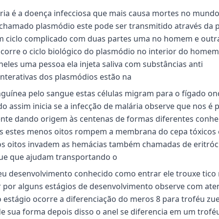
ria é a doença infecciosa que mais causa mortes no mundo
chamado plasmódio este pode ser transmitido através da 
m ciclo complicado com duas partes uma no homem e outr
orre o ciclo biológico do plasmódio no interior do homem
es uma pessoa ela injeta saliva com substâncias anti
interativas dos plasmódios estão na
anguínea pelo sangue estas células migram para o fígado on
do assim inicia se a infecção de malária observe que nos é 
ente dando origem às centenas de formas diferentes conhe
ões estes menos oitos rompem a membrana do cepa tóxicos
nos oitos invadem as hemácias também chamadas de eritróc
gue que ajudam transportando o
seu desenvolvimento conhecido como entrar ele trouxe tico
ar por alguns estágios de desenvolvimento observe com ate
estágio ocorre a diferenciação do meros 8 para troféu zu
 sua forma depois disso o anel se diferencia em um trofé