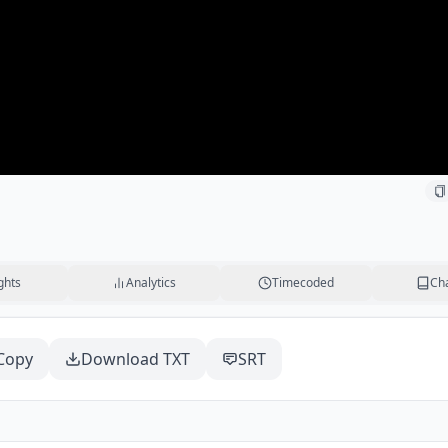
ghts
Analytics
Timecoded
Ch
Copy
Download TXT
SRT