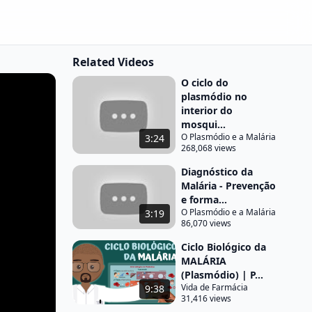
Related Videos
O ciclo do
plasmódio no
interior do
mosqui...
O Plasmódio e a Malária
3:24
268,068 views
Diagnóstico da
Malária - Prevenção
e forma...
O Plasmódio e a Malária
3:19
86,070 views
Ciclo Biológico da
MALÁRIA
(Plasmódio) | P...
Vida de Farmácia
9:38
31,416 views