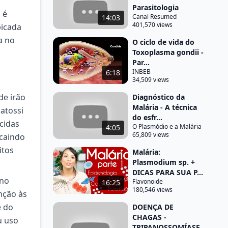
Parasitologia
 é
Canal Resumed
14:03
401,570 views
picada
a no
O ciclo de vida do
Toxoplasma gondii -
Par...
INBEB
6:18
34,509 views
de irão
Diagnóstico da
Malária - A técnica
patossi
do esfr...
cidas
O Plasmódio e a Malária
4:05
65,809 views
 caindo
itos
Malária:
Plasmodium sp. +
DICAS PARA SUA P...
 no
Flavonoide
16:25
180,546 views
nção às
e do
DOENÇA DE
CHAGAS -
u uso
TRIPANOSSOMÍASE