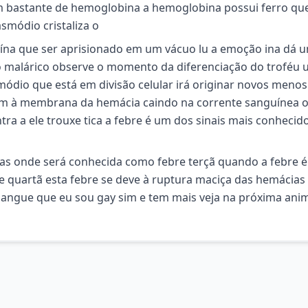
em bastante de hemoglobina a hemoglobina possui ferro qu
smódio cristaliza o
a que ser aprisionado em um vácuo lu a emoção ina dá u
 malárico observe o momento da diferenciação do troféu u
dio que está em divisão celular irá originar novos menos
em à membrana da hemácia caindo na corrente sanguínea 
ntra a ele trouxe tica a febre é um dos sinais mais conhecid
as onde será conhecida como febre terçã quando a febre é
 quartã esta febre se deve à ruptura maciça das hemácias
sangue que eu sou gay sim e tem mais veja na próxima ani