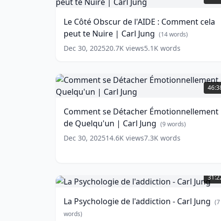
Obscur
de
Le Côté Obscur de l'AIDE : Comment cela
l'AIDE
peut te Nuire | Carl Jung
:
(
14
words)
Comment
Dec 30, 2025
20.7K
views
5.1K
words
cela
peut
te
Comment
Nuire
se
46:3
|
Détacher
Carl
Émotionnellement
Comment se Détacher Émotionnellement
Jung
de
(
14
de Quelqu'un | Carl Jung
words)
Quelqu'un
(
9
words)
|
Dec 30, 2025
14.6K
views
7.3K
words
Carl
Jung
(
9
words)
La
Psychologie
31:2
de
l'addiction
La Psychologie de l'addiction - Carl Jung
(
7
-
Carl
words)