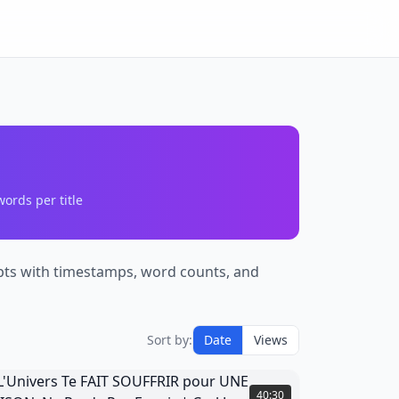
ords per title
ripts with timestamps, word counts, and
Sort by:
Date
Views
'Univers
e
40:30