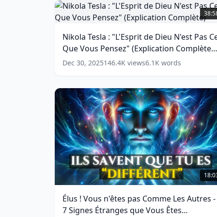
Nikola
|
Tesla
38:5
Dans
:
Laquelle
"L'Esprit
Nikola Tesla : "L'Esprit de Dieu N'est Pas C
Vous
de
Que Vous Pensez" (Explication Complète)
Trouvez-
Dieu
Vous
N'est
(
14
words)
Dec 30, 2025
146.4K
views
6.1K
words
?
Pas
Ce
(
16
words)
Que
Vous
Pensez"
(Explication
Complète)
(
14
words)
Élus
!
18:0
Vous
n'êtes
Élus ! Vous n'êtes pas Comme Les Autres -
pas
7 Signes Étranges que Vous Êtes
Comme