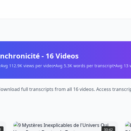
nchronicité
-
16
Videos
•
Avg
112.9K
views per video
•
Avg
5.3K
words per transcript
•
Avg
13
w
download full transcripts from all 16 videos. Access transc
9
L
Mystères
T
2
30:42