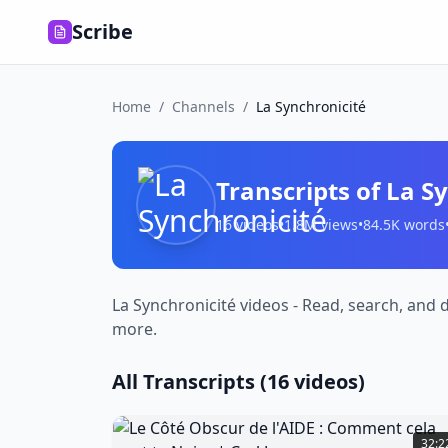
Scribe
Home
/
Channels
/
La Synchronicité
Transcripts of
La Sy
16
videos
•
1.8M
views
•
84.5K
words
La Synchronicité videos - Read, search, and 
more.
All Transcripts (
16
videos)
Le
Côté
32:2