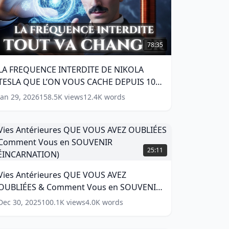
A
FREQUENCE
78:35
NTERDITE
DE
LA FREQUENCE INTERDITE DE NIKOLA
NIKOLA
TESLA QUE L’ON VOUS CACHE DEPUIS 100
ESLA
QUE
ANS (Dangereux si mal utilisé)
(
17
words)
Jan 29, 2026
158.5K
views
12.4K
words
’ON
VOUS
CACHE
EPUIS
ies
00
ntérieures
25:11
ANS
QUE
Dangereux
VOUS
Vies Antérieures QUE VOUS AVEZ
i
VEZ
al
OUBLIÉES & Comment Vous en SOUVENIR
UBLIÉES
tilisé)
&
(RÉINCARNATION)
(
12
words)
Dec 30, 2025
100.1K
views
4.0K
words
(
17
Comment
ords)
ous
en