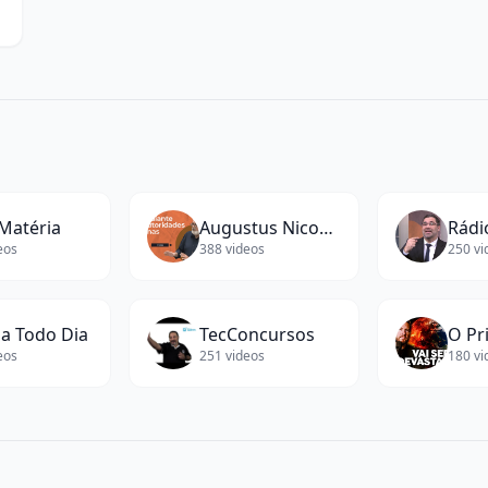
Matéria
Augustus Nicodemus
eos
388
videos
250
vi
ia Todo Dia
TecConcursos
O Pr
eos
251
videos
180
vi