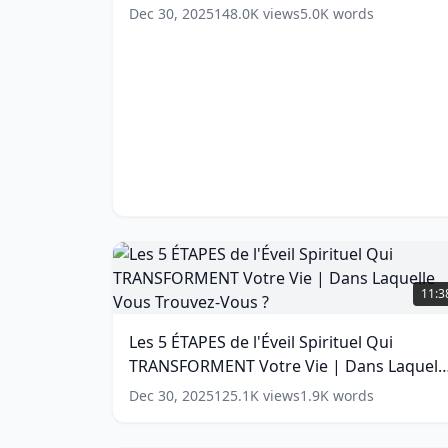
Jung
(
7
Dec 30, 2025
148.0K
views
5.0K
words
words)
Les
5
11:3
ÉTAPES
de
Les 5 ÉTAPES de l'Éveil Spirituel Qui
l'Éveil
TRANSFORMENT Votre Vie | Dans Laquell
Spirituel
Qui
Vous Trouvez-Vous ?
(
16
words)
Dec 30, 2025
125.1K
views
1.9K
words
TRANSFORMENT
Votre
Vie