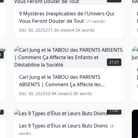
Inexplicables
F
de
S
9 Mystères Inexplicables de l'Univers Qui
l'Univers
p
Vous Feront Douter de Tout
Qui
(
11
words)
Vous
R
Dec 30, 2025
271.5K
views
4.5K
words
Feront
Douter
P
de
P
Tout
E
(
11
é
Carl
8
|
words)
t
Jung
21:21
C
I
et
J
|
le
Carl Jung et le TABOU des PARENTS
w
C
TABOU
J
ABSENTS | Comment Ça Affecte les
des
w
PARENTS
Enfants et Déstabilise la Société
(
18
words)
Dec 30, 2025
53.9K
views
3.3K
words
ABSENTS
Les
|
9
Comment
2
17:41
Types
Ça
d'Élus
Affecte
Les 9 Types d'Élus et Leurs Buts Divins
(
8
et
les
Leurs
words)
Enfants