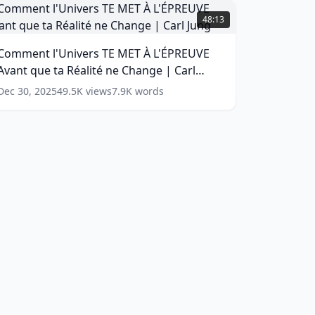
Comment
SOUVENIR
'Univers
48:13
RÉINCARNATION)
E
MET
(
12
Comment l'Univers TE MET À L'ÉPREUVE
ords)
À
Avant que ta Réalité ne Change | Carl
'ÉPREUVE
vant
Jung
(
15
words)
Dec 30, 2025
49.5K
views
7.9K
words
que
a
éalité
ne
Change
arl
ung
(
15
ords)