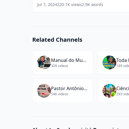
Les
Différent
(
16
words)
Jul 7, 2024
220.1K
views
2.9K
words
Autres
-
7
Signes
Étranges
que
Related Channels
Vous
Êtes
Différent
(
16
Manual do Mundo
Toda 
words)
309
videos
189
vid
Pastor Antônio Júnior
Ciênc
546
videos
293
vid