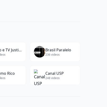
Rádio e TV Justiça
Brasil Paralelo
deos
236
videos
imo Rico
Canal USP
deos
248
videos