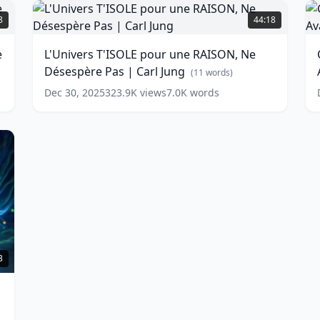
L'Univers
Toi
(
11
T'ISOLE
l
8
44:18
words)
(
pour
T
une
e
L'Univers T'ISOLE pour une RAISON, Ne
RAISON,
w
Désespère Pas | Carl Jung
Ne
L
(
11
words)
Désespère
A
Dec 30, 2025
323.9K
views
7.0K
words
Pas
|
t
Carl
R
Jung
(
11
words)
|
C
J
w
3