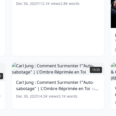
Buts
et
Dec 30, 2025
112.1K
views
2.8K
words
Divins
Déstabilise
(
8
la
words)
L
Société
(
18
words)
I
T
L
Carl
D
Jung
V
19:35
1
:
A
8
Comment
Carl Jung : Comment Surmonter l'"Auto-
(
Surmonter
sabotage" | L'Ombre Réprimée en Toi
s
l'"Auto-
(
11
A
m
sabotage"
e
O
words)
Dec 30, 2025
14.5K
views
3.1K
words
u
|
L'Ombre
Réprimée
w
V
en