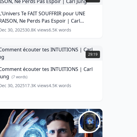
AIT
OUFFRIR
L'Univers Te FAIT SOUFFRIR pour UNE
our
RAISON, Ne Perds Pas Espoir | Carl
UNE
AISON,
Jung
(
14
words)
Dec 30, 2025
30.8K
views
6.5K
words
Ne
erds
as
Comment
spoir
couter
29:19
es
arl
NTUITIONS
Comment écouter tes INTUITIONS | Carl
ung
(
14
Jung
ords)
arl
(
7
words)
ung
(
7
Dec 30, 2025
17.3K
views
4.5K
words
ords)