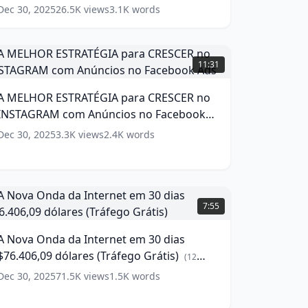
ara
words)
Dec 30, 2025
26.5K
views
3.1K
words
ANÚNCIOS
GUIA
EFINITIVO)
A
MELHOR
(
10
11:31
ords)
STRATÉGIA
ara
A MELHOR ESTRATÉGIA para CRESCER no
CRESCER
INSTAGRAM com Anúncios no Facebook
no
INSTAGRAM
Ads
(
12
words)
Dec 30, 2025
3.3K
views
2.4K
words
com
núncios
no
acebook
A
ds
(
12
Nova
7:55
ords)
Onda
da
A Nova Onda da Internet em 30 dias
nternet
$76.406,09 dólares (Tráfego Grátis)
em
(
12
0
words)
Dec 30, 2025
71.5K
views
1.5K
words
ias
76.406,09