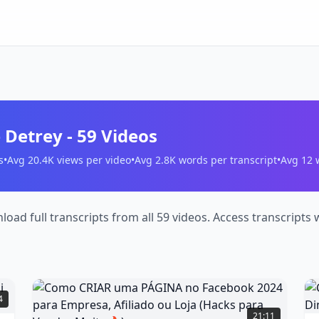
e Detrey
-
59
Videos
s
•
Avg
20.4K
views per video
•
Avg
2.8K
words per transcript
•
Avg
12
w
nload full transcripts from all 59 videos. Access transcrip
Como
4
CRIAR
21:11