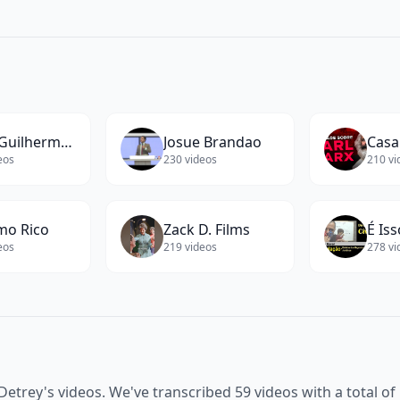
Prof. Guilherme Goulart - Biologia
Josue Brandao
Casa
eos
230
videos
210
vi
mo Rico
Zack D. Films
eos
219
videos
278
vi
 Detrey
's videos. We've transcribed
59
videos with a total of