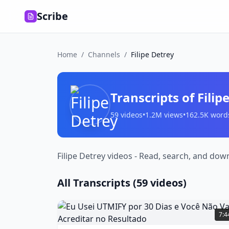
Scribe
Home
/
Channels
/
Filipe Detrey
Transcripts of
Filip
59
videos
•
1.2M
views
•
162.5K
word
Filipe Detrey videos - Read, search, and dow
All Transcripts (
59
videos)
Eu
Usei
7:4
UTMIFY