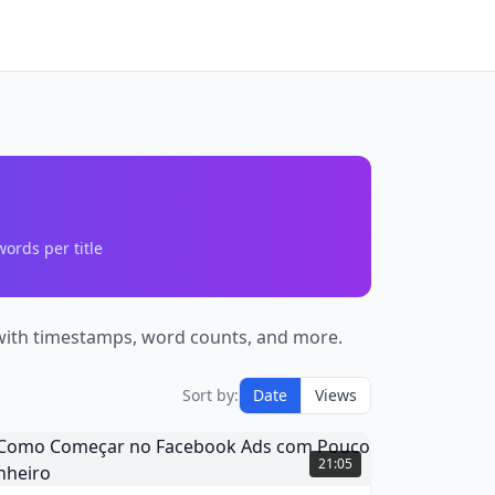
ords per title
ts with timestamps, word counts, and more.
Sort by:
Date
Views
Como
Começar
21:05
no