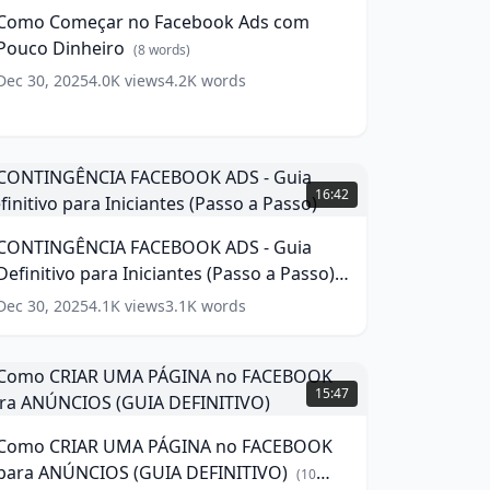
acebook
Como Começar no Facebook Ads com
ds
Pouco Dinheiro
com
(
8
words)
ouco
Dec 30, 2025
4.0K
views
4.2K
words
inheiro
(
8
ords)
CONTINGÊNCIA
FACEBOOK
16:42
ADS
CONTINGÊNCIA FACEBOOK ADS - Guia
uia
Definitivo para Iniciantes (Passo a Passo)
efinitivo
ara
(
11
words)
Dec 30, 2025
4.1K
views
3.1K
words
niciantes
Passo
Como
asso)
RIAR
15:47
UMA
(
11
ords)
PÁGINA
Como CRIAR UMA PÁGINA no FACEBOOK
no
para ANÚNCIOS (GUIA DEFINITIVO)
FACEBOOK
(
10