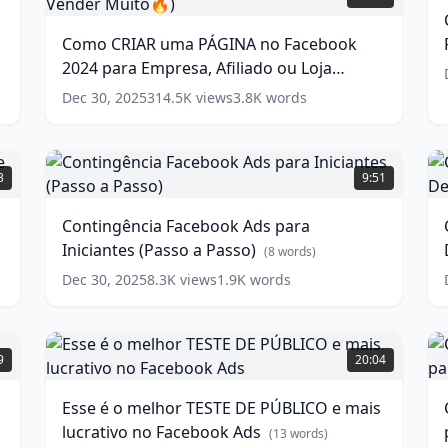
F
uma
A
PÁGINA
Como CRIAR uma PÁGINA no Facebook
no
P
2024 para Empresa, Afiliado ou Loja
Facebook
D
2024
(Hacks para Vender Muito🔥)
(
16
words)
Dec 30, 2025
314.5K
views
3.8K
words
w
para
Empresa,
Afiliado
Contingência
ou
Facebook
3
9:51
Loja
Ads
(Hacks
para
-
Contingência Facebook Ads para
para
Iniciantes
G
Iniciantes (Passo a Passo)
Vender
(Passo
D
(
8
words)
Muito
a
p
Dec 30, 2025
8.3K
views
1.9K
words
🔥)
Passo)
I
(
16
(
(
8
words)
a
words)
Esse
P
é
C
9
20:04
o
melhor
w
Esse é o melhor TESTE DE PÚBLICO e mais
TESTE
lucrativo no Facebook Ads
DE
(
13
words)