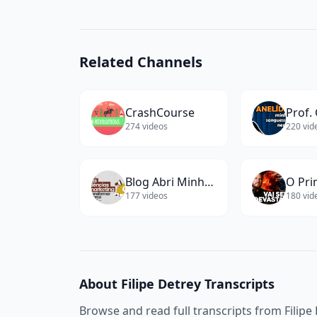
Related Channels
CrashCourse
274
videos
220
vid
Blog Abri Minha Empresa
O Pri
177
videos
180
vid
About
Filipe Detrey
Transcripts
Browse and read full transcripts from
Filipe