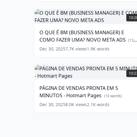
PASSO
(
10
words)
O
QUE
10:2
É
BM
O QUE É BM (BUSINESS MANAGER) E
(BUSINESS
COMO FAZER UMA? NOVO META ADS
MANAGER)
(
13
E
words)
Dec 30, 2025
7.7K
views
1.9K
words
COMO
FAZER
UMA?
PÁGINA
NOVO
DE
10:2
META
VENDAS
ADS
PRONTA
(
13
PÁGINA DE VENDAS PRONTA EM 5
words)
EM
MINUTOS - Hotmart Pages
5
(
10
words)
MINUTOS
Dec 30, 2025
8.0K
views
2.1K
words
-
Hotmart
Pages
(
10
words)