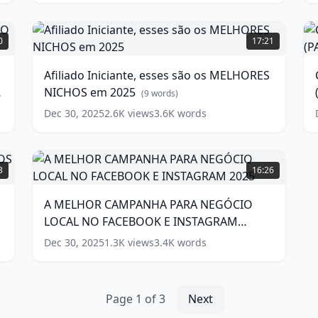
d
do
(
Facebook
Afiliado
G
Ads
Iniciante,
C
0
17:21
(Atualizado
esses
w
2024)
são
Afiliado Iniciante, esses são os MELHORES
os
(
13
NICHOS em 2025
words)
MELHORES
2
(
9
words)
NICHOS
(
Dec 30, 2025
2.6K
views
3.6K
words
em
2025
P
(
9
words)
A
MELHOR
w
3
16:26
CAMPANHA
PARA
A MELHOR CAMPANHA PARA NEGÓCIO
NEGÓCIO
LOCAL NO FACEBOOK E INSTAGRAM
LOCAL
NO
2025
(
11
words)
Dec 30, 2025
1.3K
views
3.4K
words
FACEBOOK
E
INSTAGRAM
2025
(
11
Page
1
of
3
Next
words)