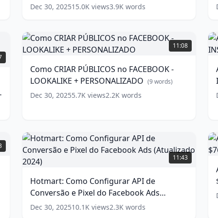
PÚBLICO
p
Dec 30, 2025
15.0K
views
3.9K
words
e
mais
(
lucrativo
D
Como
no
CRIAR
11:08
Facebook
PÚBLICOS
w
E
7
Ads
no
(
13
p
Como CRIAR PÚBLICOS no FACEBOOK -
words)
FACEBOOK
LOOKALIKE + PERSONALIZADO
-
(
9
words)
LOOKALIKE
Dec 30, 2025
5.7K
views
2.2K
words
+
PERSONALIZADO
A
(
9
words)
F
A
Hotmart:
3
w
Como
11:43
Configurar
I
API
Hotmart: Como Configurar API de
de
3
Conversão e Pixel do Facebook Ads
Conversão
d
e
(Atualizado 2024)
(
13
words)
Dec 30, 2025
10.1K
views
2.3K
words
$
Pixel