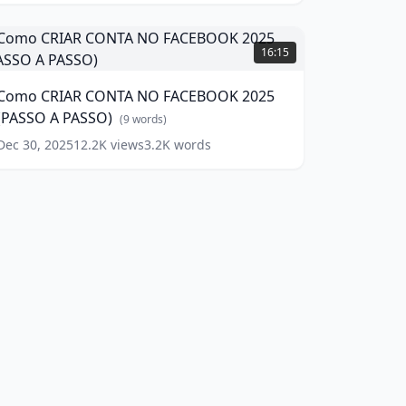
ólares
Tráfego
Como
rátis)
RIAR
16:15
(
12
CONTA
ords)
NO
Como CRIAR CONTA NO FACEBOOK 2025
FACEBOOK
(PASSO A PASSO)
025
(
9
words)
PASSO
Dec 30, 2025
12.2K
views
3.2K
words
A
ASSO)
(
9
ords)