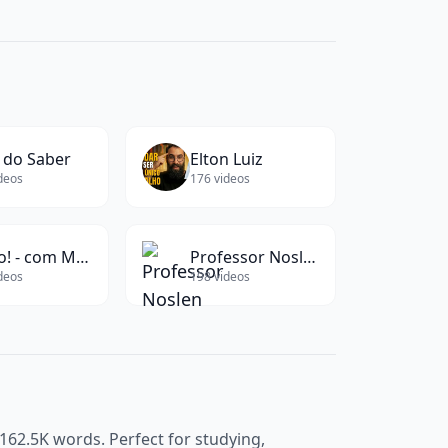
 do Saber
Elton Luiz
deos
176
videos
É Isso! - com Marco Evangelista
Professor Noslen
deos
198
videos
162.5K
words. Perfect for studying,