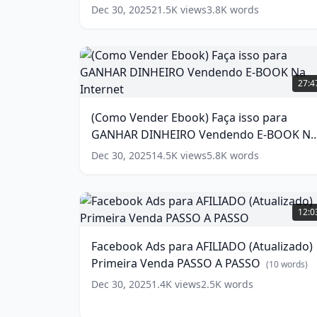
(Solução
Dec 30, 2025
21.5K
views
3.8K
words
2025)
(
7
words)
(Como
Vender
27:4
Ebook)
Faça
(Como Vender Ebook) Faça isso para
isso
GANHAR DINHEIRO Vendendo E-BOOK Na
para
GANHAR
Internet
(
12
words)
Dec 30, 2025
14.5K
views
5.8K
words
DINHEIRO
Vendendo
E-
Facebook
BOOK
Ads
12:0
Na
para
Internet
AFILIADO
(
12
Facebook Ads para AFILIADO (Atualizado)
words)
(Atualizado)
Primeira Venda PASSO A PASSO
Primeira
(
10
words)
Venda
Dec 30, 2025
1.4K
views
2.5K
words
PASSO
A