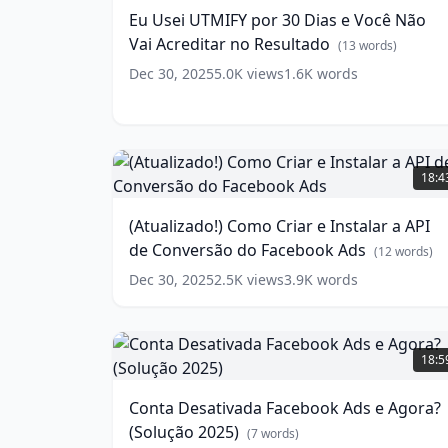
por
Eu Usei UTMIFY por 30 Dias e Você Não
30
Vai Acreditar no Resultado
Dias
(
13
words)
e
Dec 30, 2025
5.0K
views
1.6K
words
Você
Não
Vai
Acreditar
(Atualizado!)
no
Como
18:4
Resultado
(
13
Criar
words)
e
(Atualizado!) Como Criar e Instalar a API
Instalar
de Conversão do Facebook Ads
a
(
12
words)
API
Dec 30, 2025
2.5K
views
3.9K
words
de
Conversão
do
Conta
Facebook
Desativada
18:5
Ads
Facebook
(
12
words)
Ads
Conta Desativada Facebook Ads e Agora?
e
(Solução 2025)
Agora?
(
7
words)