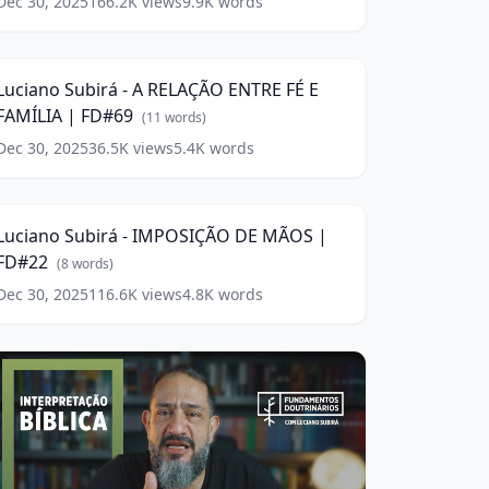
ords)
Dec 30, 2025
166.2K
views
9.9K
words
uciano
ubirá
30:02
A
Luciano Subirá - A RELAÇÃO ENTRE FÉ E
RELAÇÃO
FAMÍLIA | FD#69
ENTRE
(
11
words)
É
Dec 30, 2025
36.5K
views
5.4K
words
AMÍLIA
uciano
FD#69
ubirá
(
11
29:29
ords)
IMPOSIÇÃO
Luciano Subirá - IMPOSIÇÃO DE MÃOS |
DE
FD#22
MÃOS
(
8
words)
Dec 30, 2025
116.6K
views
4.8K
words
FD#22
(
8
ords)