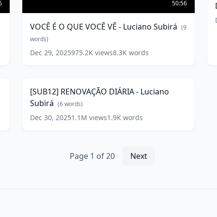
L
S
-
VOCÊ
É
6
50:56
O
QUE
VOCÊ É O QUE VOCÊ VÊ - Luciano Subirá
|
(
9
VOCÊ
VÊ
words)
w
-
Dec 29, 2025
975.2K
views
8.3K
words
Luciano
Subirá
(
9
words)
[SUB12]
RENOVAÇÃO
1
11:49
DIÁRIA
-
[SUB12] RENOVAÇÃO DIÁRIA - Luciano
Luciano
Subirá
Subirá
(
6
words)
(
6
words)
Dec 30, 2025
1.1M
views
1.9K
words