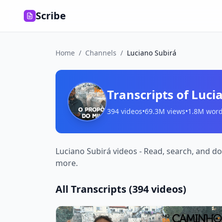
Scribe
Home
/
Channels
/
Luciano Subirá
Transcripts of
Luci
394
videos
•
69.3M
views
•
1.8M
word
Luciano Subirá videos - Read, search, and do
more.
All Transcripts (
394
videos)