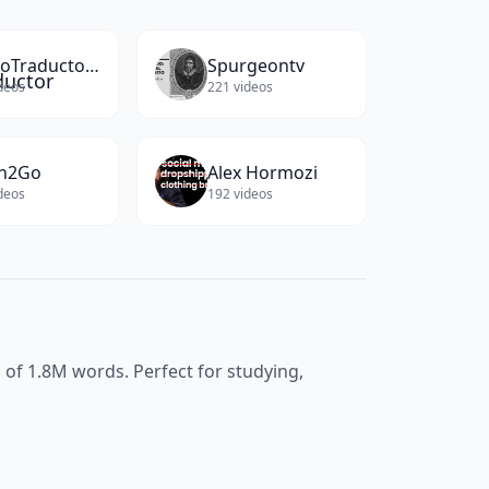
BrunoTraductor Official
Spurgeontv
deos
221
videos
ch2Go
Alex Hormozi
deos
192
videos