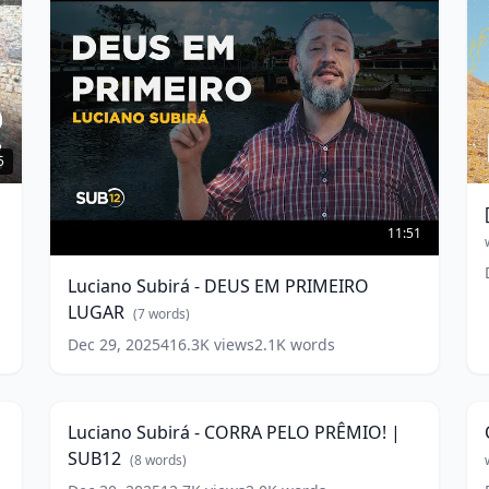
[
E
5
E
-
Luciano
L
Subirá
11:51
S
-
w
DEUS
Luciano Subirá - DEUS EM PRIMEIRO
EM
LUGAR
PRIMEIRO
(
7
words)
LUGAR
(
7
Dec 29, 2025
416.3K
views
2.1K
words
words)
Luciano
Subirá
4
11:54
-
-
L
CORRA
Luciano Subirá - CORRA PELO PRÊMIO! |
S