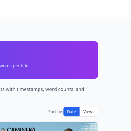
words per title
ipts with timestamps, word counts, and
Sort by:
Date
Views