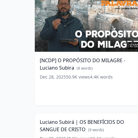
[NCDP]
O
27:5
PROPÓSITO
DO
[NCDP] O PROPÓSITO DO MILAGRE -
MILAGRE
Luciano Subira
-
(
8
words)
Luciano
Dec 28, 2025
50.9K
views
4.4K
words
Subira
(
8
words)
Luciano
Subirá
65:4
|
OS
Luciano Subirá | OS BENEFÍCIOS DO