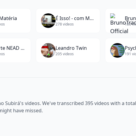
Page
1
of
20
Next
Matéria
É Isso! - com Marco Evangelista
eos
278
videos
180
vi
Suporte NEAD Universidade Nilton Lins
Leandro Twin
Psy
eos
205
videos
191
vi