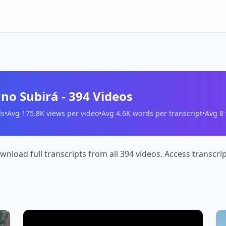
ano Subirá
-
394
Videos
s
•
Avg
175.8K
views per video
•
Avg
4.6K
words per transcript
•
Avg
8
wnload full transcripts from all 394 videos. Access transcr