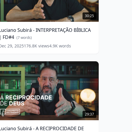
uciano
ubirá
30:25
INTERPRETAÇÃO
Luciano Subirá - INTERPRETAÇÃO BÍBLICA
ÍBLICA
| FD#4
(
7
words)
FD#4
(
7
Dec 29, 2025
176.8K
views
4.9K
words
ords)