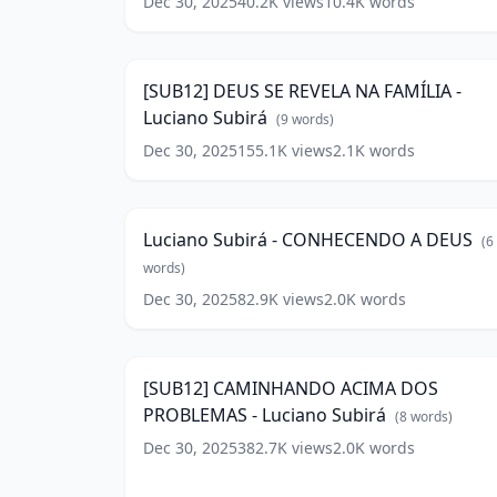
BENEFÍCIOS
SANGUE DE CRISTO
DO
(
9
words)
SANGUE
Dec 30, 2025
40.2K
views
10.4K
words
DE
CRISTO
(
9
words)
[SUB12]
DEUS
11:1
SE
REVELA
[SUB12] DEUS SE REVELA NA FAMÍLIA -
NA
Luciano Subirá
FAMÍLIA
(
9
words)
-
Dec 30, 2025
155.1K
views
2.1K
words
Luciano
Luciano
Subirá
(
9
Subirá
words)
11:5
-
CONHECENDO
Luciano Subirá - CONHECENDO A DEUS
(
6
A
DEUS
words)
(
6
words)
Dec 30, 2025
82.9K
views
2.0K
words