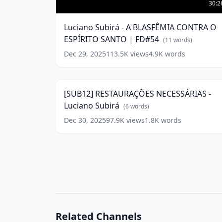
Luciano
Subirá
30:2
-
A
Luciano Subirá - A BLASFÊMIA CONTRA O
BLASFÊMIA
ESPÍRITO SANTO | FD#54
CONTRA
(
11
words)
O
Dec 29, 2025
113.5K
views
4.9K
words
ESPÍRITO
SANTO
|
[SUB12]
FD#54
RESTAURAÇÕES
(
11
11:3
words)
NECESSÁRIAS
-
[SUB12] RESTAURAÇÕES NECESSÁRIAS -
Luciano
Luciano Subirá
Subirá
(
6
words)
(
6
words)
Dec 30, 2025
97.9K
views
1.8K
words