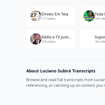
Related Channels
Direito Em Tela
Toda 
177
videos
189
vid
Rádio e TV Justiça
250
videos
182
vid