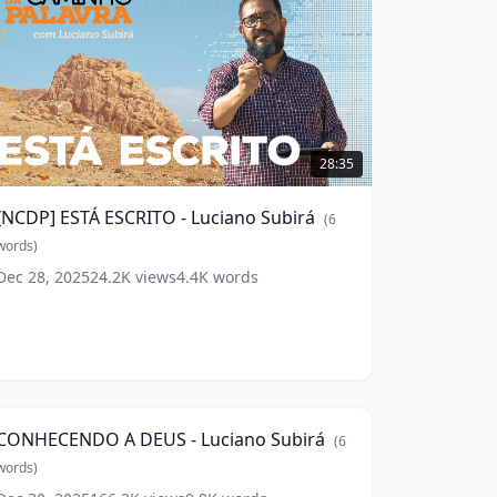
NCDP]
STÁ
28:35
SCRITO
[NCDP] ESTÁ ESCRITO - Luciano Subirá
(
6
uciano
ubirá
words)
(
6
ords)
Dec 28, 2025
24.2K
views
4.4K
words
CONHECENDO
A
60:17
DEUS
CONHECENDO A DEUS - Luciano Subirá
(
6
uciano
ubirá
words)
(
6