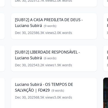
PELO
SUB12
w
PRÊMIO!
(
8
words)
|
Dec 30, 2025
12.7K
views
2.0K
words
SUB12
(
8
words)
[SUB12]
L
A
S
0
12:01
CASA
-
PREDILETA
[SUB12] A CASA PREDILETA DE DEUS -
DE
Luciano Subirá
DEUS
(
9
words)
-
F
Dec 30, 2025
86.3K
views
2.0K
words
Luciano
E
Subirá
F
(
9
|
words)
[SUB12]
L
3
LIBERDADE
S
11:13
RESPONSÁVEL
w
-
-
[SUB12] LIBERDADE RESPONSÁVEL -
Luciano
Luciano Subirá
Subirá
(
6
words)
(
6
|
words)
Dec 30, 2025
43.2K
views
1.9K
words
w