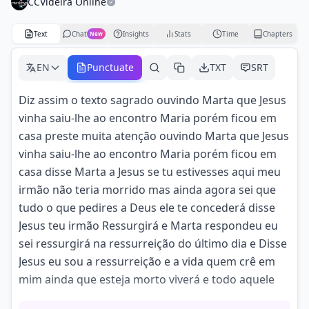
CCVideira Online
Text
Chat
Insights
Stats
Time
Chapters
New
EN
Punctuate
TXT
SRT
Diz assim o texto sagrado ouvindo Marta que Jesus
vinha saiu-lhe ao encontro Maria porém ficou em
casa preste muita atenção ouvindo Marta que Jesus
vinha saiu-lhe ao encontro Maria porém ficou em
casa disse Marta a Jesus se tu estivesses aqui meu
irmão não teria morrido mas ainda agora sei que
tudo o que pedires a Deus ele te concederá disse
Jesus teu irmão Ressurgirá e Marta respondeu eu
sei ressurgirá na ressurreição do último dia e Disse
Jesus eu sou a ressurreição e a vida quem crê em
mim ainda que esteja morto viverá e todo aquele
que