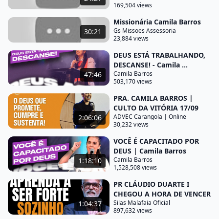
169,504 views
profundamente em espírito e perturbou-se
perguntou ele onde o puseram responderam
Missionária Camila Barros
Gs Missoes Assessoria
30:21
Senhor vem e vê Versículo 35 texto tão famoso né e
23,884 views
Jesus Chorou diga Amém por essa palavra senta
DEUS ESTÁ TRABALHANDO,
dando glória a Deus aí aonde você estiver aleluia
DESCANSE! - Camila ...
aleluia glória a Deus glória a Deus caminhando em
Camila Barros
47:46
503,170 views
linha aqui com o que disse o Pastor eu me
PRA. CAMILA BARROS |
lembrava que uma das coisas que nos ajudam a
CULTO DA VITÓRIA 17/09
redimensionar e consequentemente fortalecer a
ADVEC Carangola | Online
2:06:06
30,232 views
nossa fé são as frustrações que acontecem no
nosso caminho quando você conhecer alguém que
VOCÊ É CAPACITADO POR
DEUS | Camila Barros
tem uma fé grande certamente Essa pessoa foi
Camila Barros
1:18:10
frustrada em algum momento não tem como você
1,528,508 views
desenvolver uma fé relevante atuante poderosa
PR CLÁUDIO DUARTE I
sem que essa pessoa Com tamanha fé tenha
CHEGOU A HORA DE VENCER
passado por algum Caminho em algum momento
Silas Malafaia Oficial
1:04:37
897,632 views
aonde ela tenha vivido uma frustração e essa