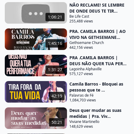
NÃO RECLAME! SE LEMBRE
frustração ela tem a ver com a expectativa que a
DE ONDE DEUS TE TIR...
gente cria naquilo que a gente
Be Life Cast
1:06:21
255,488 views
queria que Deus fizesse e normalmente aquilo que
PRA. CAMILA BARROS | AO
a gente quer que Deus faça não está em nós a
VIVO NA GETHSEMANE...
dúvida de que ele tem poder para fazer mas
Gethsemane Church
1:45:16
sempre o questionamento de que tempo ele fará e
442,156 views
normalmente o nosso tempo ligado à nossa
PRA .CAMILA BARROS |
necessidade de querer que Deus faça algo Agora
DEUS NÃO QUER TUA PER...
Lagoinha Alphaville
1:31:27
nem sempre caminha de acordo com a vontade do
575,127 views
tempo de Deus fazer o que nós queremos que ele
Camila Barros - Bloquei as
faça até porque na maioria das vezes queremos
pessoas que te ...
que Deus aja por necessidade e necessidade não é
Palavras de Fé
42:19
1,084,703 views
a prioridade que move a mão de Deus ao nosso
favor e
Deus quer mudar as suas
medidas | Pra. Viv...
infelizmente a gente tem um pouco de dificuldade
Viviane Martinello
50:21
148,629 views
com isso porque fomos criados de certa maneira e