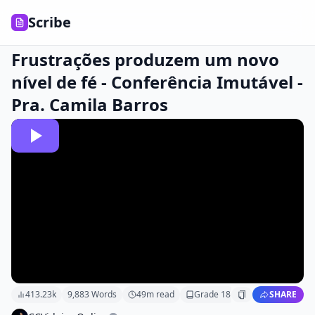
Scribe
Frustrações produzem um novo
nível de fé - Conferência Imutável -
Pra. Camila Barros
413.23k
9,883
Words
49
m read
Grade
18
SHARE