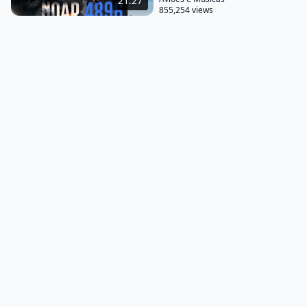
21:27
855,254 views
navegação de controle de voo eles
usam tecnologias modernas e de de projetos
modernos e os pilotos do ATR eles passam por
treinamentos de reciclagem de simuladores que
garantem que eles estejam bem preparados para
lidar com diversas situações incluindo emergências
voos em formação de gelo perda de motor em voo
tudo isso é treinado no simulador e quando se
compara o histórico de segurança com outras
aeronaves ele está no mesmo nível sendo que uma
grande parte dos incidentes que são relacionados
com a TR não resultaram em acidentes fatais as
companhias aéreas comerciais elas voam sob um
regulamento que se chama aqui no Brasil
rbac 121 mas esse regulamento ele é mundial de
operação comercial regular e ele é seguido por