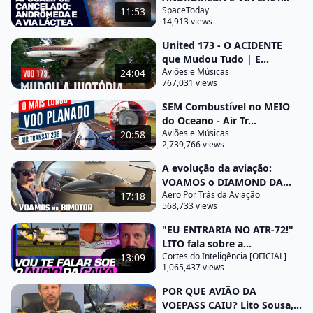
dizer
SpaceToday
11:53
14,913 views
Lito quer dizer que se eles foram aprovados por
United 173 - O ACIDENTE
todos esses órgãos é porque o fabricante
que Mudou Tudo | E...
demonstrou que atende os rigorosos padrões de
Aviões e Músicas
24:04
segurança para uma aeronave comercial e o ATR
767,031 views
em particular ele tem uma construção mais robusta
SEM Combustível no MEIO
porque ele foi projetado para operar em uma
do Oceano - Air Tr...
Aviões e Músicas
20:58
grande Gama de aeroportos incluindo pistas curtas
2,739,766 views
pistas não pavimentadas e adivinhem até na Neve e
A evolução da aviação:
a estrutura dele é reforçada justamente para isso e
VOAMOS o DIAMOND DA...
Diferentemente do que é dito a respeito do ATR ele
Aero Por Trás da Aviação
17:18
568,733 views
tá muito longe de ser um Tec Teco ele é um avião
muito moderno e ele tem um
"EU ENTRARIA NO ATR-72!"
LITO fala sobre a...
Pit todo equipado com telas digitais de alta
Cortes do Inteligência [OFICIAL]
13:09
1,065,437 views
tecnologia o fato dele ter hélice não significa que
ele é um avião antigo significa que para a missão
POR QUE AVIÃO DA
VOEPASS CAIU? Lito Sousa,...
que ele cumpre esse tipo de motor é melhor do que