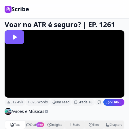
Scribe
Voar no ATR é seguro? | EP. 1261
512.49k
1,693
Words
8
m read
Grade
18
SHARE
Aviões e Músicas
Text
Chat
Insights
Stats
Time
Chapters
New