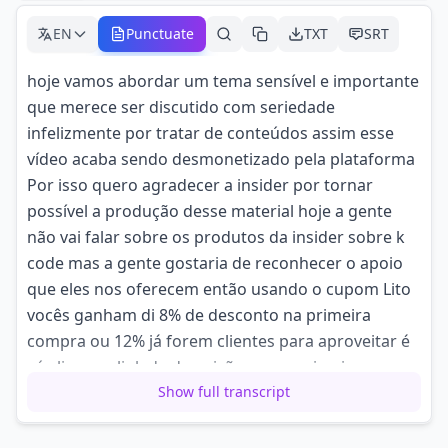
EN
Punctuate
TXT
SRT
hoje vamos abordar um tema sensível e importante
que merece ser discutido com seriedade
infelizmente por tratar de conteúdos assim esse
vídeo acaba sendo desmonetizado pela plataforma
Por isso quero agradecer a insider por tornar
possível a produção desse material hoje a gente
não vai falar sobre os produtos da insider sobre k
code mas a gente gostaria de reconhecer o apoio
que eles nos oferecem então usando o cupom Lito
vocês ganham di 8% de desconto na primeira
compra ou 12% já forem clientes para aproveitar é
só clicar no link da descrição ou no primeiro
comentário fixado então
Show full transcript
quero agradecer a insider que não só nos ajuda a