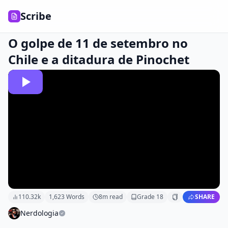
Scribe
O golpe de 11 de setembro no
Chile e a ditadura de Pinochet
110.32k
1,623
Words
8
m read
Grade
18
SHARE
Nerdologia