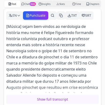
Text
Chat
Insights
Stats
Time
Chapters
New
EN
Punctuate
TXT
SRT
[Música] sejam bem-vindos ao nerdologia de
história meu nome é Felipe Figueiredo formando
história colunista podcast outubro e professor
entenda mais sobre a história recente nesse
Neurologia sobre o golpe de 11 de setembro no
Chile e a ditadura de pinochet o dia 11 de setembro
marca a memória do golpe militar de 1973 no Chile
quando presidente democraticamente eleito
Salvador Allende foi deposto e começou uma
ditadura militar que durou 17 anos liderada por
Augusto pinochet que resultou em crise econômica
corrupção inúmeras violações de direitos humanos
Salvador Guilherme foi eleito presidente do Chile
Show full transcript