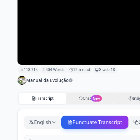
118.71k
2,404
Words
12
m read
Grade
18
Manual da Evolução
Transcript
Chat
Insi
New
English
Punctuate Transcript