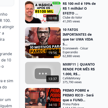
R$ 100 mil é 19% de
R$ 1 milhão! O
EFEITO ...
onho
Clube do Valor
10:08
R 100.
41,095 views
 atingir
10 FATOS
r a
IMPORTANTES de
ira
que ter UMA VIDA
S...
Econoweek - César
Esperandio
19:56
 grande
62,888 views
 de 10
MXRF11 | QUANTO
 o
RENDE POR MÊS R$
1.000, R$...
Café&Money
13:37
va e sim
375,790 views
a do
PRIMO POBRE e
PRIMO RICO - Será
por um
que o FUND...
Primo Pobre
34:10
alguém