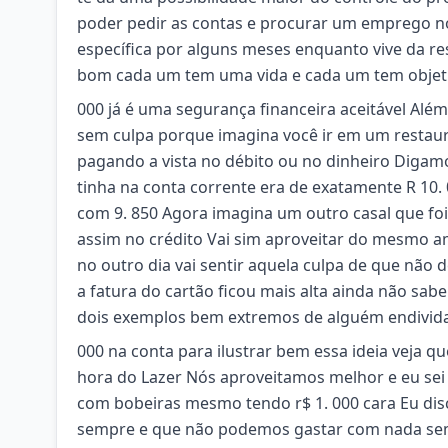
poder pedir as contas e procurar um emprego 
específica por alguns meses enquanto vive da r
bom cada um tem uma vida e cada um tem objetiv
000 já é uma segurança financeira aceitável Além
sem culpa porque imagina você ir em um restau
pagando a vista no débito ou no dinheiro Digamo
tinha na conta corrente era de exatamente R 10. 0
com 9. 850 Agora imagina um outro casal que fo
assim no crédito Vai sim aproveitar do mesmo a
no outro dia vai sentir aquela culpa de que não 
a fatura do cartão ficou mais alta ainda não sa
dois exemplos bem extremos de alguém endivid
000 na conta para ilustrar bem essa ideia veja q
hora do Lazer Nós aproveitamos melhor e eu sei
com bobeiras mesmo tendo r$ 1. 000 cara Eu dis
sempre e que não podemos gastar com nada sem