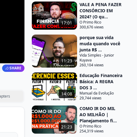
VALE A PENA FAZER
CONSÓRCIO EM
2024? (O qu...
O Primo Rico
17:01
300,676 views
porque sua vida
muda quando você
junta R$ ...
Vida Simples - Junior
Kuyava
11:23
260,104 views
SHARE
Educação Financeira
Básica: A REGRA
DOS 3 ...
Manual da Evolução
14:08
apters
29,744 views
COMO IR DO MIL
AO MILHÃO |
Planejamento fi...
O Primo Rico
21:23
254,319 views