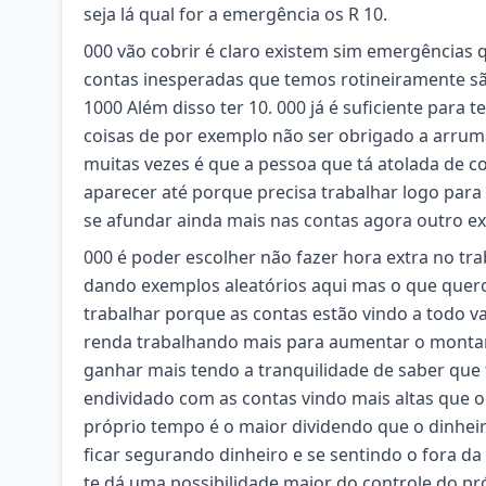
seja lá qual for a emergência os R 10.
000 vão cobrir é claro existem sim emergências
contas inesperadas que temos rotineiramente sã
1000 Além disso ter 10. 000 já é suficiente para
coisas de por exemplo não ser obrigado a arrum
muitas vezes é que a pessoa que tá atolada de c
aparecer até porque precisa trabalhar logo para
se afundar ainda mais nas contas agora outro e
000 é poder escolher não fazer hora extra no trab
dando exemplos aleatórios aqui mas o que quero
trabalhar porque as contas estão vindo a todo va
renda trabalhando mais para aumentar o montan
ganhar mais tendo a tranquilidade de saber que
endividado com as contas vindo mais altas que o s
próprio tempo é o maior dividendo que o dinheir
ficar segurando dinheiro e se sentindo o fora da
te dá uma possibilidade maior do controle do p