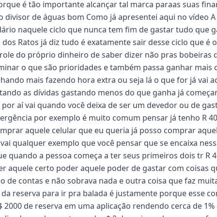
orque é tão importante alcançar tal marca paraas suas fin
 o divisor de águas bom Como já apresentei aqui no vídeo A
salário naquele ciclo que nunca tem fim de gastar tudo que 
 dos Ratos já diz tudo é exatamente sair desse ciclo que é 
ole do próprio dinheiro de saber dizer não pras bobeiras 
rminar o que são prioridades e também passa ganhar mais
ando mais fazendo hora extra ou seja lá o que for já vai a
tando as dívidas gastando menos do que ganha já começa
E por aí vai quando você deixa de ser um devedor ou de gas
ergência por exemplo é muito comum pensar já tenho R 4
omprar aquele celular que eu queria já posso comprar aque
í vai qualquer exemplo que você pensar que se encaixa nes
e quando a pessoa começa a ter seus primeiros dois tr R 
 ter aquele certo poder aquele poder de gastar com coisas 
do de contas e não sobrava nada e outra coisa que faz muit
 da reserva para ir pra balada é justamente porque esse c
r$ 2000 de reserva em uma aplicação rendendo cerca de 1%