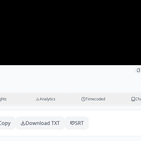
ghts
Analytics
Timecoded
Ch
Copy
Download TXT
SRT