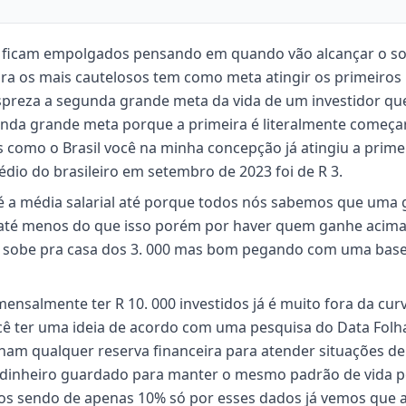
á ficam empolgados pensando em quando vão alcançar o s
ra os mais cautelosos tem como meta atingir os primeiros 
preza a segunda grande meta da vida de um investidor que
egunda grande meta porque a primeira é literalmente começa
s como o Brasil você na minha concepção já atingiu a prime
dio do brasileiro em setembro de 2023 foi de R 3.
 a média salarial até porque todos nós sabemos que uma
s até menos do que isso porém por haver quem ganhe acima
ra sobe pra casa dos 3. 000 mas bom pegando com uma base
ensalmente ter R 10. 000 investidos já é muito fora da cur
cê ter uma ideia de acordo com uma pesquisa do Data Folh
nham qualquer reserva financeira para atender situações de
dinheiro guardado para manter o mesmo padrão de vida 
s sendo de apenas 10% só por esses dados já vemos que 