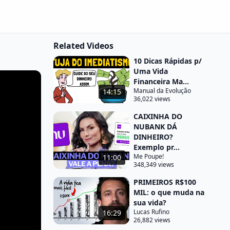
Related Videos
10 Dicas Rápidas p/
Uma Vida
Financeira Ma...
Manual da Evolução
14:15
36,022 views
CAIXINHA DO
NUBANK DÁ
DINHEIRO?
Exemplo pr...
Me Poupe!
11:00
348,349 views
PRIMEIROS R$100
MIL: o que muda na
sua vida?
Lucas Rufino
16:29
26,882 views