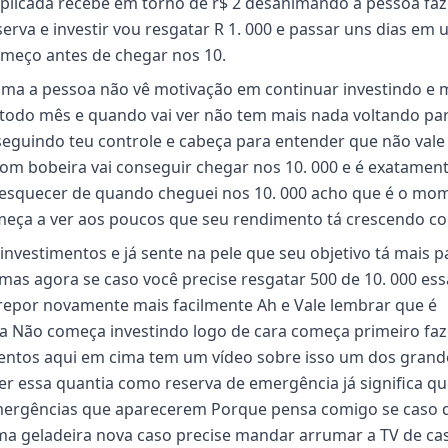
plicada recebe em torno de r$ 2 desanimando a pessoa fa
erva e investir vou resgatar R 1. 000 e passar uns dias em
omeço antes de chegar nos 10.
a a pessoa não vê motivação em continuar investindo e 
todo mês e quando vai ver não tem mais nada voltando pa
nseguindo teu controle e cabeça para entender que não vale
om bobeira vai conseguir chegar nos 10. 000 e é exatamen
squecer de quando cheguei nos 10. 000 acho que é o mo
omeça a ver aos poucos que seu rendimento tá crescendo c
nvestimentos e já sente na pele que seu objetivo tá mais p
mas agora se caso você precise resgatar 500 de 10. 000 ess
 repor novamente mais facilmente Ah e Vale lembrar que é
a Não começa investindo logo de cara começa primeiro fa
imentos aqui em cima tem um vídeo sobre isso um dos grand
 ter essa quantia como reserva de emergência já significa q
ergências que aparecerem Porque pensa comigo se caso 
ma geladeira nova caso precise mandar arrumar a TV de ca