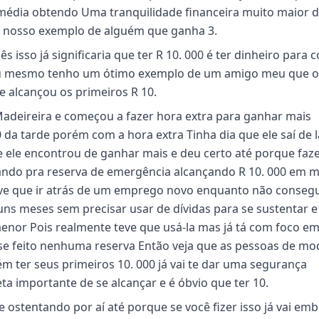
a média obtendo Uma tranquilidade financeira muito maior 
do nosso exemplo de alguém que ganha 3.
isso já significaria que ter R 10. 000 é ter dinheiro para c
u mesmo tenho um ótimo exemplo de um amigo meu que o
le alcançou os primeiros R 10.
adeireira e começou a fazer hora extra para ganhar mais
 da tarde porém com a hora extra Tinha dia que ele saí de l
e ele encontrou de ganhar mais e deu certo até porque fa
rando pra reserva de emergência alcançando R 10. 000 em 
teve que ir atrás de um emprego novo enquanto não conseg
ns meses sem precisar usar de dívidas para se sustentar e
nor Pois realmente teve que usá-la mas já tá com foco em
sse feito nenhuma reserva Então veja que as pessoas de mo
m ter seus primeiros 10. 000 já vai te dar uma segurança
ta importante de se alcançar e é óbvio que ter 10.
 ostentando por aí até porque se você fizer isso já vai em