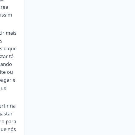
área
assim
tir mais
s
is o que
tar tá
gando
ite ou
pagar e
quei
rtir na
gastar
ro para
que nós