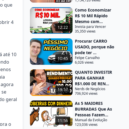
1,154,120 views
do que
Como Economizar
R$ 10 Mil Rápido
Mesmo com...
obrir 4
Invista para Vencer
12:22
35,350 views
Procurar CARRO
USADO, porque não
pode ter ...
á até 10
Felipe Carvalho
10:45
zendo
6,026 views
menos
QUANTO INVESTIR
uia
PARA GANHAR
R$1.000 DE REN...
 agora
Nerds de Negócios
19:57
 se
706,924 views
do geral
As 5 MAIORES
BURRADAS Que As
Pessoas Fazem...
Manual da Evolução
11:56
bora o
123,036 views