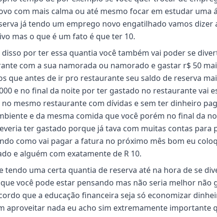
novo com mais calma ou até mesmo focar em estudar uma 
eserva já tendo um emprego novo engatilhado vamos dizer 
o mas o que é um fato é que ter 10.
 disso por ter essa quantia você também vai poder se diver
rante com a sua namorada ou namorado e gastar r$ 50 mai
s que antes de ir pro restaurante seu saldo de reserva ma
00 e no final da noite por ter gastado no restaurante vai es
i no mesmo restaurante com dívidas e sem ter dinheiro pa
mbiente e da mesma comida que você porém no final da no
deveria ter gastado porque já tava com muitas contas para 
bendo como vai pagar a fatura no próximo mês bom eu colo
ado e alguém com exatamente de R 10.
ue tendo uma certa quantia de reserva até na hora de se dive
 que você pode estar pensando mas não seria melhor não 
cordo que a educação financeira seja só economizar dinhei
 aproveitar nada eu acho sim extremamente importante 