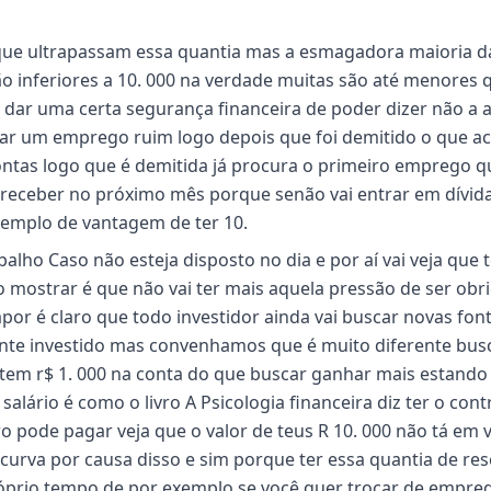
 que ultrapassam essa quantia mas a esmagadora maioria d
o inferiores a 10. 000 na verdade muitas são até menores 
 te dar uma certa segurança financeira de poder dizer não a
ar um emprego ruim logo depois que foi demitido o que a
ontas logo que é demitida já procura o primeiro emprego q
 receber no próximo mês porque senão vai entrar em dívida
xemplo de vantagem de ter 10.
alho Caso não esteja disposto no dia e por aí vai veja que 
 mostrar é que não vai ter mais aquela pressão de ser obr
por é claro que todo investidor ainda vai buscar novas fon
te investido mas convenhamos que é muito diferente bus
 tem r$ 1. 000 na conta do que buscar ganhar mais estando
alário é como o livro A Psicologia financeira diz ter o cont
o pode pagar veja que o valor de teus R 10. 000 não tá em 
 curva por causa disso e sim porque ter essa quantia de res
róprio tempo de por exemplo se você quer trocar de empre