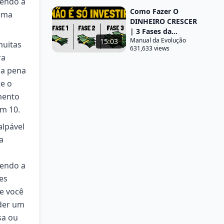
zendo a
Como Fazer O
 uma
DINHEIRO CRESCER
| 3 Fases da...
Manual da Evolução
15:03
muitas
631,633 views
ra
 a pena
te o
mento
om 10.
alpável
a
zendo a
es
ue você
der um
sa ou