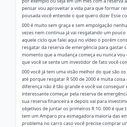
por exemplo ou seja em um mês com a reserva a
pensar vou aproveitar a vida para que formar res
pousada você entende o que quero dizer Esse c
000 é muito sem graça e sem empolgação nenhum
vezes nem continua já vai resgatando um pouco 
aquele ciclo que falei aqui no vídeo o porém co
resgatar da reserva de emergência para gastar c
momento que a mudança começa eu nunca vou e
que você se sente um investidor de fato você c
000 você já tem uma visão melhor do que são os i
até porque resgatar R 500 de 2000 é muita coisa 
diferença não é tão grande e você vai conseguir
interessante começar pela reserva de emergênci
sua reserva financeira e depois vai para invest
objetivos de juntar os primeiros R 10. 000 é que
tem um Amparo pra esmagadora maioria das em
problema no carro caso você precise comprar u