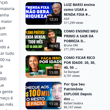
anças
LUIZ BARSI ensina
 maioria
como USAR a
RENDA FIXA #...
ganha
AGF
12:33
o maior
311,299 views
que
COMO ENSINEI MEU
 com
PRIMO A SAIR DA
os
POBREZA D...
Bruno OM
16:43
ndo a
271,395 views
tar tudo
COMO FICAR RICO
000 na
POR IDADE: 20, 30,
la
40, 50 ...
sa
Se Banque!
13:00
4,191 views
4000
Por Que Seu
que
Patrimônio
a gente
EXPLODE Depois
omeço é
dos ...
Rafael Seabra
13:28
 ao mês
86,107 views