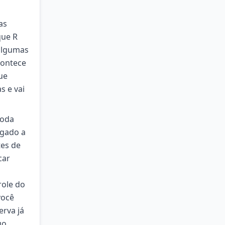
as
que R
 algumas
contece
ue
s e vai
toda
igado a
tes de
car
role do
você
erva já
go