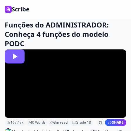
Scribe
Funções do ADMINISTRADOR:
Conheça 4 funções do modelo
PODC
167.47k
740
Words
3
m read
Grade
18
SHARE