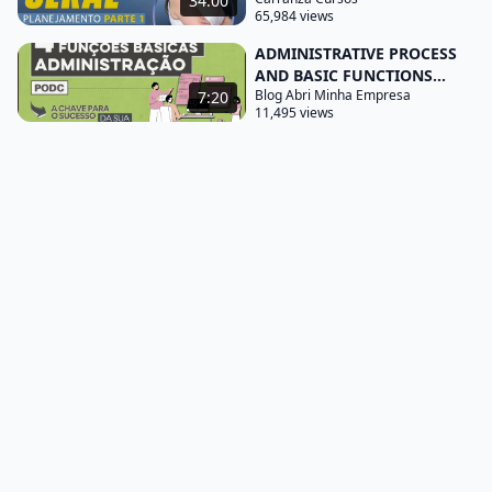
34:00
65,984 views
participantes internos o que é um erro pois além
ADMINISTRATIVE PROCESS
dos empregados fazem parte da empresa também
AND BASIC FUNCTIONS...
os fornecedores os consumidores e as agências
Blog Abri Minha Empresa
7:20
reguladoras dirigir o papel da direção são variáveis
11,495 views
organizacionais missão objetivos estrutura e
tecnologia o papel do administrador integração
planejamento
organização direção e controle variáveis humanas
habilidades atitudes valores e necessidades a
direção é a função administrativa que se refere ao
relacionamento inter pessoal do administrador
com seus subordinados controlar é a verificação é
a comparação dos resultados obtidos com os
previstos no planejamento é restringir regular os
fatores administrativos de modo que os projetos
sejam completados conforme previsto certifique se