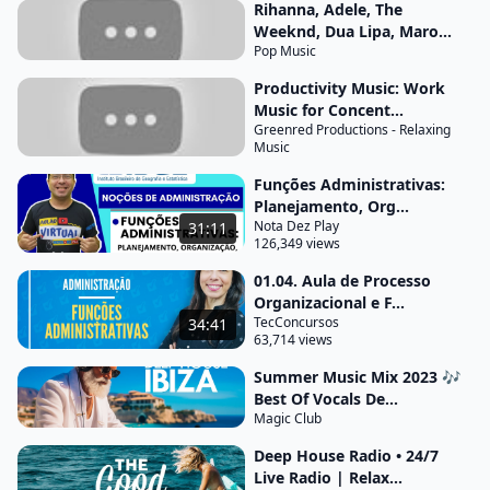
Rihanna, Adele, The
seis perguntas anteriores foram respondidas e
Weeknd, Dua Lipa, Maro...
quanto desrespeita quanto deverá ser feito ou seja
Pop Music
esclarece os tipos e quantidades e queridas de
Productivity Music: Work
materiais insumos máquinas e equipamentos
Music for Concent...
Greenred Productions - Relaxing
pessoal enfim quais os recursos necessários
Music
existem três tipos de planejamento estratégico que
Funções Administrativas:
é orientado a longo prazo aborda a empresa em
Planejamento, Org...
sua totalidade através de um conteúdo genérico
Nota Dez Play
31:11
126,349 views
sintético e abrangente o tático que é menos
genérico e mais detalhado sendo orientada a
01.04. Aula de Processo
Organizacional e F...
médio prazo sua
TecConcursos
34:41
63,714 views
amplitude aborda cada unidade da empresa
separadamente e operacional que é orientado a
Summer Music Mix 2023 🎶
Best Of Vocals De...
curto prazo apresentam um conteúdo detalhado
Magic Club
específico e analítico completou de micro orientada
Deep House Radio • 24/7
aborda cada tarefa operação apenas organizar ou
Live Radio | Relax...
seja distribuir autoridades recursos é o processo