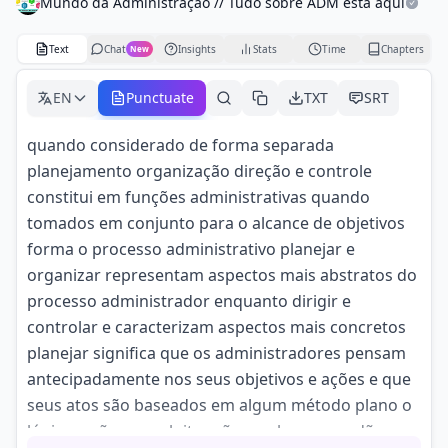
Mundo da Administração // Tudo sobre ADM está aqui
Text
Chat
Insights
Stats
Time
Chapters
New
EN
Punctuate
TXT
SRT
quando considerado de forma separada
planejamento organização direção e controle
constitui em funções administrativas quando
tomados em conjunto para o alcance de objetivos
forma o processo administrativo planejar e
organizar representam aspectos mais abstratos do
processo administrador enquanto dirigir e
controlar e caracterizam aspectos mais concretos
planejar significa que os administradores pensam
antecipadamente nos seus objetivos e ações e que
seus atos são baseados em algum método plano o
lógica e não em palpites são os planos que dão a