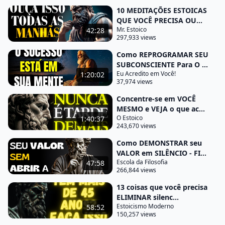
que é verdadeiramente significativo livre-me de
10 MEDITAÇÕES ESTOICAS
QUE VOCÊ PRECISA OU...
relacionamentos tóxicos de atividades Que apenas
Mr. Estoico
42:28
consumiam meu tempo sem trazer felicidade
297,933 views
genuína e de preocupações futuras que só existi na
Como REPROGRAMAR SEU
minha imaginação em vez disso cultivei
SUBCONSCIENTE Para O ...
Eu Acredito em Você!
1:20:02
relacionamentos autênticos investi meu tempo em
37,974 views
paixões que nutrem minha alma e aprendi a viver
Concentre-se em VOCÊ
no momento presente sem a carga do passado ou
MESMO e VEJA o que ac...
a
O Estoico
1:40:37
243,670 views
ansiedade pelo futuro aceitar a impermanência foi
Como DEMONSTRAR seu
um exercício de humildade e sabedoria compreendi
VALOR em SILÊNCIO - FI...
que nada nesta vida é permanente nem as maiores
Escola da Filosofia
47:58
alegrias nem As dores mais profundas ao abraçar
266,844 views
esta verdade Universal aprendi a soltar o apego às
13 coisas que você precisa
coisas e às pessoas e encontrar a beleza no
ELIMINAR silenc...
Estoicismo Moderno
58:52
constante fluxo da vida Como disse Marco Aurélio
150,257 views
nada te pertence mais do que a tua própria mente