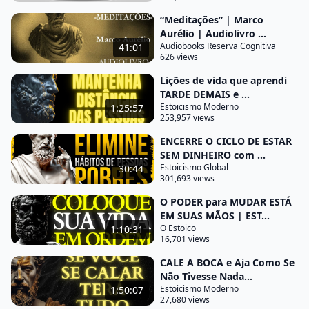
longo dos anos foi como retirar um manto pesado
“Meditações” | Marco
que me impedia de avançar com leveza não me vejo
Aurélio | Audiolivro ...
Audiobooks Reserva Cognitiva
41:01
mais sobrecarregado pelo peso esmagador de
626 views
Posses materiais ou compromissos supérfluos em
Lições de vida que aprendi
vez disso foquei no essencial naquelas coisas que
TARDE DEMAIS e ...
realmente agregam valor à minha vida descobrir
Estoicismo Moderno
1:25:57
253,957 views
minhas prioridades foi uma revelação antes eu me
encontrava disperso em mil direções diferentes
ENCERRE O CICLO DE ESTAR
SEM DINHEIRO com ...
tentando cumprir com as expectativas dos Outros e
Estoicismo Global
30:44
perseguindo sonhos que não eram meus mas ao
301,693 views
fazer uma pausa e refletir sobre o que realmente
O PODER para MUDAR ESTÁ
importa
EM SUAS MÃOS | EST...
O Estoico
1:10:31
para mim encontrei um novo foco agora minhas
16,701 views
ações estão alinhadas com meus valores e metas
CALE A BOCA e Aja Como Se
mais profundos o que me concedeu uma sensação
Não Tivesse Nada...
de propósito e direção eliminar o supérflu foi como
Estoicismo Moderno
1:50:07
27,680 views
liberar espaço na minha mente e coração para o