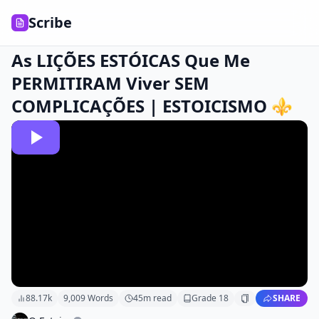
Scribe
As LIÇÕES ESTÓICAS Que Me
PERMITIRAM Viver SEM
COMPLICAÇÕES | ESTOICISMO ⚜️
88.17k
9,009
Words
45
m read
Grade
18
SHARE