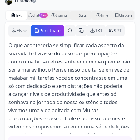
O Estoico
Text
Chat
Insights
Stats
Time
Chapters
New
EN
Punctuate
TXT
SRT
O que aconteceria se simplificar cada aspecto da
sua vida te livrasse do peso das preocupações
como uma brisa refrescante em um dia quente não
Seria maravilhoso Pense nisso que tal se em vez de
malabar mil tarefas você se concentrasse em uma
só com dedicação e sem distrações não poderia
alcançar níveis de produtividade que antes só
sonhava na jornada da nossa existência todos
vivemos uma vida agitada com Muitas
preocupações e descontrole é por isso que neste
vídeo nos propusemos a reunir uma série de lições
e citações meticulosamente escolhidas que te