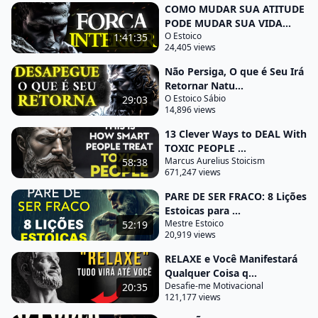
COMO MUDAR SUA ATITUDE
então torne a Bela a paz interior se tornou minha
PODE MUDAR SUA VIDA...
aspiração máxima através da prática diária da
O Estoico
1:41:35
24,405 views
meditação da gratidão e do autoconhecimento
encontrei um refúgio inabalável em meu próprio
Não Persiga, O que é Seu Irá
Retornar Natu...
ser já não
O Estoico Sábio
29:03
14,896 views
Busco a paz no mundo exterior mas a encontro no
silêncio do meu coração e nesse silêncio descubro
13 Clever Ways to DEAL With
TOXIC PEOPLE ...
uma serenidade que transcende qualquer
Marcus Aurelius Stoicism
58:38
adversidade viver sem complicações não significa
671,247 views
evitar desafios ou dificuldades mas abraçá-los com
PARE DE SER FRACO: 8 Lições
graça e determinação é um estilo de vida Que
Estoicas para ...
honra a simplicidade a autenticidade e a conexão
Mestre Estoico
52:19
20,919 views
com o mais profundo de si mesmo e com o
RELAXE e Você Manifestará
universo que nos rodeia nas palavras de epicteto
Qualquer Coisa q...
Não espere que os Acontecimentos ocorram como
Desafie-me Motivacional
20:35
você deseja decida desejar que ocorram Como
121,177 views
ocorrem e você terá uma vida tranquila dois a a