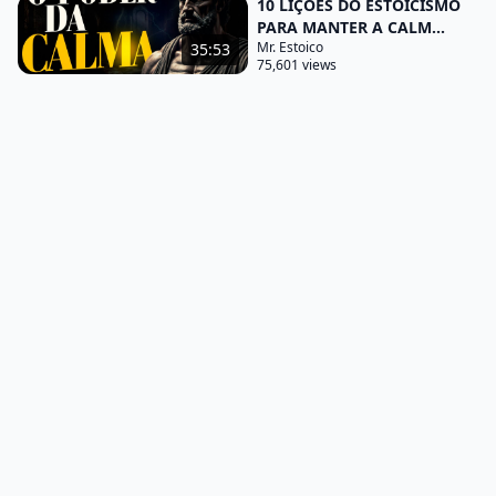
10 LIÇÕES DO ESTOICISMO
ideia de que menos é
PARA MANTER A CALM...
Mr. Estoico
35:53
mais há a maravilhosa simplicidade de viver sem
75,601 views
complicações Você já se deteve alguma vez para
contemplar como menos pode ser mais é como
uma melodia suave em meio ao caos uma brisa
fresca em um dia quente permita-me levá-lo
através de uma jornada onde a simplicidade se
transforma em uma arte de viver reduzir O ruído
Mental é o primeiro passo nessa jornada rumo a
uma vida mais simples e significativa como eu fiz
isso bem comecei filtrando as rações que
inundavam minha mente eliminei o excesso de
notificações no meu telefone parei de seguir contas
nas redes sociais
que só acrescentavam ao ruído e aprendi a dizer
não a compromissos desnecessários agora