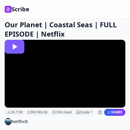
Scribe
Our Planet | Coastal Seas | FULL
EPISODE | Netflix
29.71M
2,000
Words
10
m read
Grade
1
SHARE
Netflix