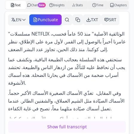
Text
Chat
Insights
Stats
Time
Chapters
New
EN
Punctuate
TXT
SRT
"مسلسلات NETFLIX الوثائقية الأصلية" منذ 50 عاماً فحسب،
غامرنا أخيراً بالوصول إلى القمر. لأول مرة على الإطلاق، ننظر
إلى كوكبنا. منذ ذلك الحين، تجاوز عدد البشر الضعف.
ستحتفي هذه السلسلة بعجائب الطبيعة الباقية، وتكشف عما
يجب أن نحافظ عليه للتأكّد من ازدهار الناس والطبيعة. تحتشد
أسراب ضخمة من الأسماك في بحارنا الضحلة. هذه أسماك
الأنشوفة.
وفي المقابل، تغذّي الأسماك الصغيرة الأسماك الأكبر حجماً.
الأسماك الصيّادة مثل الشيم العملاق، والشفنين الطائر. عندما
تعمل أسماك صيّادة مثلهما معاً، تصبح في غاية الكفاءة.
سواحل البحار الخصبة هي أماكن صيد الأسماك في كوكبنا،
ويمكنها أن توفّر طعاماً وفيراً للحياة البرّيّة والبشرية. "سواحل
Show full transcript