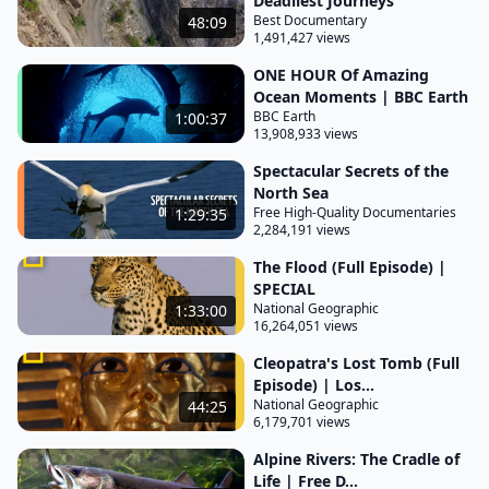
الليلي القادم. تفضّل هذه القروش الصيد في الظلام، حين
Deadliest Journeys
Best Documentary
48:09
تمنحها حواسها الحادّة الأفضليّة على الفريسة.
1,491,427 views
حلّ الظلام. حان الوقت لتختبئ الأسماك الصغيرة داخل زوايا
ONE HOUR Of Amazing
وشقوق الشعب المرجاني، بعيداً عن متناول قروش الشعاب
Ocean Moments | BBC Earth
BBC Earth
1:00:37
الرمادية. يمكن للقروش رصد أقلّ حركة.
13,908,933 views
الخروج من المخبأ خطر. لا تتحرك أبداً وربما لن تلاحظك
Spectacular Secrets of the
القروش. يمكن لسمكة صغيرة أن تتفوق على سمكة قرش
North Sea
Free High-Quality Documentaries
1:29:35
في خفة الحركة، ولكن بوجود صيّادين كثيرين ففرصة الهروب
2,284,191 views
ضئيلة.
The Flood (Full Episode) |
الاختباء بين الفروع المرجانية هو عادةً الخيار الأكثر أماناً، ولكن
SPECIAL
National Geographic
وصول صيّاد ثان يغيّر كل شيء. قروش الشعاب بيضاء الرأس.
1:33:00
16,264,051 views
نحيفة وأكثر رشاقةً، تستطيع بيضاء الرأس الوصول إلى أماكن
Cleopatra's Lost Tomb (Full
اختباء لا تصل إليها القروش الأخرى.
Episode) | Los...
الأسماك التي لا تصطادها بيضاء الرأس، تخرج هاربةً إلى
National Geographic
44:25
6,179,701 views
قروش الشعاب الرمادية المنتظرة. مع اصطياد كلا النوعين
Alpine Rivers: The Cradle of
معاً ضمن شراكة، لا تُوجد راحة، حتى بين الشعب المرجاني.
Life | Free D...