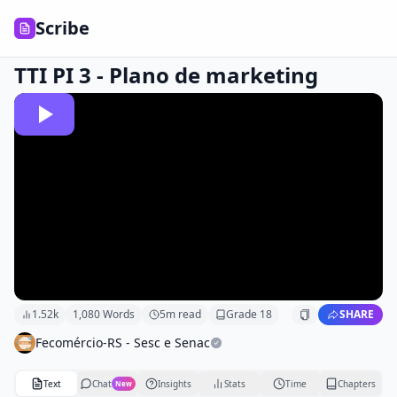
Scribe
TTI PI 3 - Plano de marketing
1.52k
1,080
Words
5
m read
Grade
18
SHARE
Fecomércio-RS - Sesc e Senac
Text
Chat
Insights
Stats
Time
Chapters
New