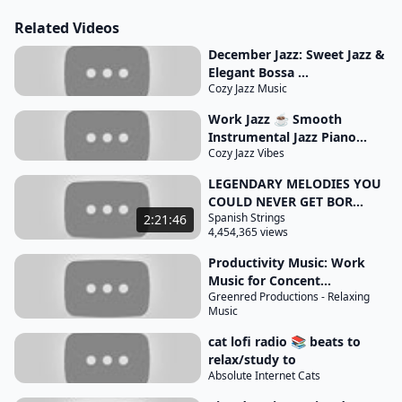
serviços que vão ser prestados no ramo imobiliário
Related Videos
pontuamos como produtos os empreendimentos
ofertados para venda ou locação neste caso a
December Jazz: Sweet Jazz &
Elegant Bossa ...
imobiliária ou você como corretor vai analisar os
Cozy Jazz Music
tipos de empreendimentos que vão ser focados
Work Jazz ☕ Smooth
com base na análise do seu cliente Como já foi
Instrumental Jazz Piano...
falado é importante abordar as características dos
Cozy Jazz Vibes
Empreendimentos como metragem dormitórios
LEGENDARY MELODIES YOU
suítes churrasqueira sacada piscina e
COULD NEVER GET BOR...
infraestrutura como quadra esportiva piscinas
Spanish Strings
2:21:46
4,454,365 views
playground quiosque com churrasqueira a região
de imóvel está localizado na cidade e as facilidades
Productivity Music: Work
Music for Concent...
próximas da região como farmácias escolas
Greenred Productions - Relaxing
hospitais transporte público também interessante
Music
ilustrar nesta etapa imagens dos perfis de
cat lofi radio 📚 beats to
relax/study to
empreendimentos que Imobiliária ou você
Absolute Internet Cats
pretende trabalhar para que fique bem definido no