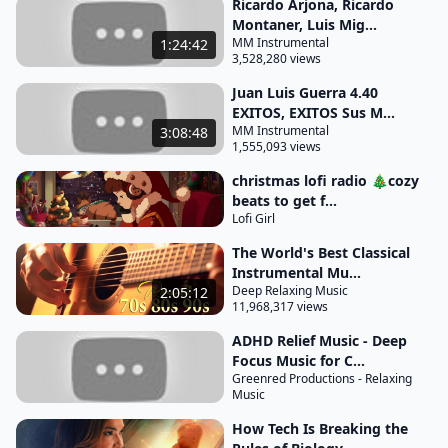
Ricardo Arjona, Ricardo
plano de negócios quanto aos serviços que vão ser
Montaner, Luis Mig...
ofertados pela imobiliária e por você corretor
MM Instrumental
1:24:42
autônomo costumam citar nessa etapa sua forma
3,528,280 views
de atuação no mercado Isto é os serviços relativos
Juan Luis Guerra 4.40
à sua função de corretor por exemplo
EXITOS, EXITOS Sus M...
MM Instrumental
3:08:48
agenciamento do imóvel como ir até o imóvel
1,555,093 views
agenciado fotografar Lu preencher a autorização
christmas lofi radio 🎄cozy
de venda solicitar documentações inerentes ao
beats to get f...
imóvel colocar a sua placa ou de mobiliária
Lofi Girl
prospecção de clientes para esses imóveis
The World's Best Classical
agenciados por meio de ações específicas serviço
Instrumental Mu...
Deep Relaxing Music
2:05:12
de correspondente bancário caso você esteja apto
11,968,317 views
para essa função avaliação do imóvel caso você
ADHD Relief Music - Deep
também seja um avaliador imobiliário Enfim tudo
Focus Music for C...
que é inerente à profissão e possa agregar valor ao
Greenred Productions - Relaxing
Music
serviço que você está oferecendo para fazer jus aos
How Tech Is Breaking the
honorários de intermediação de acordo com