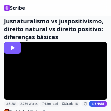
Scribe
Jusnaturalismo vs juspositivismo,
direito natural vs direito positivo:
diferenças básicas
5.28k
2,759
Words
13
m read
Grade
18
SHARE