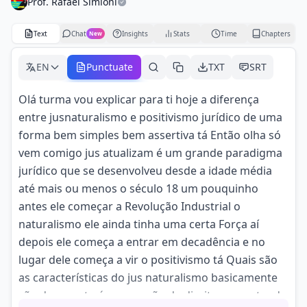
Prof. Rafael Simioni
Text
Chat
Insights
Stats
Time
Chapters
New
EN
Punctuate
TXT
SRT
Olá turma vou explicar para ti hoje a diferença
entre jusnaturalismo e positivismo jurídico de uma
forma bem simples bem assertiva tá Então olha só
vem comigo jus atualizam é um grande paradigma
jurídico que se desenvolveu desde a idade média
até mais ou menos o século 18 um pouquinho
antes ele começar a Revolução Industrial o
naturalismo ele ainda tinha uma certa Força aí
depois ele começa a entrar em decadência e no
lugar dele começa a vir o positivismo tá Quais são
as características do jus naturalismo basicamente
são duas certo é uma noção de direito que entende